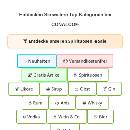
Entdecken Sie weitere Top-Kategorien bei
CONALCO®
🍸 Entdecke unseren
Spirituosen 🔥Sale
✨ Neuheiten
📦 Versandkostenfrei
🎁 Gratis Artikel
🥂 Spirituosen
🍹 Liköre
🍯 Sirup
🍊 Obst
🍸 Gin
⚓ Rum
🌿 Anis
🥃 Whisky
❄️ Vodka
🍷 Wein & Co.
🍺 Bier