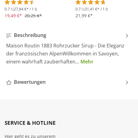
0.7 l
(27,84 €* / 1 l)
0.7 l
(31,41 €* / 1 l)
Durchschnittliche Bewertung von 4.5 von 5 Sternen
Durchschnittliche Bewertung 
19,49 €*
20,25 €*
21,99 €*
Beschreibung
Maison Routin 1883 Rohrzucker Sirup - Die Eleganz
der französischen AlpenWillkommen in Savoyen,
einem wahrhaft zauberhaften…
Mehr
Bewertungen
SERVICE & HOTLINE
Hier geht es zu unserem