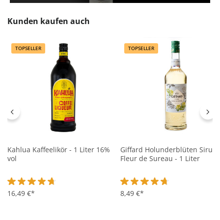
Produktgalerie überspringen
Kunden kaufen auch
TOPSELLER
TOPSELLER
Kahlua Kaffeelikör - 1 Liter 16%
Giffard Holunderblüten Sirup
vol
Fleur de Sureau - 1 Liter
Durchschnittliche Bewertung von 4.7 von 5 Sternen
16,49 €*
Durchschnittliche Bewertung 
8,49 €*