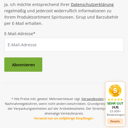
Ja, ich möchte entsprechend Ihrer
Datenschutzerklärung
regelmäßig und jederzeit widerruflich Informationen zu
Ihrem Produktsortiment Spirituosen, Sirup und Barzubehör
per E-Mail erhalten.
E-Mail-Adresse*
Abonnieren
* Alle Preise inkl. gesetzl. Mehrwertsteuer zzgl.
Versandkosten
und ggf.
Nachnahmegebühren, wenn nicht anders beschrieben. Grundpreise und Preise
SEHR GUT
(4,9)
der Verpackungseinheiten auf der Artikeldetailseite. Der Streichpreis ist der
15.000+
ehemalige Verkäuferpreis.
Bewertungen
Versand nur an volljährige Empfänger.
Details