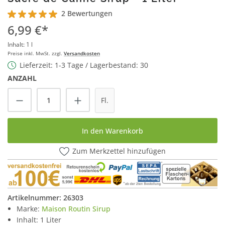
2 Bewertungen
Durchschnittliche Bewertung von 5 von 5 Sternen
6,99 €*
Inhalt:
1 l
Preise inkl. MwSt. zzgl.
Versandkosten
Lieferzeit: 1-3 Tage / Lagerbestand: 30
ANZAHL
Produkt Anzahl: Gib den gewünschten Wert
Fl.
In den Warenkorb
Zum Merkzettel hinzufügen
Artikelnummer:
26303
Marke:
Maison Routin Sirup
Inhalt: 1 Liter