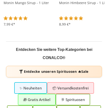
Monin Mango Sirup - 1 Liter
Monin Himbeere Sirup - 1 Lite
Durchschnittliche Bewertung von 5 von 5 Sternen
7,99 €*
Durchschnittliche Bewertung 
8,99 €*
Entdecken Sie weitere Top-Kategorien bei
CONALCO®
🍸 Entdecke unseren
Spirituosen 🔥Sale
✨ Neuheiten
📦 Versandkostenfrei
🎁 Gratis Artikel
🥂 Spirituosen