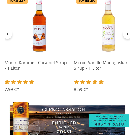
TOPSELLER
TOPSELLER
Monin Karamell Caramel Sirup
Monin Vanille Madagaskar
- 1 Liter
Sirup - 1 Liter
Durchschnittliche Bewertung von 4.9 von 5 Sternen
7,99 €*
Durchschnittliche Bewertung 
8,59 €*