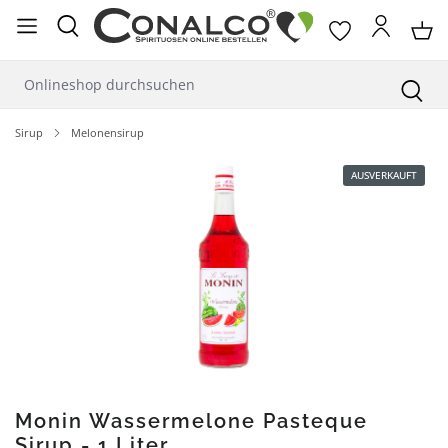
alt springen
Sirup
Melonensirup
Bildergalerie überspringen
AUSVERKAUFT
Monin Wassermelone Pasteque
Sirup - 1 Liter