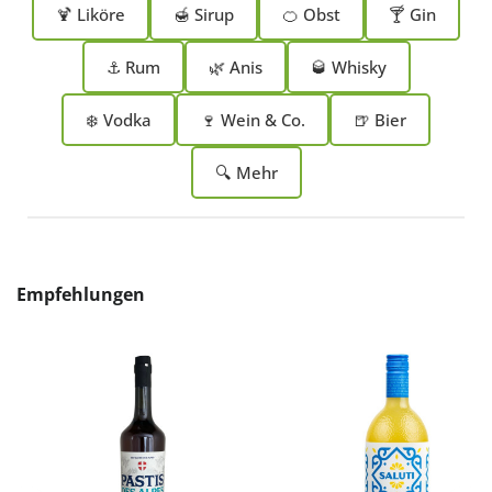
🍹 Liköre
🍯 Sirup
🍊 Obst
🍸 Gin
⚓ Rum
🌿 Anis
🥃 Whisky
❄️ Vodka
🍷 Wein & Co.
🍺 Bier
🔍 Mehr
Produktgalerie überspringen
Empfehlungen