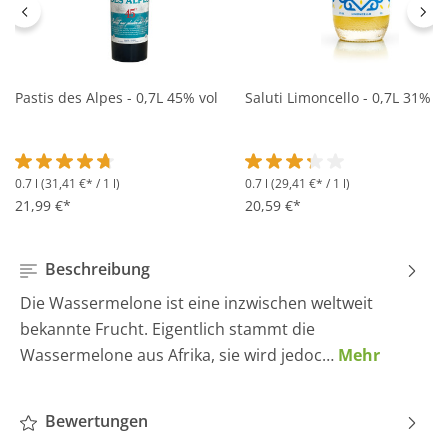
Pastis des Alpes - 0,7L 45% vol
Saluti Limoncello - 0,7L 31% vo
0.7 l
(31,41 €* / 1 l)
0.7 l
(29,41 €* / 1 l)
Durchschnittliche Bewertung von 4.6 von 5 Sternen
Durchschnittliche Bewertung 
21,99 €*
20,59 €*
Beschreibung
Die Wassermelone ist eine inzwischen weltweit
bekannte Frucht. Eigentlich stammt die
Wassermelone aus Afrika, sie wird jedoc…
Mehr
Bewertungen