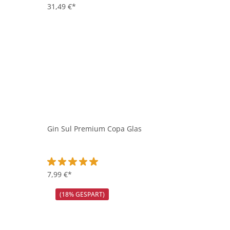
31,49 €*
Gin Sul Premium Copa Glas
Durchschnittliche Bewertung von 5 von 5 Sternen
7,99 €*
(18% GESPART)