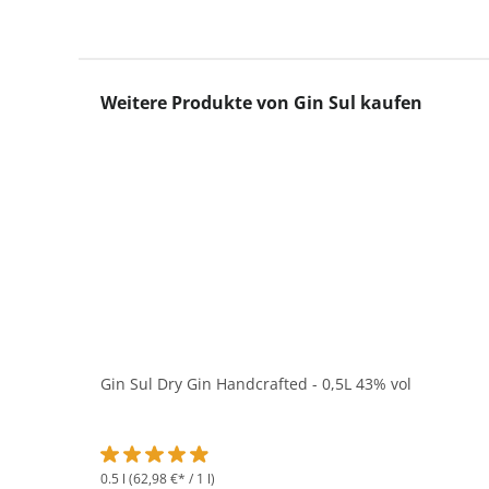
Produktgalerie überspringen
Weitere Produkte von Gin Sul kaufen
Gin Sul Dry Gin Handcrafted - 0,5L 43% vol
0.5 l
(62,98 €* / 1 l)
Durchschnittliche Bewertung von 4.9 von 5 Sternen