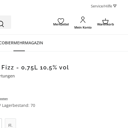
Service/Hilfe ⛛
Merkzettel
Warenkorb
Mein Konto
CO
BIER
MEHR
MAGAZIN
Fizz - 0,75L 10,5% vol
rtungen
ertung von 4.5 von 5 Sternen
osten
 / Lagerbestand: 70
l: Gib den gewünschten Wert ein oder be
Fl.