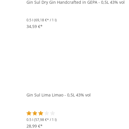
Gin Sul Dry Gin Handcrafted in GEPA - 0,5L 43% vol
0.5 l
(69,18 €* / 1 l)
34,59 €*
Gin Sul Lima Limao - 0,5L 43% vol
0.5 l
(57,98 €* / 1 l)
Durchschnittliche Bewertung von 3 von 5 Sternen
28,99 €*