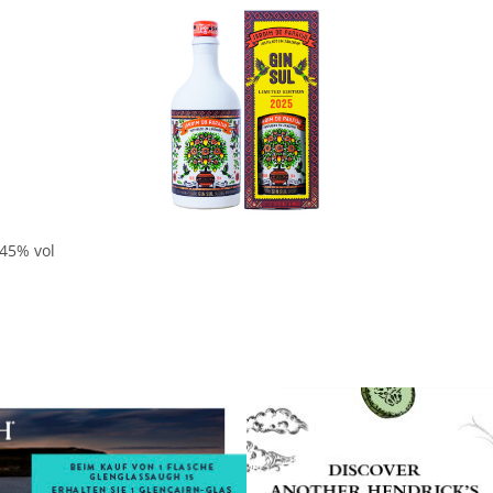
In den Korb
 45% vol