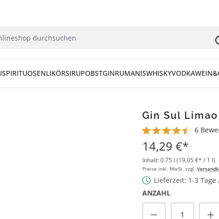
U
SPIRITUOSEN
LIKÖR
SIRUP
OBST
GIN
RUM
ANIS
WHISKY
VODKA
WEIN&
Gin Sul Limao 
6 Bewe
Durchschnittliche Bew
14,29 €*
Inhalt:
0.75 l
(19,05 €* / 1 l)
Preise inkl. MwSt. zzgl.
Versandk
Lieferzeit: 1-3 Tage
ANZAHL
Produkt Anzah