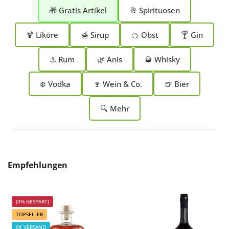
🎁 Gratis Artikel
🥂 Spirituosen
🍹 Liköre
🍯 Sirup
🍊 Obst
🍸 Gin
⚓ Rum
🌿 Anis
🥃 Whisky
❄️ Vodka
🍷 Wein & Co.
🍺 Bier
🔍 Mehr
Produktgalerie überspringen
Empfehlungen
(4% GESPART)
TOPSELLER
0€ VERSAND