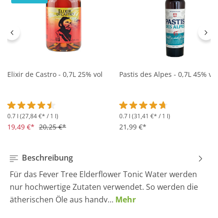
Elixir de Castro - 0,7L 25% vol
Pastis des Alpes - 0,7L 45% vol
0.7 l
(27,84 €* / 1 l)
0.7 l
(31,41 €* / 1 l)
Durchschnittliche Bewertung von 4.5 von 5 Sternen
Durchschnittliche Bewertung 
19,49 €*
20,25 €*
21,99 €*
Beschreibung
Für das Fever Tree Elderflower Tonic Water werden
nur hochwertige Zutaten verwendet. So werden die
ätherischen Öle aus handv…
Mehr