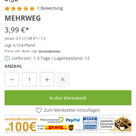
1 Bewertung
Durchschnittliche Bewertung von 5 von 5 Sternen
MEHRWEG
3,99 €*
Inhalt:
0.5 l
(7,98 €* / 1 l)
zzgl. 0,15 € Pfand
Preise inkl. MwSt. zzgl.
Versandkosten
Lieferzeit: 1-3 Tage / Lagerbestand: 13
ANZAHL
Produkt Anzahl: Gib den gewünschten Wert
Fl.
In den Warenkorb
Zum Merkzettel hinzufügen