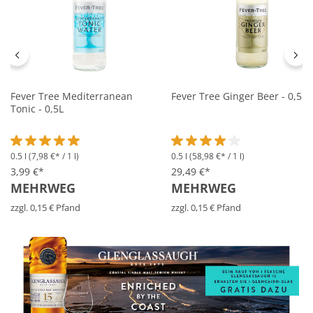
Fever Tree Mediterranean
Fever Tree Ginger Beer - 0,5L
Tonic - 0,5L
0.5 l
(7,98 €* / 1 l)
0.5 l
(58,98 €* / 1 l)
Durchschnittliche Bewertung von 5 von 5 Sternen
Durchschnittliche Bewertung 
3,99 €*
29,49 €*
MEHRWEG
MEHRWEG
zzgl. 0,15 € Pfand
zzgl. 0,15 € Pfand