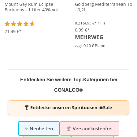
Mount Gay Rum Eclipse
Goldberg Mediterranean Toni
Barbados - 1 Liter 40% vol
- 0,2L
0.2 l
(4,95 €* / 1 l)
0,99 €*
Durchschnittliche Bewertung von 4.8 von 5 Sternen
21,49 €*
MEHRWEG
zzgl. 0,10 € Pfand
Entdecken Sie weitere Top-Kategorien bei
CONALCO®
🍸 Entdecke unseren
Spirituosen 🔥Sale
✨ Neuheiten
📦 Versandkostenfrei