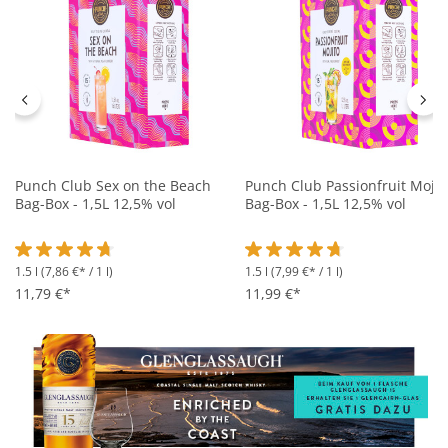
Punch Club Sex on the Beach
Punch Club Passionfruit Mojit
Bag-Box - 1,5L 12,5% vol
Bag-Box - 1,5L 12,5% vol
1.5 l
(7,86 €* / 1 l)
1.5 l
(7,99 €* / 1 l)
Durchschnittliche Bewertung von 4.8 von 5 Sternen
Durchschnittliche Bewertung 
11,79 €*
11,99 €*