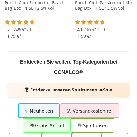
Punch Club Sex on the Beach
Punch Club Passionfruit Mojit
Bag-Box - 1,5L 12,5% vol
Bag-Box - 1,5L 12,5% vol
1.5 l
(7,86 €* / 1 l)
1.5 l
(7,99 €* / 1 l)
Durchschnittliche Bewertung von 4.8 von 5 Sternen
Durchschnittliche Bewertung 
11,79 €*
11,99 €*
Entdecken Sie weitere Top-Kategorien bei
CONALCO®
🍸 Entdecke unseren
Spirituosen 🔥Sale
✨ Neuheiten
📦 Versandkostenfrei
🎁 Gratis Artikel
🥂 Spirituosen