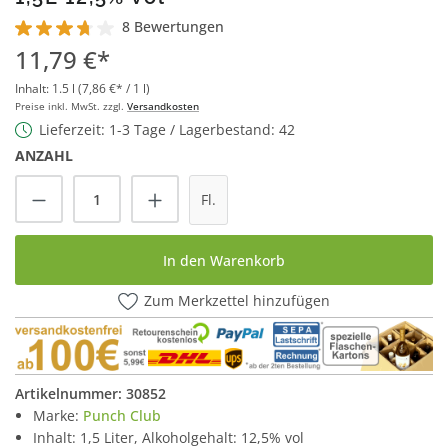
8 Bewertungen
Durchschnittliche Bewertung von 3.7 von 5 Sternen
11,79 €*
Inhalt:
1.5 l
(7,86 €* / 1 l)
Preise inkl. MwSt. zzgl.
Versandkosten
Lieferzeit: 1-3 Tage / Lagerbestand: 42
ANZAHL
Produkt Anzahl: Gib den gewünschten Wert
Fl.
In den Warenkorb
Zum Merkzettel hinzufügen
Artikelnummer:
30852
Marke:
Punch Club
Inhalt: 1,5 Liter, Alkoholgehalt: 12,5% vol