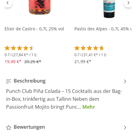
Elixir de Castro - 0,7L 25% vol
Pastis des Alpes - 0,7L 45% vol
0.7 l
(27,84 €* / 1 l)
0.7 l
(31,41 €* / 1 l)
Durchschnittliche Bewertung von 4.5 von 5 Sternen
Durchschnittliche Bewertung 
19,49 €*
20,25 €*
21,99 €*
Beschreibung
Punch Club Piña Colada – 15 Cocktails aus der Bag-
in-Box, trinkfertig aus Tallinn Neben dem
Passionfruit Mojito bringt Punc…
Mehr
Bewertungen