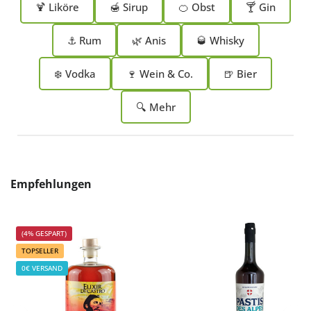
🍹 Liköre
🍯 Sirup
🍊 Obst
🍸 Gin
⚓ Rum
🌿 Anis
🥃 Whisky
❄️ Vodka
🍷 Wein & Co.
🍺 Bier
🔍 Mehr
Produktgalerie überspringen
Empfehlungen
(4% GESPART)
TOPSELLER
0€ VERSAND