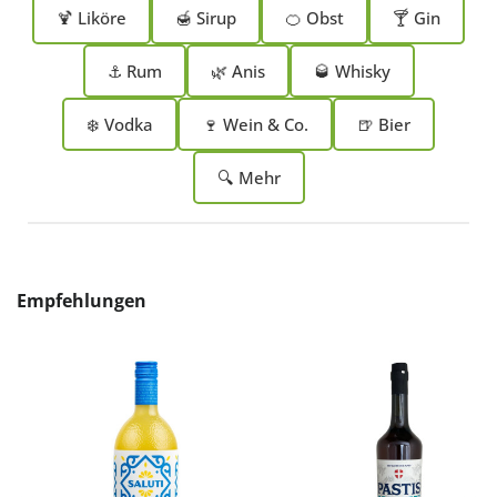
🍹 Liköre
🍯 Sirup
🍊 Obst
🍸 Gin
⚓ Rum
🌿 Anis
🥃 Whisky
❄️ Vodka
🍷 Wein & Co.
🍺 Bier
🔍 Mehr
Produktgalerie überspringen
Empfehlungen