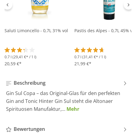
Saluti Limoncello - 0,7L 31% vol
Pastis des Alpes - 0,7L 45% vol
0.7 l
(29,41 €* / 1 l)
0.7 l
(31,41 €* / 1 l)
Durchschnittliche Bewertung von 3.2 von 5 Sternen
Durchschnittliche Bewertung 
20,59 €*
21,99 €*
Beschreibung
Gin Sul Copa – das Original-Glas für den perfekten
Gin and Tonic Hinter Gin Sul steht die Altonaer
Spirituosen Manufaktur,…
Mehr
Bewertungen