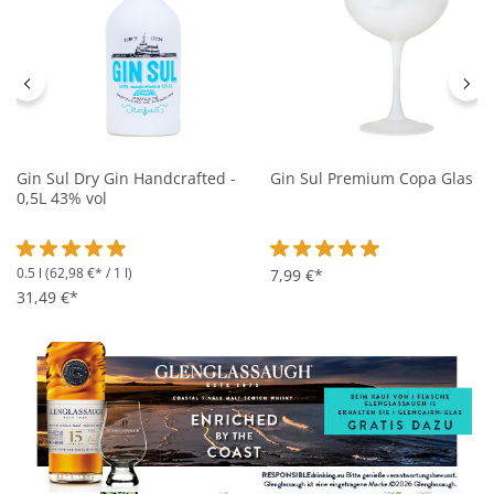
Gin Sul Dry Gin Handcrafted -
Gin Sul Premium Copa Glas
0,5L 43% vol
0.5 l
(62,98 €* / 1 l)
Durchschnittliche Bewertung von 4.9 von 5 Sternen
Durchschnittliche Bewertung 
7,99 €*
31,49 €*