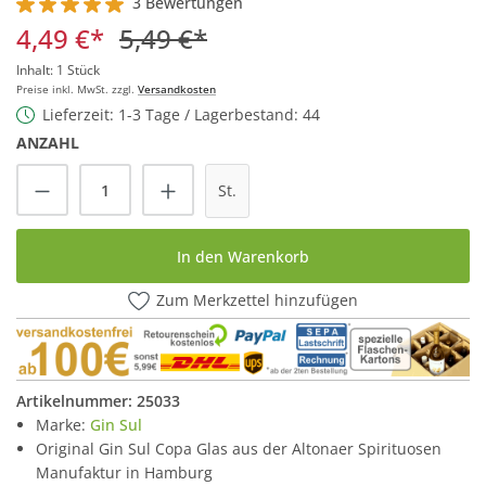
3 Bewertungen
Durchschnittliche Bewertung von 5 von 5 Sternen
4,49 €*
5,49 €*
Inhalt:
1 Stück
Preise inkl. MwSt. zzgl.
Versandkosten
Lieferzeit: 1-3 Tage / Lagerbestand: 44
ANZAHL
Produkt Anzahl: Gib den gewünschten Wert
St.
In den Warenkorb
Zum Merkzettel hinzufügen
Artikelnummer:
25033
Marke:
Gin Sul
Original Gin Sul Copa Glas aus der Altonaer Spirituosen
Manufaktur in Hamburg