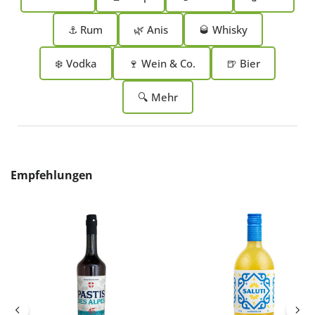
⚓ Rum
🌿 Anis
🥃 Whisky
❄️ Vodka
🍷 Wein & Co.
🍺 Bier
🔍 Mehr
Produktgalerie überspringen
Empfehlungen