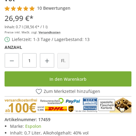
10 Bewertungen
Durchschnittliche Bewertung von 4.9 von 5 Sternen
26,99 €*
Inhalt:
0.7 l
(38,56 €* / 1 l)
Preise inkl. MwSt. zzgl.
Versandkosten
Lieferzeit: 1-3 Tage / Lagerbestand: 13
ANZAHL
Produkt Anzahl: Gib den gewünschten Wert
Fl.
In den Warenkorb
Zum Merkzettel hinzufügen
Artikelnummer:
17459
Marke:
Espolon
Inhalt: 0,7 Liter, Alkoholgehalt: 40% vol