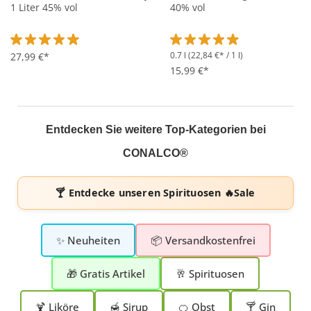
1 Liter 45% vol
40% vol
0.7 l
(22,84 €* / 1 l)
Durchschnittliche Bewertung von 4.8 von 5 Sternen
27,99 €*
Durchschnittliche Bewertung 
15,99 €*
Entdecken Sie weitere Top-Kategorien bei
CONALCO®
🍸 Entdecke unseren
Spirituosen 🔥Sale
✨ Neuheiten
📦 Versandkostenfrei
🎁 Gratis Artikel
🥂 Spirituosen
🍹 Liköre
🍯 Sirup
🍊 Obst
🍸 Gin