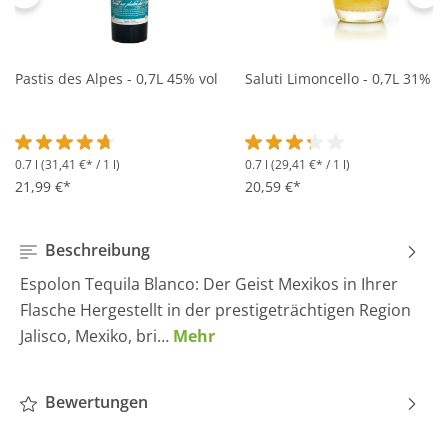
Pastis des Alpes - 0,7L 45% vol
Saluti Limoncello - 0,7L 31% vo
0.7 l
(31,41 €* / 1 l)
0.7 l
(29,41 €* / 1 l)
Durchschnittliche Bewertung von 4.6 von 5 Sternen
Durchschnittliche Bewertung 
21,99 €*
20,59 €*
Beschreibung
Espolon Tequila Blanco: Der Geist Mexikos in Ihrer
Flasche Hergestellt in der prestigeträchtigen Region
Jalisco, Mexiko, bri…
Mehr
Bewertungen