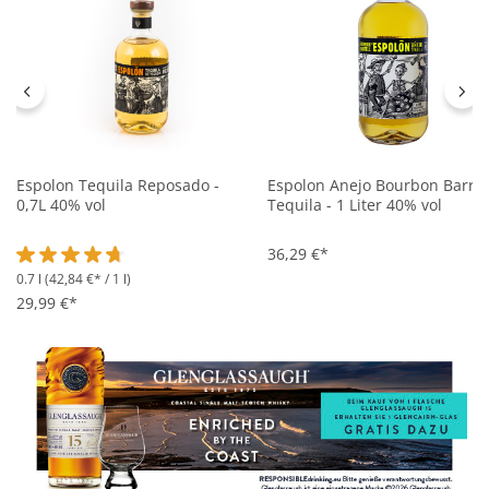
Espolon Tequila Reposado -
Espolon Anejo Bourbon Barrel
0,7L 40% vol
Tequila - 1 Liter 40% vol
36,29 €*
0.7 l
(42,84 €* / 1 l)
Durchschnittliche Bewertung von 4.7 von 5 Sternen
29,99 €*