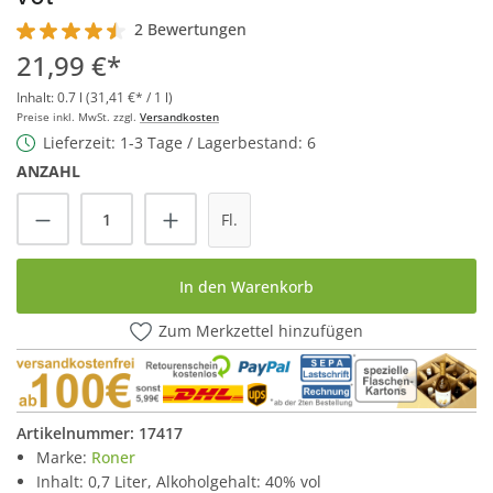
2 Bewertungen
Durchschnittliche Bewertung von 4.5 von 5 Sternen
21,99 €*
Inhalt:
0.7 l
(31,41 €* / 1 l)
Preise inkl. MwSt. zzgl.
Versandkosten
Lieferzeit: 1-3 Tage / Lagerbestand: 6
ANZAHL
Produkt Anzahl: Gib den gewünschten Wert
Fl.
In den Warenkorb
Zum Merkzettel hinzufügen
Artikelnummer:
17417
Marke:
Roner
Inhalt: 0,7 Liter, Alkoholgehalt: 40% vol