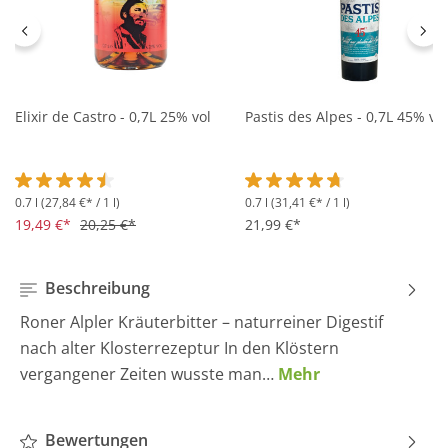
Elixir de Castro - 0,7L 25% vol
Pastis des Alpes - 0,7L 45% vol
0.7 l
(27,84 €* / 1 l)
0.7 l
(31,41 €* / 1 l)
Durchschnittliche Bewertung von 4.5 von 5 Sternen
Durchschnittliche Bewertung 
19,49 €*
20,25 €*
21,99 €*
Beschreibung
Roner Alpler Kräuterbitter – naturreiner Digestif
nach alter Klosterrezeptur In den Klöstern
vergangener Zeiten wusste man…
Mehr
Bewertungen