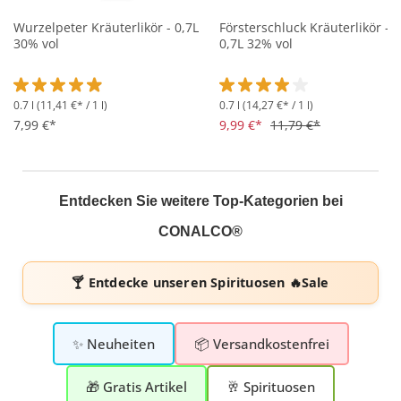
Wurzelpeter Kräuterlikör - 0,7L
Försterschluck Kräuterlikör -
30% vol
0,7L 32% vol
0.7 l
(11,41 €* / 1 l)
0.7 l
(14,27 €* / 1 l)
Durchschnittliche Bewertung von 4.8 von 5 Sternen
Durchschnittliche Bewertung 
7,99 €*
9,99 €*
11,79 €*
Entdecken Sie weitere Top-Kategorien bei
CONALCO®
🍸 Entdecke unseren
Spirituosen 🔥Sale
✨ Neuheiten
📦 Versandkostenfrei
🎁 Gratis Artikel
🥂 Spirituosen