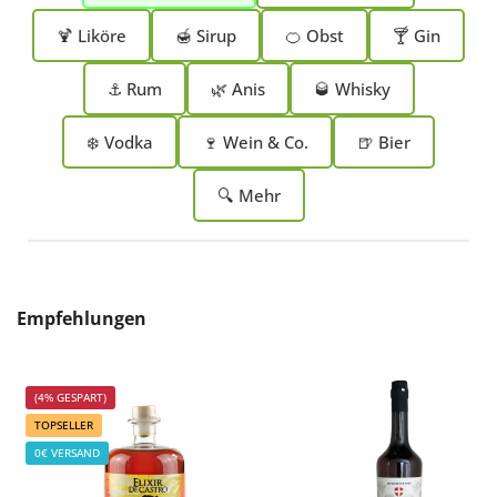
🍹 Liköre
🍯 Sirup
🍊 Obst
🍸 Gin
⚓ Rum
🌿 Anis
🥃 Whisky
❄️ Vodka
🍷 Wein & Co.
🍺 Bier
🔍 Mehr
Produktgalerie überspringen
Empfehlungen
(4% GESPART)
TOPSELLER
0€ VERSAND