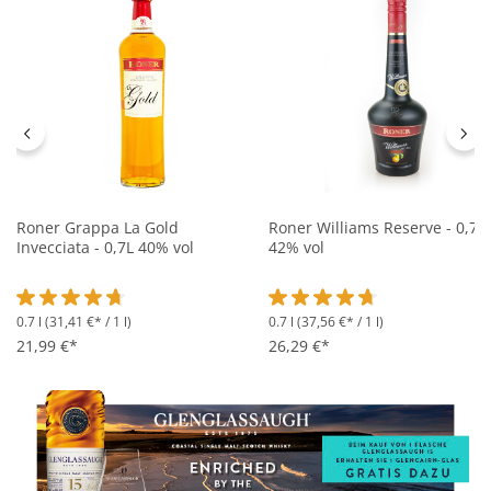
Roner Grappa La Gold
Roner Williams Reserve - 0,7L
Invecciata - 0,7L 40% vol
42% vol
0.7 l
(31,41 €* / 1 l)
0.7 l
(37,56 €* / 1 l)
Durchschnittliche Bewertung von 4.6 von 5 Sternen
Durchschnittliche Bewertung 
21,99 €*
26,29 €*