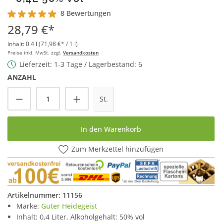
8 Bewertungen
Durchschnittliche Bewertung von 4.8 von 5 Sternen
28,79 €*
Inhalt:
0.4 l
(71,98 €* / 1 l)
Preise inkl. MwSt. zzgl.
Versandkosten
Lieferzeit: 1-3 Tage / Lagerbestand: 6
ANZAHL
Produkt Anzahl: Gib den gewünschten Wert
St.
In den Warenkorb
Zum Merkzettel hinzufügen
Artikelnummer:
11156
Marke:
Guter Heidegeist
Inhalt: 0,4 Liter, Alkoholgehalt: 50% vol