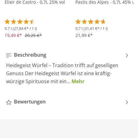
Elixir de Castro - 0,7L 25% vol
Pastis des Alpes - 0,7L 45% vol
0.7 l
(27,84 €* / 1 l)
0.7 l
(31,41 €* / 1 l)
Durchschnittliche Bewertung von 4.5 von 5 Sternen
Durchschnittliche Bewertung 
19,49 €*
20,25 €*
21,99 €*
Beschreibung
Heidegeist Würfel – Tradition trifft auf geselligen
Genuss Der Heidegeist Würfel ist eine kräftig-
würzige Spirituose mit ein…
Mehr
Bewertungen