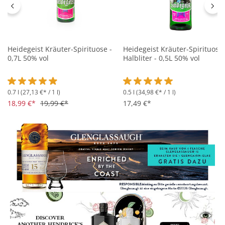
Heidegeist Kräuter-Spirituose -
Heidegeist Kräuter-Spirituose
0,7L 50% vol
Halbliter - 0,5L 50% vol
0.7 l
(27,13 €* / 1 l)
0.5 l
(34,98 €* / 1 l)
Durchschnittliche Bewertung von 4.9 von 5 Sternen
Durchschnittliche Bewertung 
18,99 €*
19,99 €*
17,49 €*