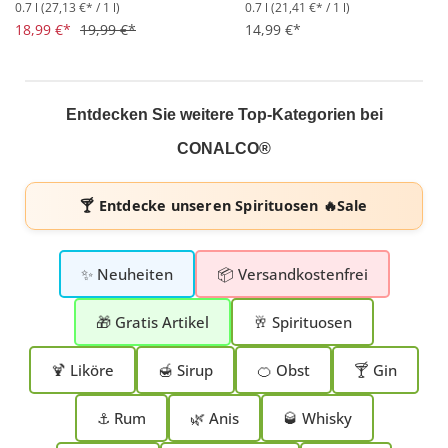
0.7 l
(27,13 €* / 1 l)
0.7 l
(21,41 €* / 1 l)
Durchschnittliche Bewertung von 4.9 von 5 Sternen
Durchschnittliche Bewertung 
18,99 €*
19,99 €*
14,99 €*
Entdecken Sie weitere Top-Kategorien bei
CONALCO®
🍸 Entdecke unseren
Spirituosen 🔥Sale
✨ Neuheiten
📦 Versandkostenfrei
🎁 Gratis Artikel
🥂 Spirituosen
🍹 Liköre
🍯 Sirup
🍊 Obst
🍸 Gin
⚓ Rum
🌿 Anis
🥃 Whisky