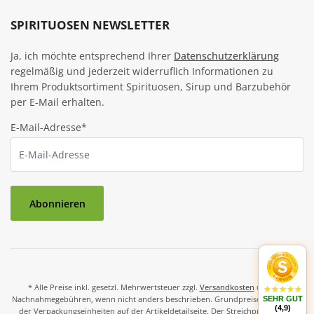
SPIRITUOSEN NEWSLETTER
Ja, ich möchte entsprechend Ihrer
Datenschutzerklärung
regelmäßig und jederzeit widerruflich Informationen zu
Ihrem Produktsortiment Spirituosen, Sirup und Barzubehör
per E-Mail erhalten.
E-Mail-Adresse*
Abonnieren
* Alle Preise inkl. gesetzl. Mehrwertsteuer zzgl.
Versandkosten
und ggf.
Nachnahmegebühren, wenn nicht anders beschrieben. Grundpreise und Preise
SEHR GUT
(4,9)
der Verpackungseinheiten auf der Artikeldetailseite. Der Streichpreis ist der