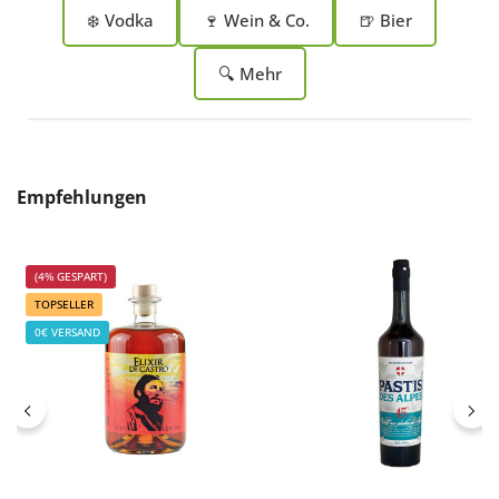
❄️ Vodka
🍷 Wein & Co.
🍺 Bier
🔍 Mehr
Produktgalerie überspringen
Empfehlungen
(4% GESPART)
TOPSELLER
0€ VERSAND