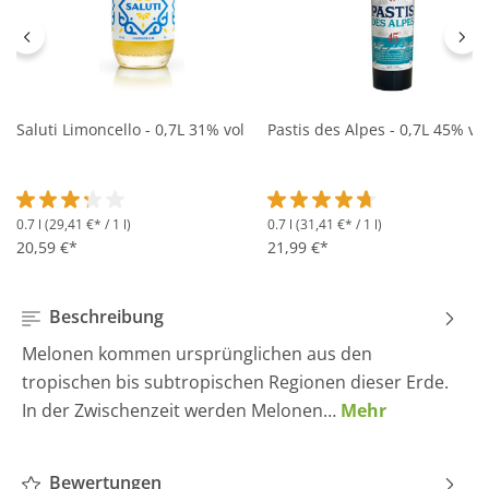
Saluti Limoncello - 0,7L 31% vol
Pastis des Alpes - 0,7L 45% vol
0.7 l
(29,41 €* / 1 l)
0.7 l
(31,41 €* / 1 l)
Durchschnittliche Bewertung von 3.2 von 5 Sternen
Durchschnittliche Bewertung 
20,59 €*
21,99 €*
Beschreibung
Melonen kommen ursprünglichen aus den
tropischen bis subtropischen Regionen dieser Erde.
In der Zwischenzeit werden Melonen…
Mehr
Bewertungen