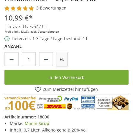
3 Bewertungen
Durchschnittliche Bewertung von 5 von 5 Sternen
10,99 €*
Inhalt:
0.7 l
(15,70 €* / 1 l)
Preise inkl. MwSt. zzgl.
Versandkosten
Lieferzeit: 1-3 Tage / Lagerbestand: 11
ANZAHL
Produkt Anzahl: Gib den gewünschten Wert
Fl.
In den Warenkorb
Zum Merkzettel hinzufügen
Artikelnummer:
18690
Marke:
Monin Sirup
Inhalt: 0,7 Liter, Alkoholgehalt: 20% vol