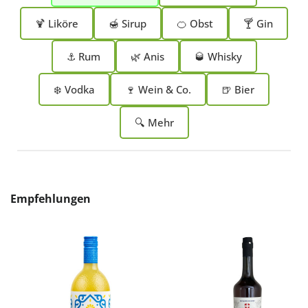
🍹 Liköre
🍯 Sirup
🍊 Obst
🍸 Gin
⚓ Rum
🌿 Anis
🥃 Whisky
❄️ Vodka
🍷 Wein & Co.
🍺 Bier
🔍 Mehr
Produktgalerie überspringen
Empfehlungen