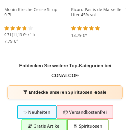
Monin Kirsche Cerise Sirup -
Ricard Pastis de Marseille - 1
0,7L
Liter 45% vol
0.7 l
(11,13 €* / 1 l)
Durchschnittliche Bewertung von 3.6 von 5 Sternen
Durchschnittliche Bewertung 
18,79 €*
7,79 €*
Entdecken Sie weitere Top-Kategorien bei
CONALCO®
🍸 Entdecke unseren
Spirituosen 🔥Sale
✨ Neuheiten
📦 Versandkostenfrei
🎁 Gratis Artikel
🥂 Spirituosen