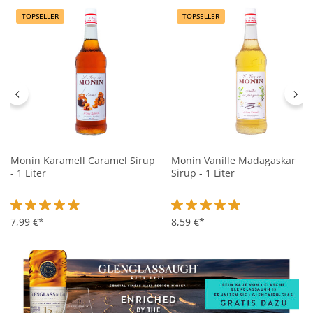
TOPSELLER
TOPSELLER
Monin Karamell Caramel Sirup
Monin Vanille Madagaskar
- 1 Liter
Sirup - 1 Liter
Durchschnittliche Bewertung von 4.9 von 5 Sternen
7,99 €*
Durchschnittliche Bewertung 
8,59 €*