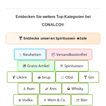
Entdecken Sie weitere Top-Kategorien bei
CONALCO®
🍸 Entdecke unseren
Spirituosen 🔥Sale
✨ Neuheiten
📦 Versandkostenfrei
🎁 Gratis Artikel
🥂 Spirituosen
🍹 Liköre
🍯 Sirup
🍊 Obst
🍸 Gin
⚓ Rum
🌿 Anis
🥃 Whisky
❄️ Vodka
🍷 Wein & Co.
🍺 Bier