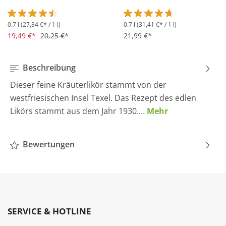
0.7 l
(27,84 €* / 1 l)
0.7 l
(31,41 €* / 1 l)
Durchschnittliche Bewertung von 4.5 von 5 Sternen
Durchschnittliche Bewertung 
19,49 €*
20,25 €*
21,99 €*
Beschreibung
Dieser feine Kräuterlikör stammt von der
westfriesischen Insel Texel. Das Rezept des edlen
Likörs stammt aus dem Jahr 1930.…
Mehr
Bewertungen
SERVICE & HOTLINE