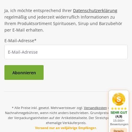
Ja, ich möchte entsprechend Ihrer
Datenschutzerklärung
regelmäßig und jederzeit widerruflich Informationen zu
Ihrem Produktsortiment Spirituosen, Sirup und Barzubehör
per E-Mail erhalten.
E-Mail-Adresse*
Abonnieren
* Alle Preise inkl. gesetzl. Mehrwertsteuer zzgl.
Versandkosten
und ggf.
Nachnahmegebühren, wenn nicht anders beschrieben. Grundpreise und Preise
SEHR GUT
(4,9)
der Verpackungseinheiten auf der Artikeldetailseite. Der Streichpreis ist der
15.000+
ehemalige Verkäuferpreis.
Bewertungen
Versand nur an volljährige Empfänger.
Details