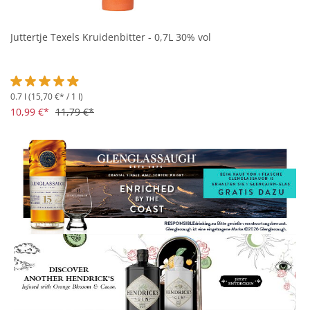
Juttertje Texels Kruidenbitter - 0,7L 30% vol
0.7 l
(15,70 €* / 1 l)
Durchschnittliche Bewertung von 4.9 von 5 Sternen
10,99 €*
11,79 €*