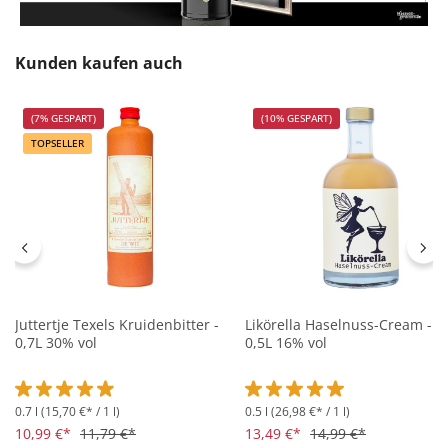
Produktgalerie überspringen
Kunden kaufen auch
(7% GESPART)
(10% GESPART)
TOPSELLER
Juttertje Texels Kruidenbitter -
Likörella Haselnuss-Cream -
0,7L 30% vol
0,5L 16% vol
0.7 l
(15,70 €* / 1 l)
0.5 l
(26,98 €* / 1 l)
Durchschnittliche Bewertung von 4.9 von 5 Sternen
Durchschnittliche Bewertung 
10,99 €*
11,79 €*
13,49 €*
14,99 €*