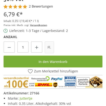
2 Bewertungen
Durchschnittliche Bewertung von 5 von 5 Sternen
6,79 €*
Inhalt:
0.35 l
(19,40 €* / 1 l)
Preise inkl. MwSt. zzgl.
Versandkosten
Lieferzeit: 1-3 Tage / Lagerbestand: 2
ANZAHL
Produkt Anzahl: Gib den gewünschten Wert
Fl.
In den Warenkorb
Zum Merkzettel hinzufügen
Artikelnummer:
27166
Marke:
Juttertje
Inhalt: 0,35 Liter, Alkoholgehalt: 30% vol