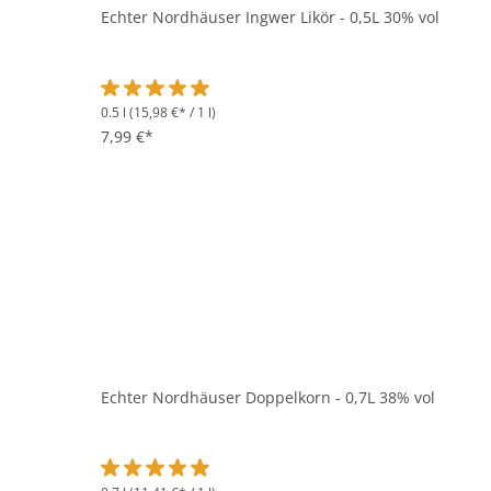
Echter Nordhäuser Ingwer Likör - 0,5L 30% vol
0.5 l
(15,98 €* / 1 l)
Durchschnittliche Bewertung von 4.9 von 5 Sternen
7,99 €*
Echter Nordhäuser Doppelkorn - 0,7L 38% vol