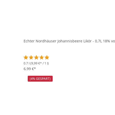
Echter Nordhäuser Johannisbeere Likör - 0,7L 18% vo
0.7 l
(9,99 €* / 1 l)
Durchschnittliche Bewertung von 4.8 von 5 Sternen
6,99 €*
(4% GESPART)