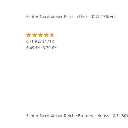
Echter Nordhäuser Pfirsich Likör - 0,7L 17% vol
0.7 l
(9,27 €* / 1 l)
Durchschnittliche Bewertung von 4.7 von 5 Sternen
6,49 €*
6,79 €*
Echter Nordhäuser Reiche Ernte Haselnuss - 0,5L 30