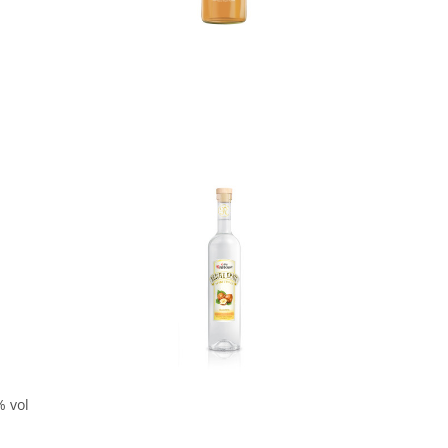
In den Korb
In den Korb
% vol