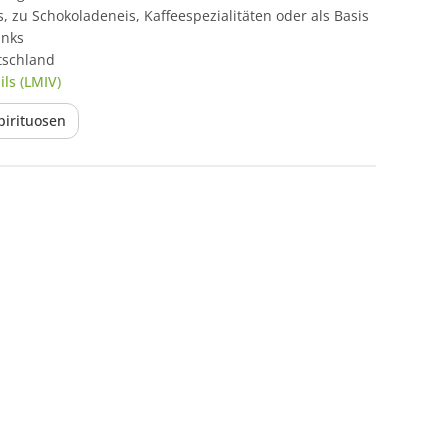
s, zu Schokoladeneis, Kaffeespezialitäten oder als Basis
inks
tschland
ls (LMIV)
pirituosen