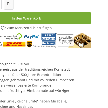
l: Gib den gewünschten Wert ein oder be
Fl.
In den Warenkorb
Zum Merkzettel hinzufügen
oholgehalt: 30% vol
rgeist aus der traditionsreichen Kornstadt
ngen – über 500 Jahre Brenntradition
Roggen gebrannt und mit vollreifen Himbeeren
er als weizenbasierte Kornbrände
 mit fruchtiger Himbeernote auf würziger
il der Linie „Reiche Ernte" neben Mirabelle,
schge und Haselnuss