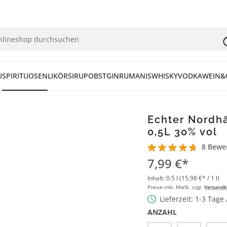
U
SPIRITUOSEN
LIKÖR
SIRUP
OBST
GIN
RUM
ANIS
WHISKY
VODKA
WEIN&
Echter Nordh
0,5L 30% vol
8 Bewe
Durchschnittliche Bew
7,99 €*
Inhalt:
0.5 l
(15,98 €* / 1 l)
Preise inkl. MwSt. zzgl.
Versandk
Lieferzeit: 1-3 Tage
ANZAHL