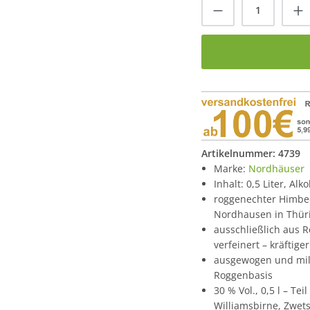
Produkt Anzah
Artikelnummer:
4739
Marke:
Nordhäuser
Inhalt: 0,5 Liter, Alk
roggenechter Himbee
Nordhausen in Thüri
ausschließlich aus 
verfeinert – kräftig
ausgewogen und mild
Roggenbasis
30 % Vol., 0,5 l – Te
Williamsbirne, Zwet