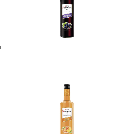
In den Korb
l