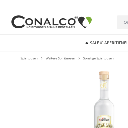
springen
Zur Hauptnavigation springen
🔥 SALE
🍹 APERITIF
NE
Spirituosen
Weitere Spirituosen
Sonstige Spirituosen
Bildergalerie überspringen