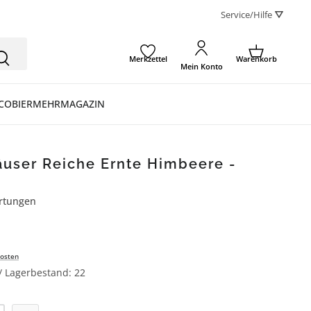
Service/Hilfe ⛛
Merkzettel
Warenkorb
Mein Konto
CO
BIER
MEHR
MAGAZIN
äuser Reiche Ernte Himbeere -
rtungen
ertung von 4.6 von 5 Sternen
osten
 / Lagerbestand: 22