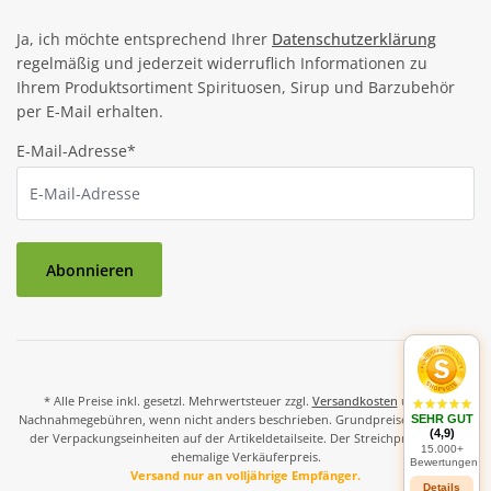
Ja, ich möchte entsprechend Ihrer
Datenschutzerklärung
regelmäßig und jederzeit widerruflich Informationen zu
Ihrem Produktsortiment Spirituosen, Sirup und Barzubehör
per E-Mail erhalten.
E-Mail-Adresse*
Abonnieren
* Alle Preise inkl. gesetzl. Mehrwertsteuer zzgl.
Versandkosten
und ggf.
Nachnahmegebühren, wenn nicht anders beschrieben. Grundpreise und Preise
SEHR GUT
(4,9)
der Verpackungseinheiten auf der Artikeldetailseite. Der Streichpreis ist der
15.000+
ehemalige Verkäuferpreis.
Bewertungen
Versand nur an volljährige Empfänger.
Details