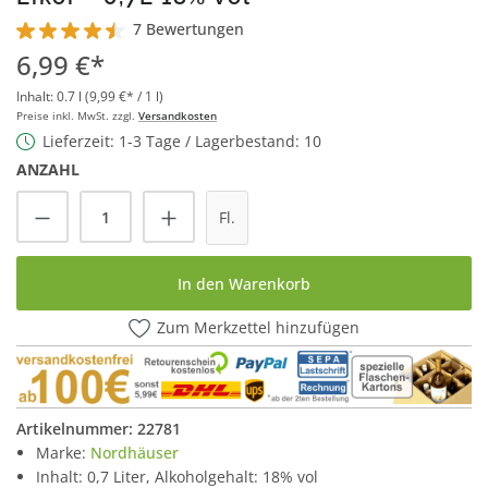
7 Bewertungen
Durchschnittliche Bewertung von 4.5 von 5 Sternen
6,99 €*
Inhalt:
0.7 l
(9,99 €* / 1 l)
Preise inkl. MwSt. zzgl.
Versandkosten
Lieferzeit: 1-3 Tage / Lagerbestand: 10
ANZAHL
Produkt Anzahl: Gib den gewünschten Wert
Fl.
In den Warenkorb
Zum Merkzettel hinzufügen
Artikelnummer:
22781
Marke:
Nordhäuser
Inhalt: 0,7 Liter, Alkoholgehalt: 18% vol