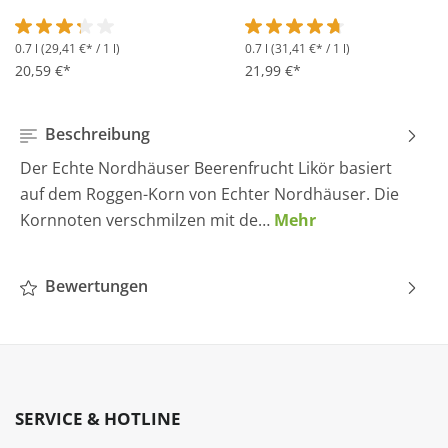
0.7 l
(29,41 €* / 1 l)
0.7 l
(31,41 €* / 1 l)
Durchschnittliche Bewertung von 3.2 von 5 Sternen
Durchschnittliche Bewertung 
20,59 €*
21,99 €*
Beschreibung
Der Echte Nordhäuser Beerenfrucht Likör basiert
auf dem Roggen-Korn von Echter Nordhäuser. Die
Kornnoten verschmilzen mit de…
Mehr
Bewertungen
SERVICE & HOTLINE