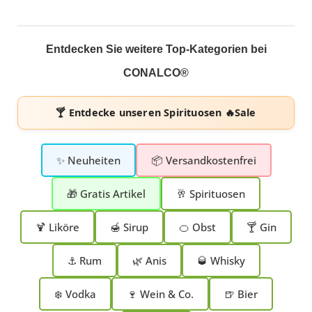
Entdecken Sie weitere Top-Kategorien bei
CONALCO®
🍸 Entdecke unseren
Spirituosen 🔥Sale
✨ Neuheiten
📦 Versandkostenfrei
🎁 Gratis Artikel
🥂 Spirituosen
🍹 Liköre
🍯 Sirup
🍊 Obst
🍸 Gin
⚓ Rum
🌿 Anis
🥃 Whisky
❄️ Vodka
🍷 Wein & Co.
🍺 Bier