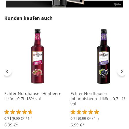
Produktgalerie überspringen
Kunden kaufen auch
Echter Nordhäuser Himbeere
Echter Nordhäuser
Likör - 0,7L 18% vol
Johannisbeere Likör - 0,7L 18
vol
0.7 l
(9,99 €* / 1 l)
0.7 l
(9,99 €* / 1 l)
Durchschnittliche Bewertung von 4.7 von 5 Sternen
Durchschnittliche Bewertung 
6,99 €*
6,99 €*