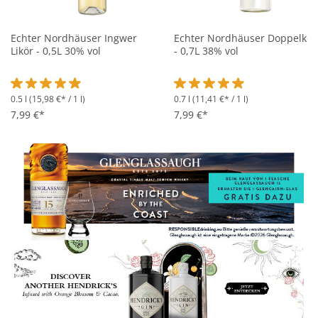
Echter Nordhäuser Ingwer
Echter Nordhäuser Doppelkor
Likör - 0,5L 30% vol
- 0,7L 38% vol
0.5 l
(15,98 €* / 1 l)
0.7 l
(11,41 €* / 1 l)
Durchschnittliche Bewertung von 4.9 von 5 Sternen
Durchschnittliche Bewertung 
7,99 €*
7,99 €*