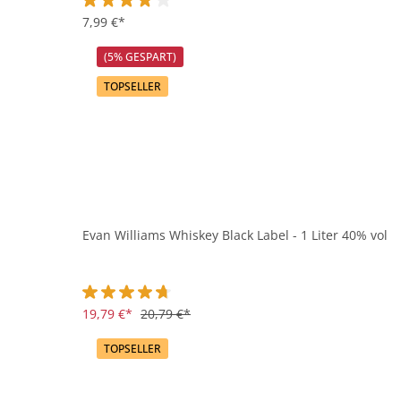
Durchschnittliche Bewertung von 4 von 5 Sternen
7,99 €*
(5% GESPART)
TOPSELLER
Evan Williams Whiskey Black Label - 1 Liter 40% vol
Durchschnittliche Bewertung von 4.8 von 5 Sternen
19,79 €*
20,79 €*
TOPSELLER