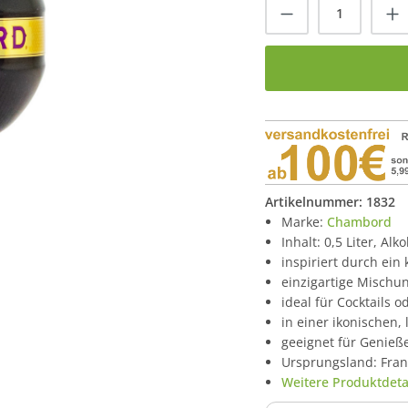
Produkt Anzah
Artikelnummer:
1832
Marke:
Chambord
Inhalt: 0,5 Liter, Alk
inspiriert durch ein
einzigartige Mischu
ideal für Cocktails 
in einer ikonischen,
geeignet für Genieß
Ursprungsland: Fran
Weitere Produktdetai