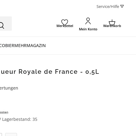
Service/Hilfe ⛛
Merkzettel
Warenkorb
Mein Konto
CO
BIER
MEHR
MAGAZIN
ueur Royale de France - 0,5L
ertungen
ertung von 5 von 5 Sternen
osten
 / Lagerbestand: 35