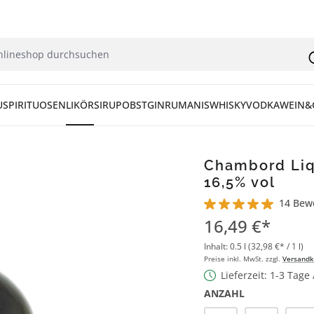
U
SPIRITUOSEN
LIKÖR
SIRUP
OBST
GIN
RUM
ANIS
WHISKY
VODKA
WEIN&
Chambord Liq
16,5% vol
14 Bew
Durchschnittliche Bew
16,49 €*
Inhalt:
0.5 l
(32,98 €* / 1 l)
Preise inkl. MwSt. zzgl.
Versandk
Lieferzeit: 1-3 Tage
ANZAHL