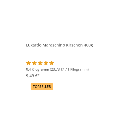
Luxardo Maraschino Kirschen 400g
0.4 Kilogramm
(23,73 €* / 1 Kilogramm)
Durchschnittliche Bewertung von 5 von 5 Sternen
9,49 €*
TOPSELLER