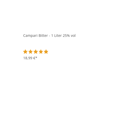
Campari Bitter - 1 Liter 25% vol
Durchschnittliche Bewertung von 4.9 von 5 Sternen
18,99 €*