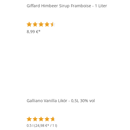
Giffard Himbeer Sirup Framboise - 1 Liter
Durchschnittliche Bewertung von 4.4 von 5 Sternen
8,99 €*
Galliano Vanilla Likör - 0,5L 30% vol
0.5 l
(24,98 €* / 1 l)
Durchschnittliche Bewertung von 4.7 von 5 Sternen