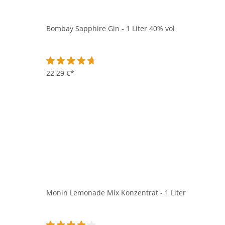
Bombay Sapphire Gin - 1 Liter 40% vol
Durchschnittliche Bewertung von 4.7 von 5 Sternen
22,29 €*
Monin Lemonade Mix Konzentrat - 1 Liter