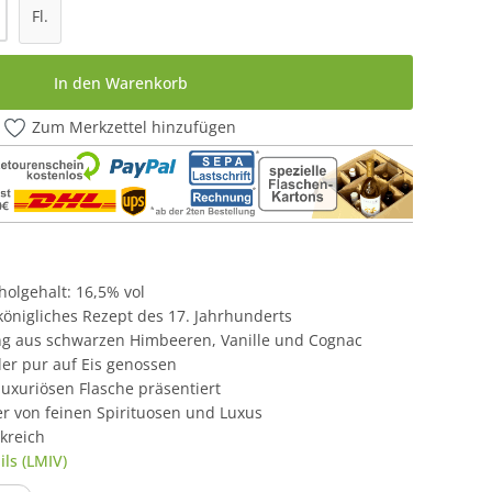
l: Gib den gewünschten Wert ein oder be
Fl.
In den Warenkorb
Zum Merkzettel hinzufügen
oholgehalt: 16,5% vol
 königliches Rezept des 17. Jahrhunderts
ng aus schwarzen Himbeeren, Vanille und Cognac
oder pur auf Eis genossen
 luxuriösen Flasche präsentiert
er von feinen Spirituosen und Luxus
kreich
ls (LMIV)