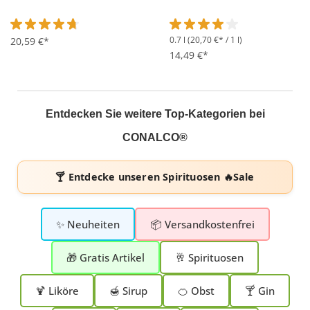
0.7 l
(20,70 €* / 1 l)
Durchschnittliche Bewertung von 4.8 von 5 Sternen
20,59 €*
Durchschnittliche Bewertung 
14,49 €*
Entdecken Sie weitere Top-Kategorien bei
CONALCO®
🍸 Entdecke unseren
Spirituosen 🔥Sale
✨ Neuheiten
📦 Versandkostenfrei
🎁 Gratis Artikel
🥂 Spirituosen
🍹 Liköre
🍯 Sirup
🍊 Obst
🍸 Gin