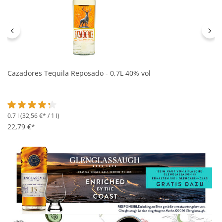
Cazadores Tequila Reposado - 0,7L 40% vol
0.7 l
(32,56 €* / 1 l)
Durchschnittliche Bewertung von 4.3 von 5 Sternen
22,79 €*