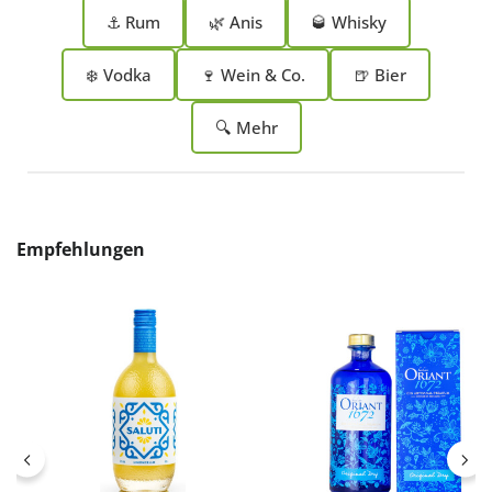
⚓ Rum
🌿 Anis
🥃 Whisky
❄️ Vodka
🍷 Wein & Co.
🍺 Bier
🔍 Mehr
Produktgalerie überspringen
Empfehlungen