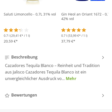
Saluti Limoncello - 0,7L 31% vol
Gin Heol an Oriant 1672 - 0,7L
42% vol
0.7 l
(29,41 €* / 1 l)
0.7 l
(53,99 €* / 1 l)
Durchschnittliche Bewertung von 3.2 von 5 Sternen
Durchschnittliche Bewertung 
20,59 €*
37,79 €*
Beschreibung
Cazadores Tequila Blanco – Reinheit und Tradition
aus Jalisco Cazadores Tequila Blanco ist ein
unvergleichlicher Ausdruck vo…
Mehr
Bewertungen