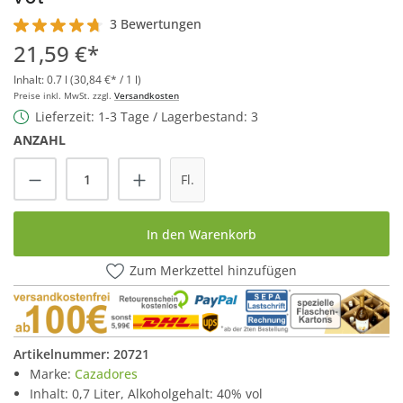
3 Bewertungen
Durchschnittliche Bewertung von 4.6 von 5 Sternen
21,59 €*
Inhalt:
0.7 l
(30,84 €* / 1 l)
Preise inkl. MwSt. zzgl.
Versandkosten
Lieferzeit: 1-3 Tage / Lagerbestand: 3
ANZAHL
Produkt Anzahl: Gib den gewünschten Wert
Fl.
In den Warenkorb
Zum Merkzettel hinzufügen
Artikelnummer:
20721
Marke:
Cazadores
Inhalt: 0,7 Liter, Alkoholgehalt: 40% vol