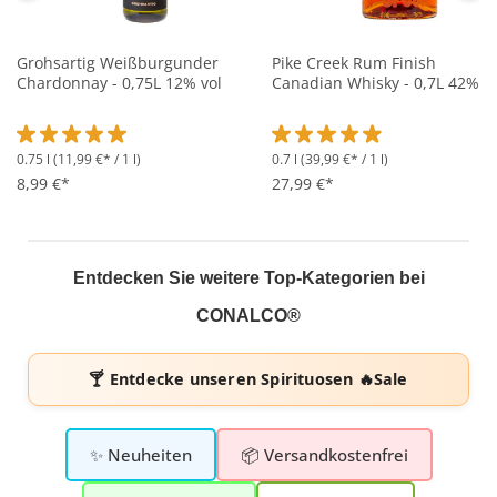
Grohsartig Weißburgunder
Pike Creek Rum Finish
Chardonnay - 0,75L 12% vol
Canadian Whisky - 0,7L 42% vo
0.75 l
(11,99 €* / 1 l)
0.7 l
(39,99 €* / 1 l)
Durchschnittliche Bewertung von 5 von 5 Sternen
Durchschnittliche Bewertung 
8,99 €*
27,99 €*
Entdecken Sie weitere Top-Kategorien bei
CONALCO®
🍸 Entdecke unseren
Spirituosen 🔥Sale
✨ Neuheiten
📦 Versandkostenfrei