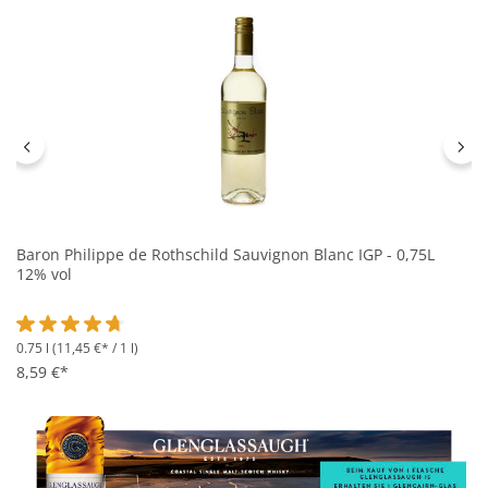
Baron Philippe de Rothschild Sauvignon Blanc IGP - 0,75L
12% vol
0.75 l
(11,45 €* / 1 l)
Durchschnittliche Bewertung von 4.6 von 5 Sternen
8,59 €*