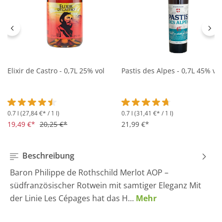
Elixir de Castro - 0,7L 25% vol
Pastis des Alpes - 0,7L 45% vol
0.7 l
(27,84 €* / 1 l)
0.7 l
(31,41 €* / 1 l)
Durchschnittliche Bewertung von 4.5 von 5 Sternen
Durchschnittliche Bewertung 
19,49 €*
20,25 €*
21,99 €*
Beschreibung
Baron Philippe de Rothschild Merlot AOP –
südfranzösischer Rotwein mit samtiger Eleganz Mit
der Linie Les Cépages hat das H…
Mehr