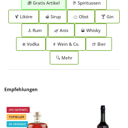
🎁 Gratis Artikel
🥂 Spirituosen
🍹 Liköre
🍯 Sirup
🍊 Obst
🍸 Gin
⚓ Rum
🌿 Anis
🥃 Whisky
❄️ Vodka
🍷 Wein & Co.
🍺 Bier
🔍 Mehr
Produktgalerie überspringen
Empfehlungen
(4% GESPART)
TOPSELLER
0€ VERSAND