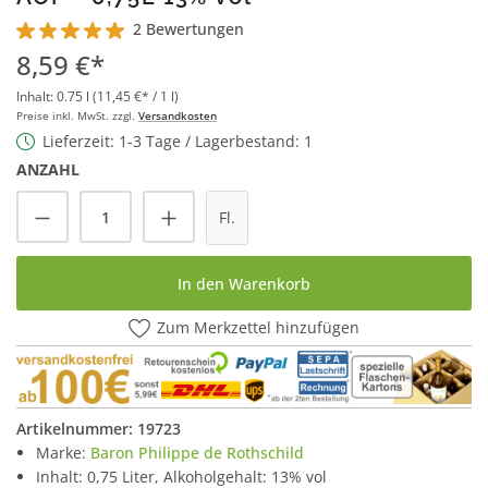
2 Bewertungen
Durchschnittliche Bewertung von 5 von 5 Sternen
8,59 €*
Inhalt:
0.75 l
(11,45 €* / 1 l)
Preise inkl. MwSt. zzgl.
Versandkosten
Lieferzeit: 1-3 Tage / Lagerbestand: 1
ANZAHL
Produkt Anzahl: Gib den gewünschten Wert
Fl.
In den Warenkorb
Zum Merkzettel hinzufügen
Artikelnummer:
19723
Marke:
Baron Philippe de Rothschild
Inhalt: 0,75 Liter, Alkoholgehalt: 13% vol