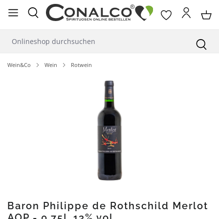
alt springen
Wein&Co
Wein
Rotwein
Bildergalerie überspringen
Baron Philippe de Rothschild Merlot
AOP - 0,75L 13% vol