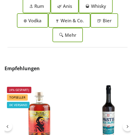
⚓ Rum
🌿 Anis
🥃 Whisky
❄️ Vodka
🍷 Wein & Co.
🍺 Bier
🔍 Mehr
Produktgalerie überspringen
Empfehlungen
(4% GESPART)
TOPSELLER
0€ VERSAND