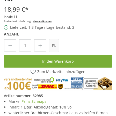
18,99 €*
Inhalt:
1 l
Preise inkl. MwSt. zzgl.
Versandkosten
Lieferzeit: 1-3 Tage / Lagerbestand: 2
ANZAHL
Produkt Anzahl: Gib den gewünschten Wert
Fl.
In den Warenkorb
Zum Merkzettel hinzufügen
Artikelnummer:
32985
Marke:
Prinz Schnaps
Inhalt: 1 Liter, Alkoholgehalt: 16% vol
winterlicher Bratbirnen-Geschmack aus vollreifen Birnen