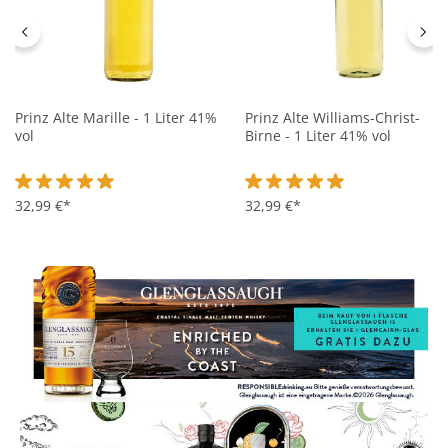
Prinz Alte Marille - 1 Liter 41%
Prinz Alte Williams-Christ-
vol
Birne - 1 Liter 41% vol
Durchschnittliche Bewertung von 4.8 von 5 Sternen
32,99 €*
Durchschnittliche Bewertung 
32,99 €*