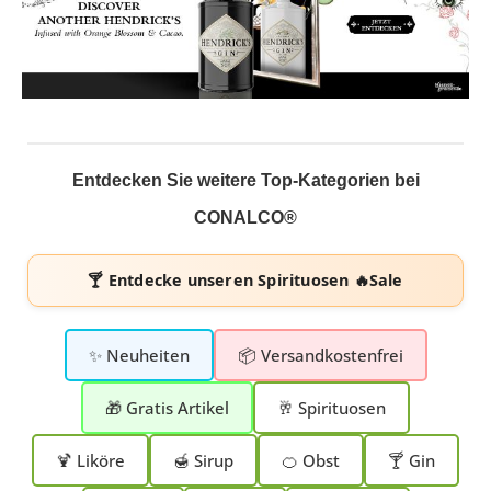
Entdecken Sie weitere Top-Kategorien bei
CONALCO®
🍸 Entdecke unseren
Spirituosen 🔥Sale
✨ Neuheiten
📦 Versandkostenfrei
🎁 Gratis Artikel
🥂 Spirituosen
🍹 Liköre
🍯 Sirup
🍊 Obst
🍸 Gin