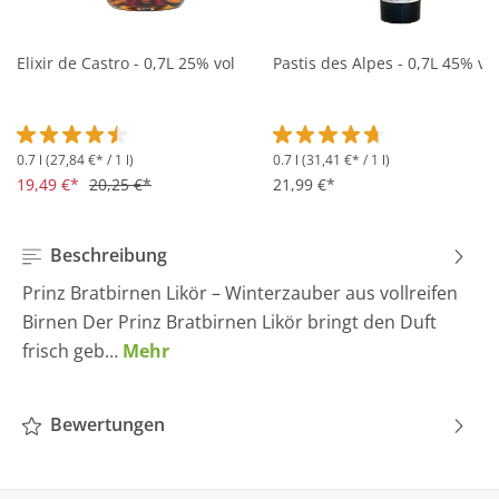
Elixir de Castro - 0,7L 25% vol
Pastis des Alpes - 0,7L 45% vol
0.7 l
(27,84 €* / 1 l)
0.7 l
(31,41 €* / 1 l)
Durchschnittliche Bewertung von 4.5 von 5 Sternen
Durchschnittliche Bewertung 
19,49 €*
20,25 €*
21,99 €*
Beschreibung
Prinz Bratbirnen Likör – Winterzauber aus vollreifen
Birnen Der Prinz Bratbirnen Likör bringt den Duft
frisch geb…
Mehr
Bewertungen