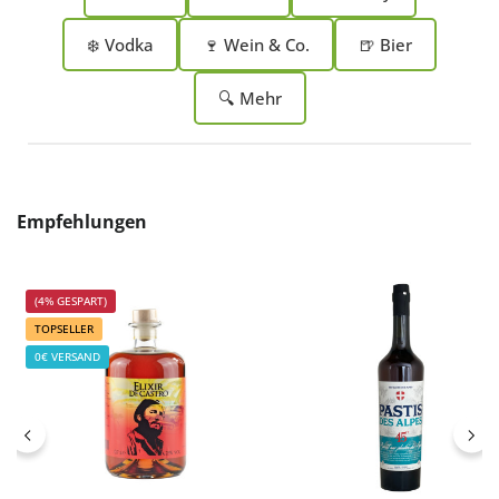
❄️ Vodka
🍷 Wein & Co.
🍺 Bier
🔍 Mehr
Produktgalerie überspringen
Empfehlungen
(4% GESPART)
TOPSELLER
0€ VERSAND