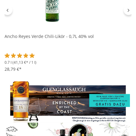
Ancho Reyes Verde Chili-Likör - 0,7L 40% vol
0.7 l
(41,13 €* / 1 l)
Durchschnittliche Bewertung von 5 von 5 Sternen
28,79 €*