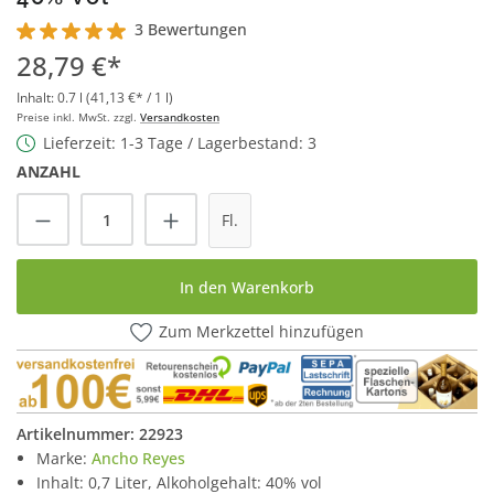
3 Bewertungen
Durchschnittliche Bewertung von 5 von 5 Sternen
28,79 €*
Inhalt:
0.7 l
(41,13 €* / 1 l)
Preise inkl. MwSt. zzgl.
Versandkosten
Lieferzeit: 1-3 Tage / Lagerbestand: 3
ANZAHL
Produkt Anzahl: Gib den gewünschten Wert
Fl.
In den Warenkorb
Zum Merkzettel hinzufügen
Artikelnummer:
22923
Marke:
Ancho Reyes
Inhalt: 0,7 Liter, Alkoholgehalt: 40% vol