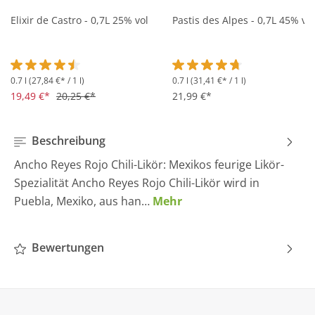
Elixir de Castro - 0,7L 25% vol
Pastis des Alpes - 0,7L 45% vol
0.7 l
(27,84 €* / 1 l)
0.7 l
(31,41 €* / 1 l)
Durchschnittliche Bewertung von 4.5 von 5 Sternen
Durchschnittliche Bewertung 
19,49 €*
20,25 €*
21,99 €*
Beschreibung
Ancho Reyes Rojo Chili-Likör: Mexikos feurige Likör-
Spezialität Ancho Reyes Rojo Chili-Likör wird in
Puebla, Mexiko, aus han…
Mehr
Bewertungen