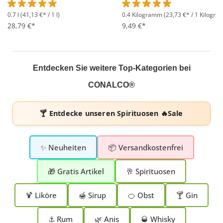
0.7 l
(41,13 €* / 1 l)
0.4 Kilogramm
(23,73 €* / 1 Kilogr
Durchschnittliche Bewertung von 5 von 5 Sternen
Durchschnittliche Bewertung 
28,79 €*
9,49 €*
Entdecken Sie weitere Top-Kategorien bei
CONALCO®
🍸 Entdecke unseren
Spirituosen 🔥Sale
✨ Neuheiten
📦 Versandkostenfrei
🎁 Gratis Artikel
🥂 Spirituosen
🍹 Liköre
🍯 Sirup
🍊 Obst
🍸 Gin
⚓ Rum
🌿 Anis
🥃 Whisky