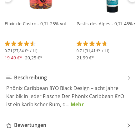
Elixir de Castro - 0,7L 25% vol
Pastis des Alpes - 0,7L 45% vol
0.7 l
(27,84 €* / 1 l)
0.7 l
(31,41 €* / 1 l)
Durchschnittliche Bewertung von 4.5 von 5 Sternen
Durchschnittliche Bewertung 
19,49 €*
20,25 €*
21,99 €*
Beschreibung
Phönix Caribbean 8YO Black Design – acht Jahre
Karibik in jeder Flasche Der Phönix Caribbean 8YO
ist ein karibischer Rum, d…
Mehr
Bewertungen