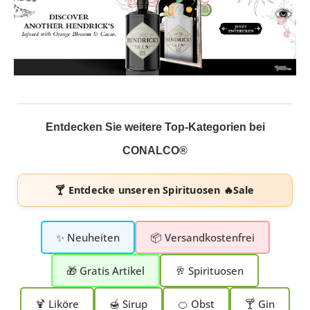
Entdecken Sie weitere Top-Kategorien bei
CONALCO®
🍸 Entdecke unseren
Spirituosen 🔥Sale
✨ Neuheiten
📦 Versandkostenfrei
🎁 Gratis Artikel
🥂 Spirituosen
🍹 Liköre
🍯 Sirup
🍊 Obst
🍸 Gin