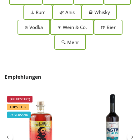
⚓ Rum
🌿 Anis
🥃 Whisky
❄️ Vodka
🍷 Wein & Co.
🍺 Bier
🔍 Mehr
Produktgalerie überspringen
Empfehlungen
(4% GESPART)
TOPSELLER
0€ VERSAND