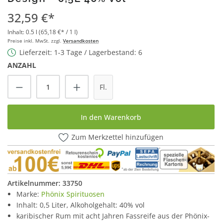
32,59 €*
Inhalt:
0.5 l
(65,18 €* / 1 l)
Preise inkl. MwSt. zzgl.
Versandkosten
Lieferzeit: 1-3 Tage / Lagerbestand: 6
ANZAHL
Produkt Anzahl: Gib den gewünschten Wert
Fl.
In den Warenkorb
Zum Merkzettel hinzufügen
Artikelnummer:
33750
Marke:
Phönix Spirituosen
Inhalt: 0,5 Liter, Alkoholgehalt: 40% vol
karibischer Rum mit acht Jahren Fassreife aus der Phönix-