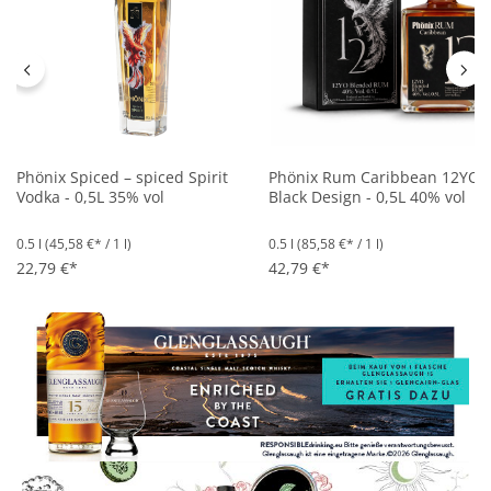
Phönix Spiced – spiced Spirit
Phönix Rum Caribbean 12YO
Vodka - 0,5L 35% vol
Black Design - 0,5L 40% vol
0.5 l
(45,58 €* / 1 l)
0.5 l
(85,58 €* / 1 l)
22,79 €*
42,79 €*