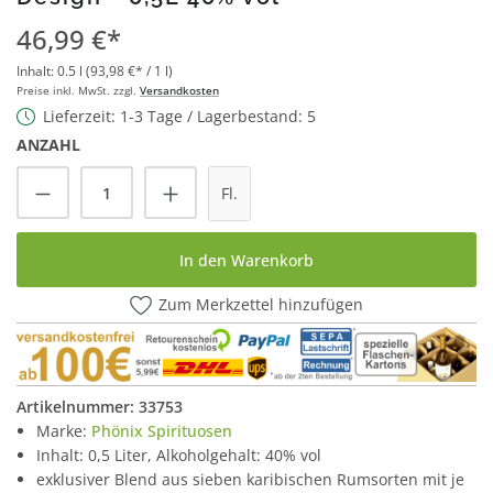
46,99 €*
Inhalt:
0.5 l
(93,98 €* / 1 l)
Preise inkl. MwSt. zzgl.
Versandkosten
Lieferzeit: 1-3 Tage / Lagerbestand: 5
ANZAHL
Produkt Anzahl: Gib den gewünschten Wert
Fl.
In den Warenkorb
Zum Merkzettel hinzufügen
Artikelnummer:
33753
Marke:
Phönix Spirituosen
Inhalt: 0,5 Liter, Alkoholgehalt: 40% vol
exklusiver Blend aus sieben karibischen Rumsorten mit je