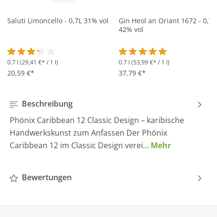
Saluti Limoncello - 0,7L 31% vol
Gin Heol an Oriant 1672 - 0,7L
42% vol
0.7 l
(29,41 €* / 1 l)
0.7 l
(53,99 €* / 1 l)
Durchschnittliche Bewertung von 3.2 von 5 Sternen
Durchschnittliche Bewertung 
20,59 €*
37,79 €*
Beschreibung
Phönix Caribbean 12 Classic Design – karibische
Handwerkskunst zum Anfassen Der Phönix
Caribbean 12 im Classic Design verei…
Mehr
Bewertungen