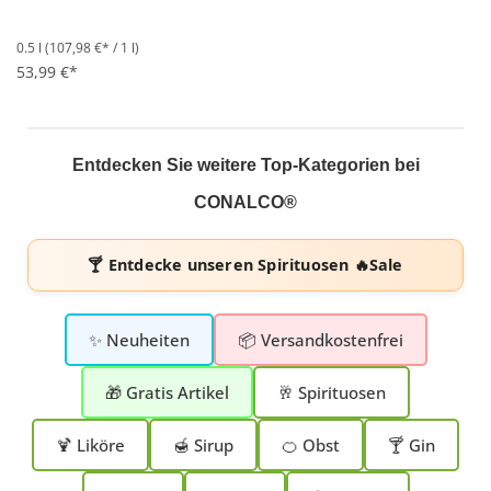
0.5 l
(107,98 €* / 1 l)
53,99 €*
Entdecken Sie weitere Top-Kategorien bei
CONALCO®
🍸 Entdecke unseren
Spirituosen 🔥Sale
✨ Neuheiten
📦 Versandkostenfrei
🎁 Gratis Artikel
🥂 Spirituosen
🍹 Liköre
🍯 Sirup
🍊 Obst
🍸 Gin