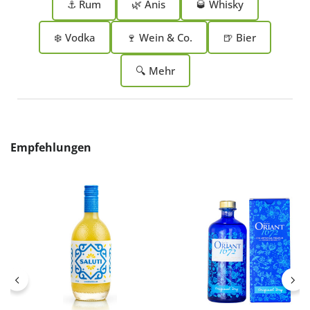
⚓ Rum
🌿 Anis
🥃 Whisky
❄️ Vodka
🍷 Wein & Co.
🍺 Bier
🔍 Mehr
Produktgalerie überspringen
Empfehlungen