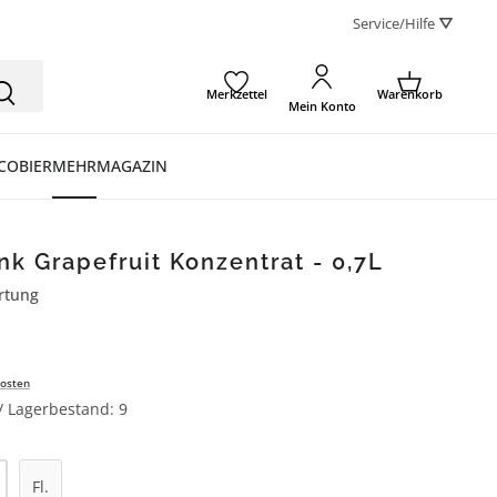
Service/Hilfe ⛛
Merkzettel
Warenkorb
Mein Konto
CO
BIER
MEHR
MAGAZIN
nk Grapefruit Konzentrat - 0,7L
rtung
ertung von 5 von 5 Sternen
osten
 / Lagerbestand: 9
l: Gib den gewünschten Wert ein oder be
Fl.