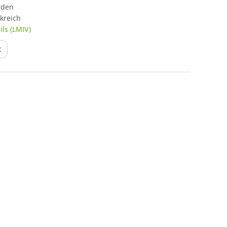
rden
kreich
ls (LMIV)
t