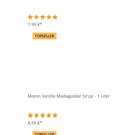
Durchschnittliche Bewertung von 4.9 von 5 Sternen
7,99 €*
TOPSELLER
Monin Vanille Madagaskar Sirup - 1 Liter
Durchschnittliche Bewertung von 4.9 von 5 Sternen
8,59 €*
TOPSELLER