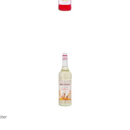
In den Korb
In den Korb
iter