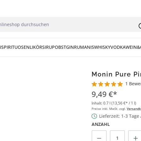
U
SPIRITUOSEN
LIKÖR
SIRUP
OBST
GIN
RUM
ANIS
WHISKY
VODKA
WEIN&
Monin Pure Pi
1 Bewe
Durchschnittliche Bew
9,49 €*
Inhalt:
0.7 l
(13,56 €* / 1 l)
Preise inkl. MwSt. zzgl.
Versandk
Lieferzeit: 1-3 Tage
ANZAHL
Produkt Anzah