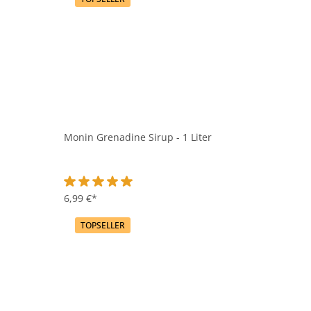
Monin Grenadine Sirup - 1 Liter
Durchschnittliche Bewertung von 5 von 5 Sternen
6,99 €*
TOPSELLER