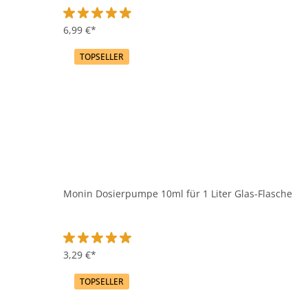
Durchschnittliche Bewertung von 4.9 von 5 Sternen
6,99 €*
TOPSELLER
Monin Dosierpumpe 10ml für 1 Liter Glas-Flasche
Durchschnittliche Bewertung von 5 von 5 Sternen
3,29 €*
TOPSELLER