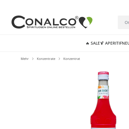
springen
Zur Hauptnavigation springen
🔥 SALE
🍹 APERITIF
NE
Mehr
Konzentrate
Konzentrat
Bildergalerie überspringen