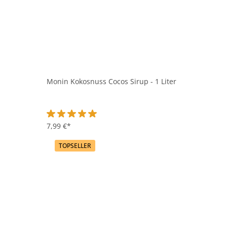
Monin Kokosnuss Cocos Sirup - 1 Liter
Durchschnittliche Bewertung von 5 von 5 Sternen
7,99 €*
TOPSELLER