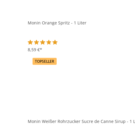
Monin Orange Spritz - 1 Liter
Durchschnittliche Bewertung von 4.9 von 5 Sternen
8,59 €*
TOPSELLER
Monin Weißer Rohrzucker Sucre de Canne Sirup - 1 L