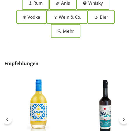
⚓ Rum
🌿 Anis
🥃 Whisky
❄️ Vodka
🍷 Wein & Co.
🍺 Bier
🔍 Mehr
Produktgalerie überspringen
Empfehlungen