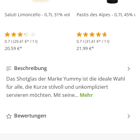
Saluti Limoncello - 0,7L 31% vol
Pastis des Alpes - 0,7L 45% vol
0.7 l
(29,41 €* / 1 l)
0.7 l
(31,41 €* / 1 l)
Durchschnittliche Bewertung von 3.2 von 5 Sternen
Durchschnittliche Bewertung 
20,59 €*
21,99 €*
Beschreibung
Das Shotglas der Marke Yummy ist die ideale Wahl
für alle, die Kurze stilvoll und unkompliziert
servieren möchten. Mit seine…
Mehr
Bewertungen