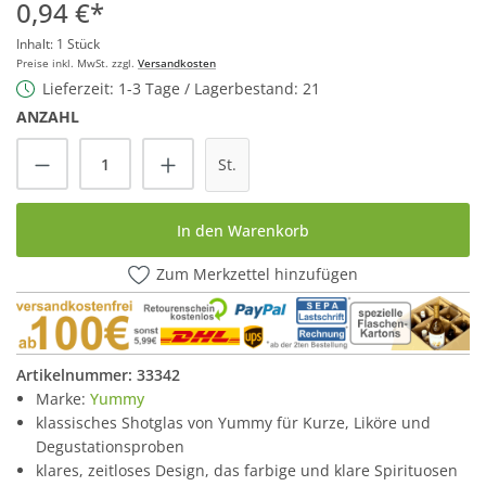
0,94 €*
Inhalt:
1 Stück
Preise inkl. MwSt. zzgl.
Versandkosten
Lieferzeit: 1-3 Tage / Lagerbestand: 21
ANZAHL
Produkt Anzahl: Gib den gewünschten Wert
St.
In den Warenkorb
Zum Merkzettel hinzufügen
Artikelnummer:
33342
Marke:
Yummy
klassisches Shotglas von Yummy für Kurze, Liköre und
Degustationsproben
klares, zeitloses Design, das farbige und klare Spirituosen