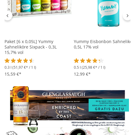
Paket [6 x 0,05L] Yummy
Yummy Eisbonbon Sahnelikör 
Sahneliköre Sixpack - 0,3L
0,5L 17% vol
15,7% vol
0.3 l
(51,97 €* / 1 l)
0.5 l
(25,98 €* / 1 l)
Durchschnittliche Bewertung von 4.5 von 5 Sternen
Durchschnittliche Bewertung 
15,59 €*
12,99 €*