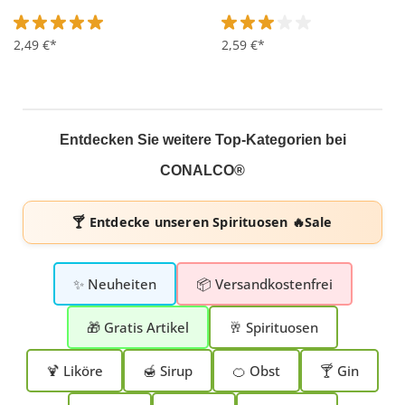
Durchschnittliche Bewertung von 5 von 5 Sternen
2,49 €*
Durchschnittliche Bewertung 
2,59 €*
Entdecken Sie weitere Top-Kategorien bei
CONALCO®
🍸 Entdecke unseren
Spirituosen 🔥Sale
✨ Neuheiten
📦 Versandkostenfrei
🎁 Gratis Artikel
🥂 Spirituosen
🍹 Liköre
🍯 Sirup
🍊 Obst
🍸 Gin