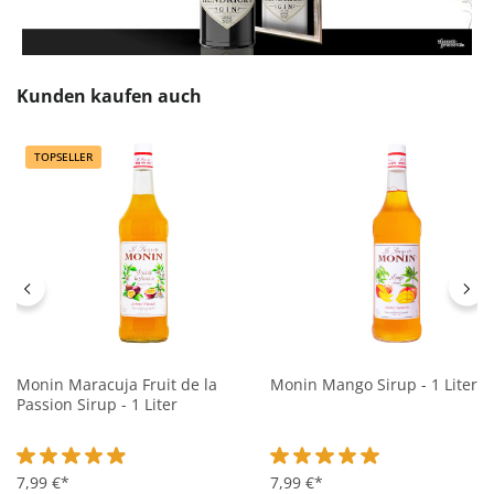
Produktgalerie überspringen
Kunden kaufen auch
TOPSELLER
Monin Maracuja Fruit de la
Monin Mango Sirup - 1 Liter
Passion Sirup - 1 Liter
Durchschnittliche Bewertung von 4.9 von 5 Sternen
7,99 €*
Durchschnittliche Bewertung 
7,99 €*