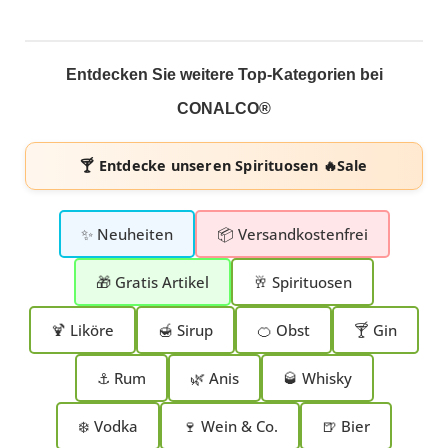
Entdecken Sie weitere Top-Kategorien bei
CONALCO®
🍸 Entdecke unseren
Spirituosen 🔥Sale
✨ Neuheiten
📦 Versandkostenfrei
🎁 Gratis Artikel
🥂 Spirituosen
🍹 Liköre
🍯 Sirup
🍊 Obst
🍸 Gin
⚓ Rum
🌿 Anis
🥃 Whisky
❄️ Vodka
🍷 Wein & Co.
🍺 Bier