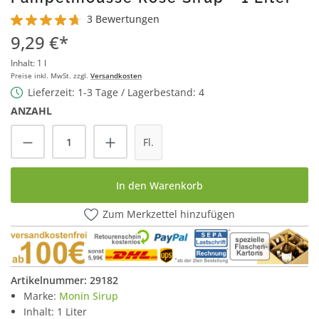
3 Bewertungen
Durchschnittliche Bewertung von 4.6 von 5 Sternen
9,29 €*
Inhalt:
1 l
Preise inkl. MwSt. zzgl.
Versandkosten
Lieferzeit: 1-3 Tage / Lagerbestand: 4
ANZAHL
Produkt Anzahl: Gib den gewünschten Wert
Fl.
In den Warenkorb
Zum Merkzettel hinzufügen
Artikelnummer:
29182
Marke:
Monin Sirup
Inhalt: 1 Liter