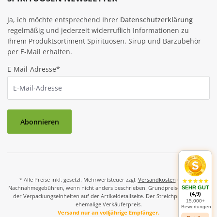
Ja, ich möchte entsprechend Ihrer
Datenschutzerklärung
regelmäßig und jederzeit widerruflich Informationen zu
Ihrem Produktsortiment Spirituosen, Sirup und Barzubehör
per E-Mail erhalten.
E-Mail-Adresse*
Abonnieren
* Alle Preise inkl. gesetzl. Mehrwertsteuer zzgl.
Versandkosten
und ggf.
Nachnahmegebühren, wenn nicht anders beschrieben. Grundpreise und Preise
SEHR GUT
(4,9)
der Verpackungseinheiten auf der Artikeldetailseite. Der Streichpreis ist der
15.000+
ehemalige Verkäuferpreis.
Bewertungen
Versand nur an volljährige Empfänger.