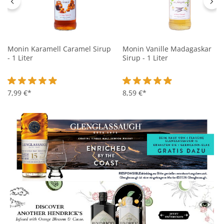
Monin Karamell Caramel Sirup
Monin Vanille Madagaskar
- 1 Liter
Sirup - 1 Liter
Durchschnittliche Bewertung von 4.9 von 5 Sternen
7,99 €*
Durchschnittliche Bewertung 
8,59 €*