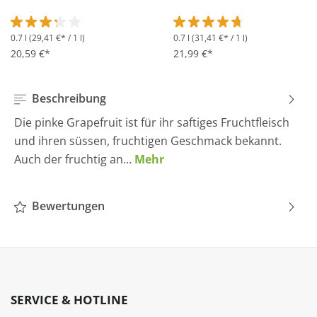
0.7 l
(29,41 €* / 1 l)
0.7 l
(31,41 €* / 1 l)
Durchschnittliche Bewertung von 3.2 von 5 Sternen
Durchschnittliche Bewertung 
20,59 €*
21,99 €*
Beschreibung
Die pinke Grapefruit ist für ihr saftiges Fruchtfleisch
und ihren süssen, fruchtigen Geschmack bekannt.
Auch der fruchtig an…
Mehr
Bewertungen
SERVICE & HOTLINE