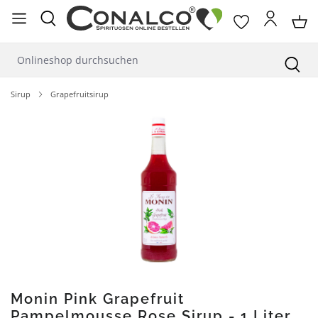
alt springen
Sirup
Grapefruitsirup
Bildergalerie überspringen
Monin Pink Grapefruit
Pampelmousse Rose Sirup - 1 Liter