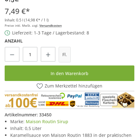
7,49 €*
Inhalt:
0.5 l
(14,98 €* / 1 l)
Preise inkl. MwSt. zzgl.
Versandkosten
Lieferzeit: 1-3 Tage / Lagerbestand: 8
ANZAHL
Produkt Anzahl: Gib den gewünschten Wert
Fl.
In den Warenkorb
Zum Merkzettel hinzufügen
Artikelnummer:
33450
Marke:
Maison Routin Sirup
Inhalt: 0,5 Liter
Karamellsauce von Maison Routin 1883 in der praktischen