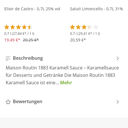
Elixir de Castro - 0,7L 25% vol
Saluti Limoncello - 0,7L 31% vo
0.7 l
(27,84 €* / 1 l)
0.7 l
(29,41 €* / 1 l)
Durchschnittliche Bewertung von 4.5 von 5 Sternen
Durchschnittliche Bewertung 
19,49 €*
20,25 €*
20,59 €*
Beschreibung
Maison Routin 1883 Karamell Sauce – Karamellsauce
für Desserts und Getränke Die Maison Routin 1883
Karamell Sauce ist eine…
Mehr
Bewertungen