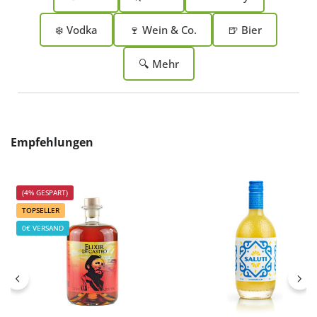
❄️ Vodka
🍷 Wein & Co.
🍺 Bier
🔍 Mehr
Produktgalerie überspringen
Empfehlungen
(4% GESPART)
TOPSELLER
0€ VERSAND