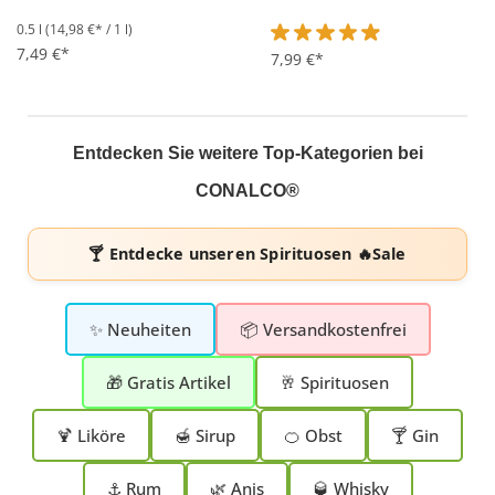
0.5 l
(14,98 €* / 1 l)
7,49 €*
Durchschnittliche Bewertung 
7,99 €*
Entdecken Sie weitere Top-Kategorien bei
CONALCO®
🍸 Entdecke unseren
Spirituosen 🔥Sale
✨ Neuheiten
📦 Versandkostenfrei
🎁 Gratis Artikel
🥂 Spirituosen
🍹 Liköre
🍯 Sirup
🍊 Obst
🍸 Gin
⚓ Rum
🌿 Anis
🥃 Whisky