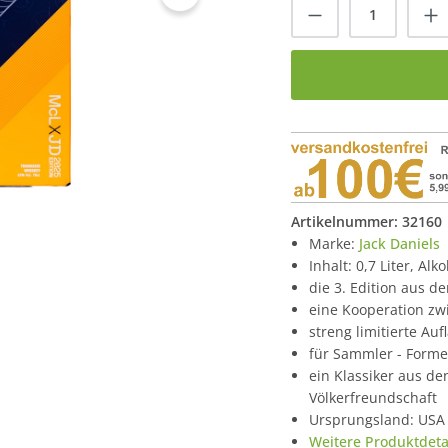
Produkt Anzah
Artikelnummer:
32160
Marke:
Jack Daniels
Inhalt: 0,7 Liter, Alk
die 3. Edition aus d
eine Kooperation zw
streng limitierte Au
für Sammler - Forme
ein Klassiker aus d
Völkerfreundschaft
Ursprungsland: USA
Weitere Produktdetai