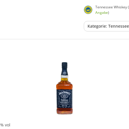
Tennessee Whiskey (
Angabe
)
Kategorie: Tennesse
In den Korb
0% vol