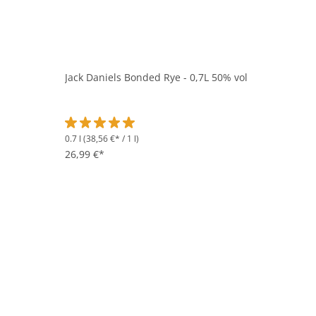
Jack Daniels Bonded Rye - 0,7L 50% vol
0.7 l
(38,56 €* / 1 l)
Durchschnittliche Bewertung von 5 von 5 Sternen
26,99 €*