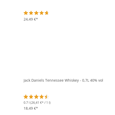
Durchschnittliche Bewertung von 4.6 von 5 Sternen
24,49 €*
Jack Daniels Tennessee Whiskey - 0,7L 40% vol
0.7 l
(26,41 €* / 1 l)
Durchschnittliche Bewertung von 4.6 von 5 Sternen
18,49 €*