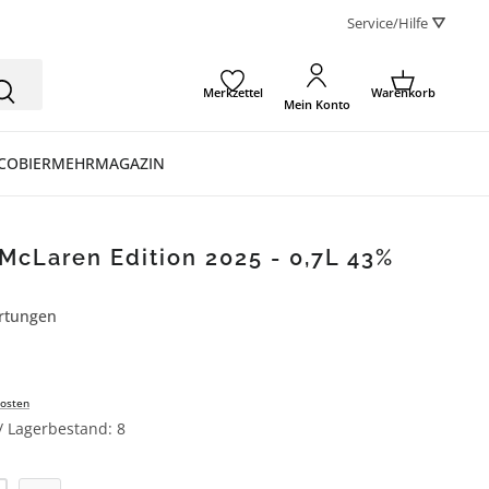
Service/Hilfe ⛛
Merkzettel
Warenkorb
Mein Konto
CO
BIER
MEHR
MAGAZIN
 McLaren Edition 2025 - 0,7L 43%
rtungen
ertung von 4.6 von 5 Sternen
osten
 / Lagerbestand: 8