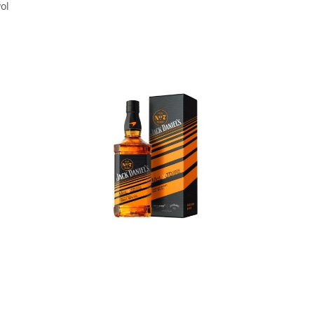
ol
In den Korb