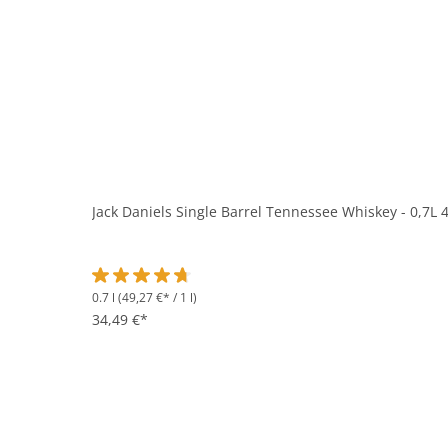
Jack Daniels Single Barrel Tennessee Whiskey - 0,7L 
0.7 l
(49,27 €* / 1 l)
Durchschnittliche Bewertung von 4.8 von 5 Sternen
34,49 €*