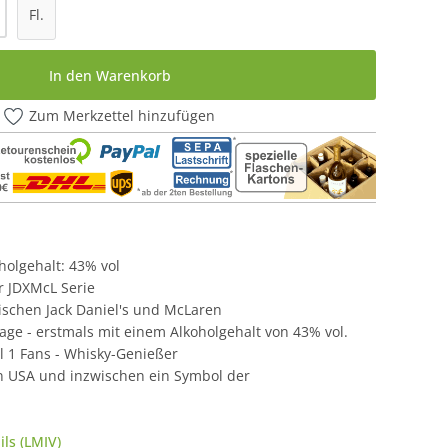
l: Gib den gewünschten Wert ein oder be
Fl.
In den Warenkorb
Zum Merkzettel hinzufügen
oholgehalt: 43% vol
er JDXMcL Serie
ischen Jack Daniel's und McLaren
flage - erstmals mit einem Alkoholgehalt von 43% vol.
l 1 Fans - Whisky-Genießer
en USA und inzwischen ein Symbol der
ls (LMIV)