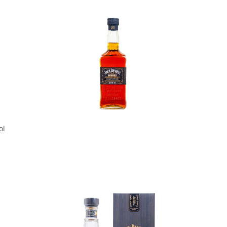
In den Korb
ol