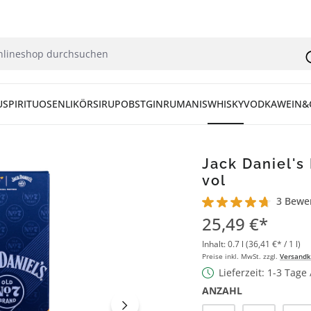
U
SPIRITUOSEN
LIKÖR
SIRUP
OBST
GIN
RUM
ANIS
WHISKY
VODKA
WEIN&
Jack Daniel's
vol
3 Bewe
Durchschnittliche Bew
25,49 €*
Inhalt:
0.7 l
(36,41 €* / 1 l)
Preise inkl. MwSt. zzgl.
Versandk
Lieferzeit: 1-3 Tage
ANZAHL