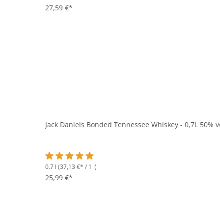
27,59 €*
Jack Daniels Bonded Tennessee Whiskey - 0,7L 50% v
0.7 l
(37,13 €* / 1 l)
Durchschnittliche Bewertung von 4.9 von 5 Sternen
25,99 €*