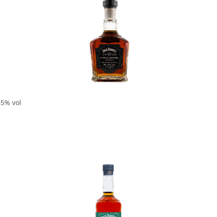
In den Korb
45% vol