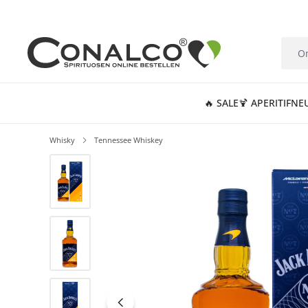
springen
Zur Hauptnavigation springen
🔥 SALE
🍹 APERITIF
NE
Whisky
Tennessee Whiskey
Bildergalerie überspringen