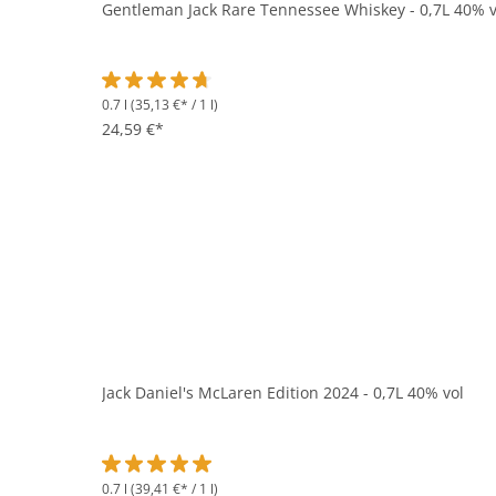
Gentleman Jack Rare Tennessee Whiskey - 0,7L 40% v
0.7 l
(35,13 €* / 1 l)
Durchschnittliche Bewertung von 4.8 von 5 Sternen
24,59 €*
Jack Daniel's McLaren Edition 2024 - 0,7L 40% vol
0.7 l
(39,41 €* / 1 l)
Durchschnittliche Bewertung von 5 von 5 Sternen