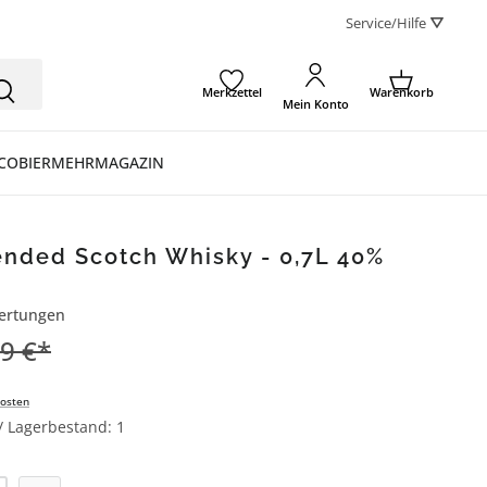
Service/Hilfe ⛛
Merkzettel
Warenkorb
Mein Konto
CO
BIER
MEHR
MAGAZIN
ended Scotch Whisky - 0,7L 40%
ertungen
ertung von 4.7 von 5 Sternen
9 €*
osten
 / Lagerbestand: 1