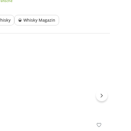
afische
hisky
🥃 Whisky Magazin