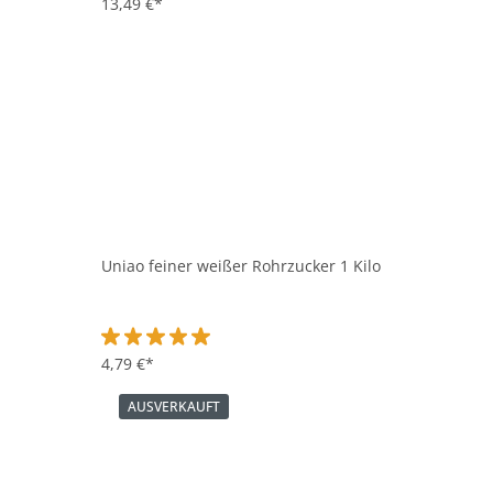
Durchschnittliche Bewertung von 4.3 von 5 Sternen
13,49 €*
Uniao feiner weißer Rohrzucker 1 Kilo
Durchschnittliche Bewertung von 5 von 5 Sternen
4,79 €*
AUSVERKAUFT