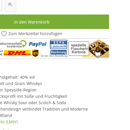
l: Gib den gewünschten Wert ein oder be
Fl.
In den Warenkorb
Zum Merkzettel hinzufügen
oholgehalt: 40% vol
alt und Grain Whiskys
er Speyside-Region
sprofil mit Süße und Fruchtigkeit
wie Whisky Sour oder Scotch & Soda
chendesign verbindet Tradition und Moderne
ttland
ls (LMIV)