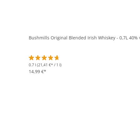
Bushmills Original Blended Irish Whiskey - 0,7L 40% 
0.7 l
(21,41 €* / 1 l)
Durchschnittliche Bewertung von 4.7 von 5 Sternen
14,99 €*