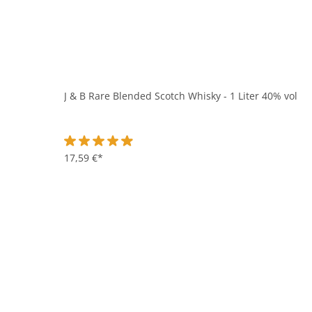
J & B Rare Blended Scotch Whisky - 1 Liter 40% vol
Durchschnittliche Bewertung von 4.9 von 5 Sternen
17,59 €*