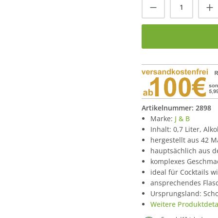
Produkt Anzah
Artikelnummer:
2898
Marke:
J & B
Inhalt: 0,7 Liter, Alk
hergestellt aus 42 M
hauptsächlich aus d
komplexes Geschmack
ideal für Cocktails 
ansprechendes Flas
Ursprungsland: Scho
Weitere Produktdetai