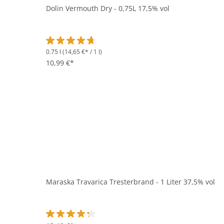
Dolin Vermouth Dry - 0,75L 17,5% vol
0.75 l
(14,65 €* / 1 l)
Durchschnittliche Bewertung von 4.6 von 5 Sternen
10,99 €*
Maraska Travarica Tresterbrand - 1 Liter 37,5% vol