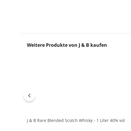
Produktgalerie überspringen
Weitere Produkte von J & B kaufen
J & B Rare Blended Scotch Whisky - 1 Liter 40% vol