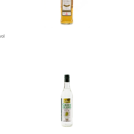
vol
In den Korb