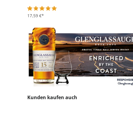
Durchschnittliche Bewertung von 4.9 von 5 Sternen
17,59 €*
Produktgalerie überspringen
Kunden kaufen auch