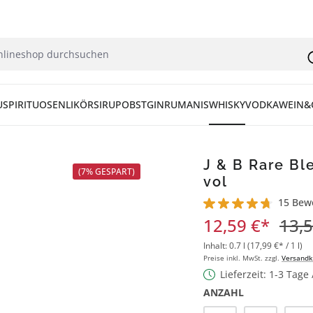
U
SPIRITUOSEN
LIKÖR
SIRUP
OBST
GIN
RUM
ANIS
WHISKY
VODKA
WEIN&
J & B Rare Bl
(7% GESPART)
vol
15 Bew
Durchschnittliche Bew
12,59 €*
13,5
Inhalt:
0.7 l
(17,99 €* / 1 l)
Preise inkl. MwSt. zzgl.
Versandk
Lieferzeit: 1-3 Tage
ANZAHL