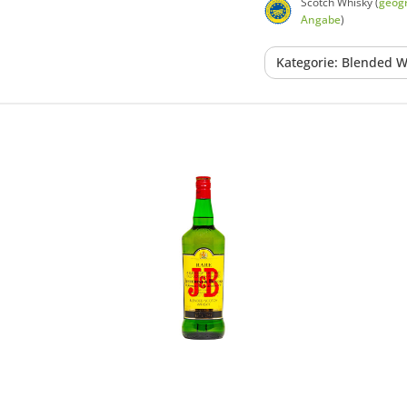
Scotch Whisky (
geogr
Angabe
)
Kategorie: Blended W
In den Korb