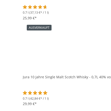
0.7 l
(37,13 €* / 1 l)
Durchschnittliche Bewertung von 4.8 von 5 Sternen
25,99 €*
AUSVERKAUFT
Jura 10 Jahre Single Malt Scotch Whisky - 0,7L 40% vo
0.7 l
(42,84 €* / 1 l)
Durchschnittliche Bewertung von 5 von 5 Sternen
29,99 €*