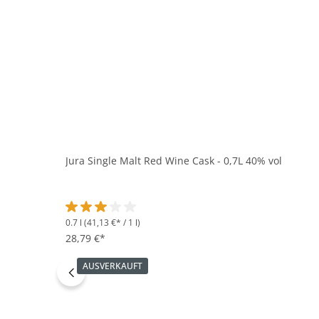
Jura Single Malt Red Wine Cask - 0,7L 40% vol
0.7 l
(41,13 €* / 1 l)
Durchschnittliche Bewertung von 3 von 5 Sternen
28,79 €*
AUSVERKAUFT