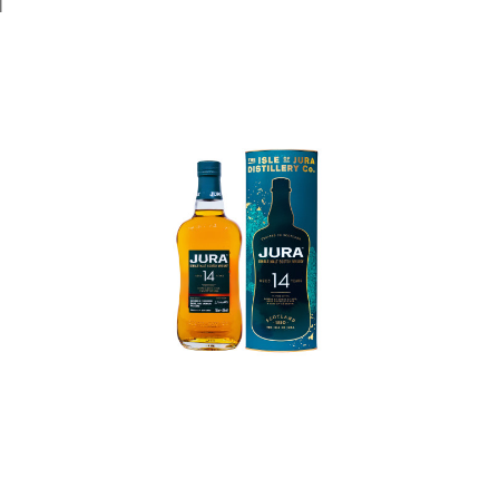
l
In den Korb