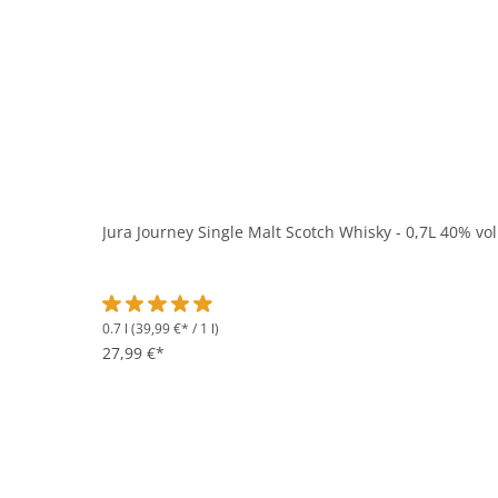
Jura Journey Single Malt Scotch Whisky - 0,7L 40% vol
0.7 l
(39,99 €* / 1 l)
Durchschnittliche Bewertung von 4.9 von 5 Sternen
27,99 €*