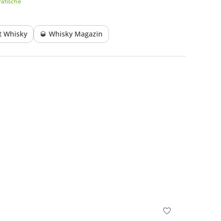
afische
lt Whisky
🥃 Whisky Magazin