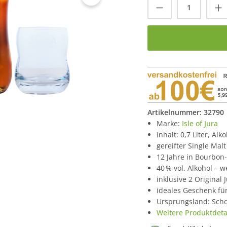
Produkt Anzah
Artikelnummer:
32790
Marke:
Isle of Jura
Inhalt: 0,7 Liter, Alk
gereifter Single Mal
12 Jahre in Bourbon-
40 % vol. Alkohol – 
inklusive 2 Origina
ideales Geschenk für
Ursprungsland: Scho
Weitere Produktdetai