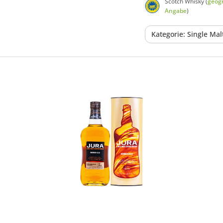
Scotch Whisky (
geogr
Angabe
)
Kategorie: Single Ma
In den Korb