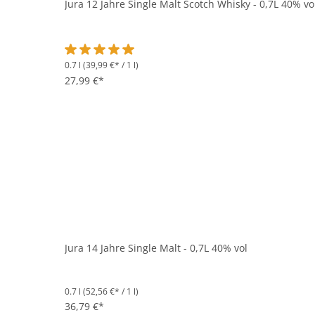
Jura 12 Jahre Single Malt Scotch Whisky - 0,7L 40% vo
0.7 l
(39,99 €* / 1 l)
Durchschnittliche Bewertung von 5 von 5 Sternen
27,99 €*
Jura 14 Jahre Single Malt - 0,7L 40% vol
0.7 l
(52,56 €* / 1 l)
36,79 €*