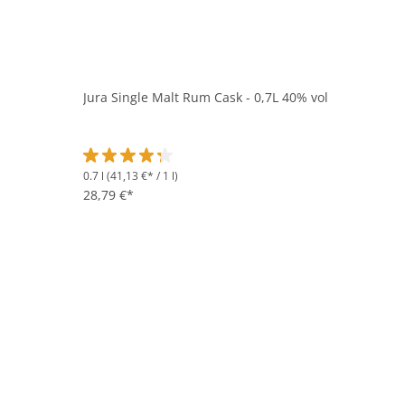
Jura Single Malt Rum Cask - 0,7L 40% vol
0.7 l
(41,13 €* / 1 l)
Durchschnittliche Bewertung von 4.3 von 5 Sternen
28,79 €*