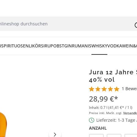
U
SPIRITUOSEN
LIKÖR
SIRUP
OBST
GIN
RUM
ANIS
WHISKY
VODKA
WEIN&
Jura 12 Jahre 
40% vol
1 Bewe
Durchschnittliche Bew
28,99 €*
Inhalt:
0.7 l
(41,41 €* / 1 l)
Preise inkl. MwSt. zzgl.
Versandk
Lieferzeit: 1-3 Tage
ANZAHL