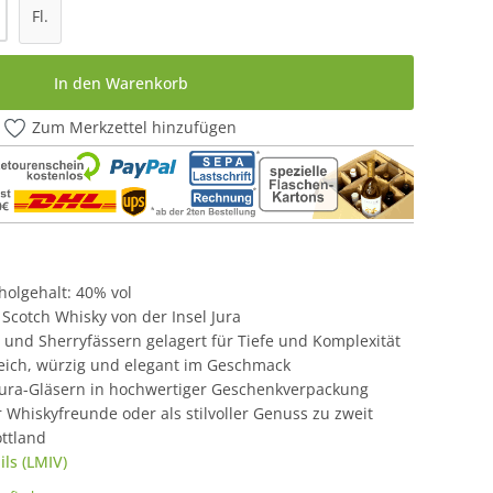
l: Gib den gewünschten Wert ein oder be
Fl.
In den Warenkorb
Zum Merkzettel hinzufügen
oholgehalt: 40% vol
t Scotch Whisky von der Insel Jura
 und Sherryfässern gelagert für Tiefe und Komplexität
weich, würzig und elegant im Geschmack
l Jura-Gläsern in hochwertiger Geschenkverpackung
 Whiskyfreunde oder als stilvoller Genuss zu zweit
ttland
ls (LMIV)