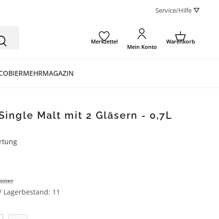
Service/Hilfe ⛛
Merkzettel
Warenkorb
Mein Konto
CO
BIER
MEHR
MAGAZIN
Single Malt mit 2 Gläsern - 0,7L
rtung
ertung von 5 von 5 Sternen
osten
 / Lagerbestand: 11