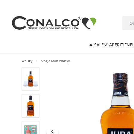
springen
Zur Hauptnavigation springen
🔥 SALE
🍹 APERITIF
NE
Whisky
Single Malt Whisky
Bildergalerie überspringen