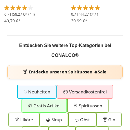
0.7 l
(58,27 €* / 1 l)
0.7 l
(44,27 €* / 1 l)
Durchschnittliche Bewertung von 4 von 5 Sternen
Durchschnittliche Bewertung 
40,79 €*
30,99 €*
Entdecken Sie weitere Top-Kategorien bei
CONALCO®
🍸 Entdecke unseren
Spirituosen 🔥Sale
✨ Neuheiten
📦 Versandkostenfrei
🎁 Gratis Artikel
🥂 Spirituosen
🍹 Liköre
🍯 Sirup
🍊 Obst
🍸 Gin