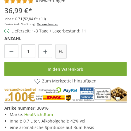
4 Bewertungen
Durchschnittliche Bewertung von 5 von 5 Sternen
36,99 €*
Inhalt:
0.7 l
(52,84 €* / 1 l)
Preise inkl. MwSt. zzgl.
Versandkosten
Lieferzeit: 1-3 Tage / Lagerbestand: 11
ANZAHL
Produkt Anzahl: Gib den gewünschten Wert
Fl.
In den Warenkorb
Zum Merkzettel hinzufügen
Artikelnummer:
30916
Marke:
HeulNichtRum
Inhalt: 0,7 Liter, Alkoholgehalt: 42% vol
eine aromatische Spirituose auf Rum-Basis