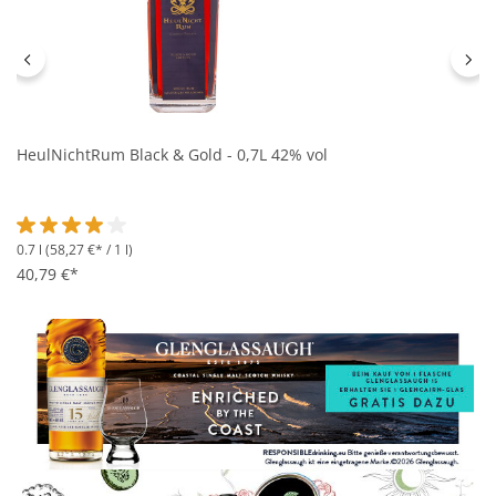
HeulNichtRum Black & Gold - 0,7L 42% vol
0.7 l
(58,27 €* / 1 l)
Durchschnittliche Bewertung von 4 von 5 Sternen
40,79 €*