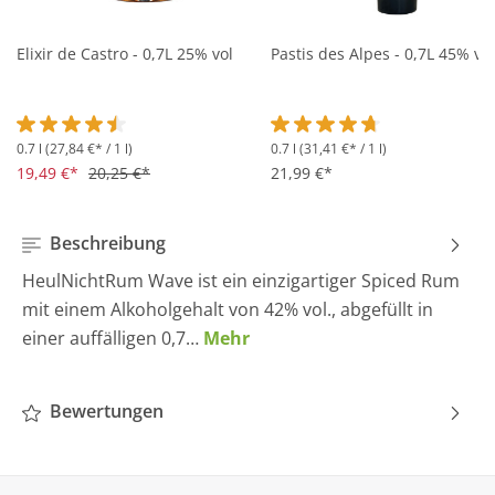
Elixir de Castro - 0,7L 25% vol
Pastis des Alpes - 0,7L 45% vol
0.7 l
(27,84 €* / 1 l)
0.7 l
(31,41 €* / 1 l)
Durchschnittliche Bewertung von 4.5 von 5 Sternen
Durchschnittliche Bewertung 
19,49 €*
20,25 €*
21,99 €*
Beschreibung
HeulNichtRum Wave ist ein einzigartiger Spiced Rum
mit einem Alkoholgehalt von 42% vol., abgefüllt in
einer auffälligen 0,7…
Mehr
Bewertungen