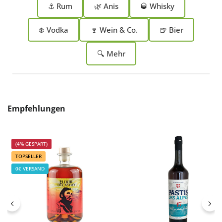
⚓ Rum
🌿 Anis
🥃 Whisky
❄️ Vodka
🍷 Wein & Co.
🍺 Bier
🔍 Mehr
Produktgalerie überspringen
Empfehlungen
(4% GESPART)
TOPSELLER
0€ VERSAND