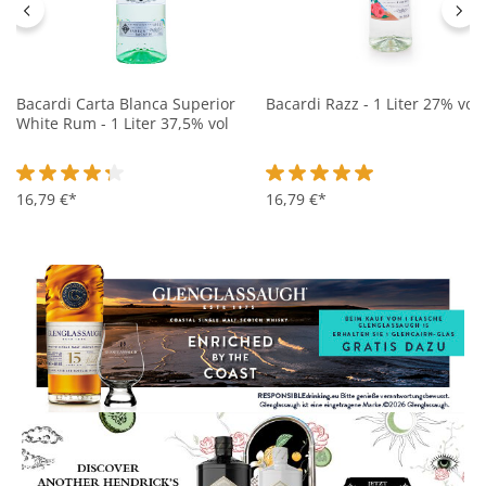
Bacardi Carta Blanca Superior
Bacardi Razz - 1 Liter 27% vol
White Rum - 1 Liter 37,5% vol
Durchschnittliche Bewertung von 4.3 von 5 Sternen
16,79 €*
Durchschnittliche Bewertung 
16,79 €*