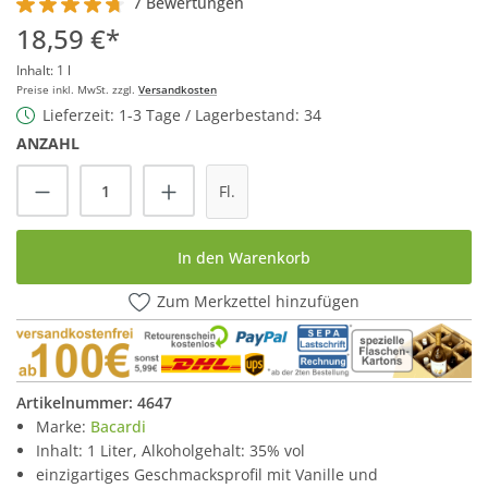
7 Bewertungen
Durchschnittliche Bewertung von 4.7 von 5 Sternen
18,59 €*
Inhalt:
1 l
Preise inkl. MwSt. zzgl.
Versandkosten
Lieferzeit: 1-3 Tage / Lagerbestand: 34
ANZAHL
Produkt Anzahl: Gib den gewünschten Wert
Fl.
In den Warenkorb
Zum Merkzettel hinzufügen
Artikelnummer:
4647
Marke:
Bacardi
Inhalt: 1 Liter, Alkoholgehalt: 35% vol
einzigartiges Geschmacksprofil mit Vanille und