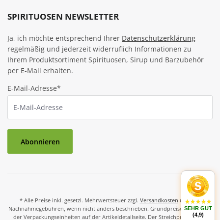
SPIRITUOSEN NEWSLETTER
Ja, ich möchte entsprechend Ihrer
Datenschutzerklärung
regelmäßig und jederzeit widerruflich Informationen zu
Ihrem Produktsortiment Spirituosen, Sirup und Barzubehör
per E-Mail erhalten.
E-Mail-Adresse*
Abonnieren
* Alle Preise inkl. gesetzl. Mehrwertsteuer zzgl.
Versandkosten
und ggf.
Nachnahmegebühren, wenn nicht anders beschrieben. Grundpreise und Preise
SEHR GUT
(4,9)
der Verpackungseinheiten auf der Artikeldetailseite. Der Streichpreis ist der