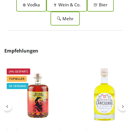
❄️ Vodka
🍷 Wein & Co.
🍺 Bier
🔍 Mehr
Produktgalerie überspringen
Empfehlungen
(4% GESPART)
TOPSELLER
0€ VERSAND