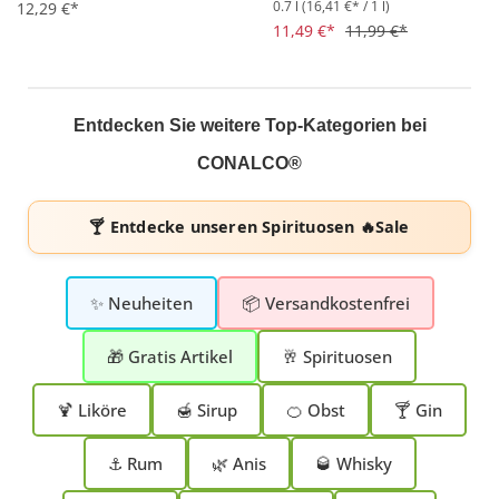
0.7 l
(16,41 €* / 1 l)
Durchschnittliche Bewertung von 4.7 von 5 Sternen
12,29 €*
Durchschnittliche Bewertung 
11,49 €*
11,99 €*
Entdecken Sie weitere Top-Kategorien bei
CONALCO®
🍸 Entdecke unseren
Spirituosen 🔥Sale
✨ Neuheiten
📦 Versandkostenfrei
🎁 Gratis Artikel
🥂 Spirituosen
🍹 Liköre
🍯 Sirup
🍊 Obst
🍸 Gin
⚓ Rum
🌿 Anis
🥃 Whisky