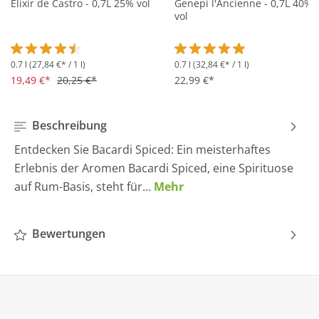
Elixir de Castro - 0,7L 25% vol
Genepi l'Ancienne - 0,7L 40%
vol
0.7 l
(27,84 €* / 1 l)
0.7 l
(32,84 €* / 1 l)
Durchschnittliche Bewertung von 4.5 von 5 Sternen
Durchschnittliche Bewertung 
19,49 €*
20,25 €*
22,99 €*
Beschreibung
Entdecken Sie Bacardi Spiced: Ein meisterhaftes
Erlebnis der Aromen Bacardi Spiced, eine Spirituose
auf Rum-Basis, steht für…
Mehr
Bewertungen