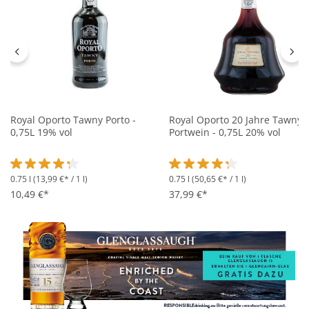
Royal Oporto Tawny Porto -
Royal Oporto 20 Jahre Tawny
0,75L 19% vol
Portwein - 0,75L 20% vol
0.75 l
(13,99 €* / 1 l)
0.75 l
(50,65 €* / 1 l)
Durchschnittliche Bewertung von 4.2 von 5 Sternen
Durchschnittliche Bewertung 
10,49 €*
37,99 €*