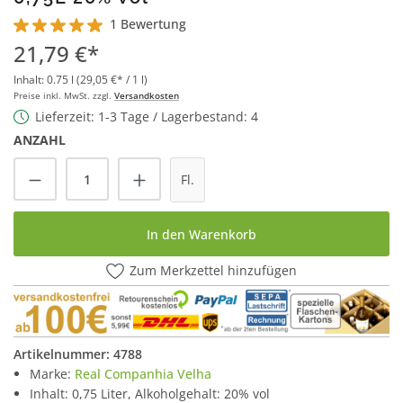
1 Bewertung
Durchschnittliche Bewertung von 5 von 5 Sternen
21,79 €*
Inhalt:
0.75 l
(29,05 €* / 1 l)
Preise inkl. MwSt. zzgl.
Versandkosten
Lieferzeit: 1-3 Tage / Lagerbestand: 4
ANZAHL
Produkt Anzahl: Gib den gewünschten Wert
Fl.
In den Warenkorb
Zum Merkzettel hinzufügen
Artikelnummer:
4788
Marke:
Real Companhia Velha
Inhalt: 0,75 Liter, Alkoholgehalt: 20% vol