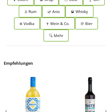
⚓ Rum
🌿 Anis
🥃 Whisky
❄️ Vodka
🍷 Wein & Co.
🍺 Bier
🔍 Mehr
Produktgalerie überspringen
Empfehlungen