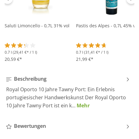
Saluti Limoncello - 0,7L 31% vol
Pastis des Alpes - 0,7L 45% vol
0.7 l
(29,41 €* / 1 l)
0.7 l
(31,41 €* / 1 l)
Durchschnittliche Bewertung von 3.2 von 5 Sternen
Durchschnittliche Bewertung 
20,59 €*
21,99 €*
Beschreibung
Royal Oporto 10 Jahre Tawny Port: Ein Erlebnis
portugiesischer Handwerkskunst Der Royal Oporto
10 Jahre Tawny Port ist ein k…
Mehr
Bewertungen