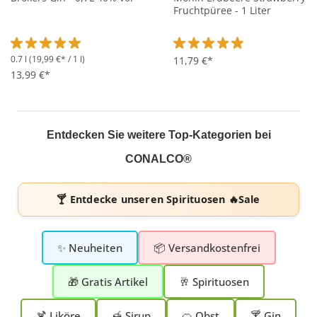
Fruchtpüree - 1 Liter
0.7 l
(19,99 €* / 1 l)
Durchschnittliche Bewertung von 5 von 5 Sternen
Durchschnittliche Bewertung 
11,79 €*
13,99 €*
Entdecken Sie weitere Top-Kategorien bei
CONALCO®
🍸 Entdecke unseren
Spirituosen 🔥Sale
✨ Neuheiten
📦 Versandkostenfrei
🎁 Gratis Artikel
🥂 Spirituosen
🍹 Liköre
🍯 Sirup
🍊 Obst
🍸 Gin