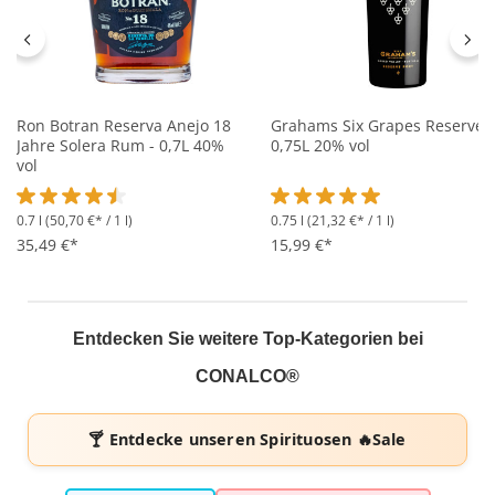
Ron Botran Reserva Anejo 18
Grahams Six Grapes Reserve -
Jahre Solera Rum - 0,7L 40%
0,75L 20% vol
vol
0.7 l
(50,70 €* / 1 l)
0.75 l
(21,32 €* / 1 l)
Durchschnittliche Bewertung von 4.5 von 5 Sternen
Durchschnittliche Bewertung 
35,49 €*
15,99 €*
Entdecken Sie weitere Top-Kategorien bei
CONALCO®
🍸 Entdecke unseren
Spirituosen 🔥Sale