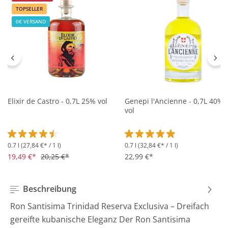
TOPSELLER
0€ VERSAND
Elixir de Castro - 0,7L 25% vol
Genepi l'Ancienne - 0,7L 40%
vol
0.7 l
(27,84 €* / 1 l)
0.7 l
(32,84 €* / 1 l)
Durchschnittliche Bewertung von 4.5 von 5 Sternen
Durchschnittliche Bewertung 
19,49 €*
20,25 €*
22,99 €*
Beschreibung
Ron Santisima Trinidad Reserva Exclusiva – Dreifach
gereifte kubanische Eleganz Der Ron Santisima