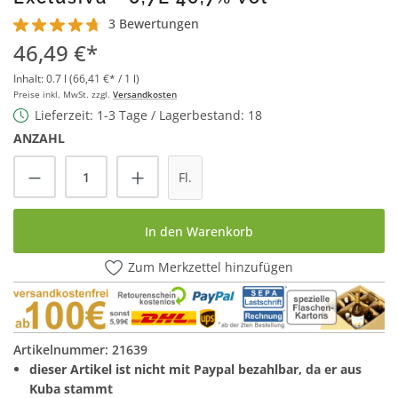
3 Bewertungen
Durchschnittliche Bewertung von 4.6 von 5 Sternen
46,49 €*
Inhalt:
0.7 l
(66,41 €* / 1 l)
Preise inkl. MwSt. zzgl.
Versandkosten
Lieferzeit: 1-3 Tage / Lagerbestand: 18
ANZAHL
Produkt Anzahl: Gib den gewünschten Wert
Fl.
In den Warenkorb
Zum Merkzettel hinzufügen
Artikelnummer:
21639
dieser Artikel ist nicht mit Paypal bezahlbar, da er aus
Kuba stammt