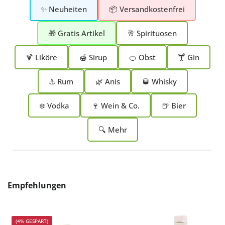
✨ Neuheiten
📦 Versandkostenfrei
🎁 Gratis Artikel
🥂 Spirituosen
🍹 Liköre
🍯 Sirup
🍊 Obst
🍸 Gin
⚓ Rum
🌿 Anis
🥃 Whisky
❄️ Vodka
🍷 Wein & Co.
🍺 Bier
🔍 Mehr
Produktgalerie überspringen
Empfehlungen
(4% GESPART)