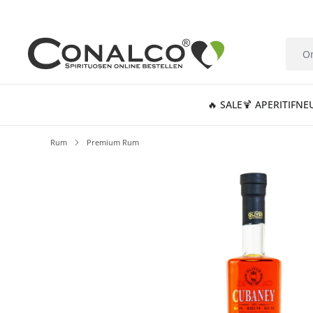
springen
Zur Hauptnavigation springen
🔥 SALE
🍹 APERITIF
NE
Rum
Premium Rum
Bildergalerie überspringen