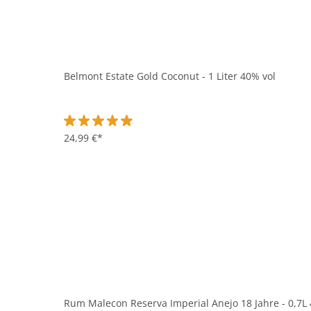
Belmont Estate Gold Coconut - 1 Liter 40% vol
Durchschnittliche Bewertung von 4.8 von 5 Sternen
24,99 €*
Rum Malecon Reserva Imperial Anejo 18 Jahre - 0,7L