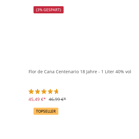
(3% GESPART)
Flor de Cana Centenario 18 Jahre - 1 Liter 40% vol
Durchschnittliche Bewertung von 4.8 von 5 Sternen
45,49 €*
46,99 €*
TOPSELLER