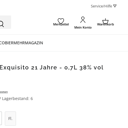
Service/Hilfe ⛛
Merkzettel
Warenkorb
Mein Konto
CO
BIER
MEHR
MAGAZIN
xquisito 21 Jahre - 0,7L 38% vol
osten
 / Lagerbestand: 6
l: Gib den gewünschten Wert ein oder be
Fl.