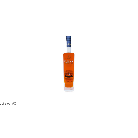
In den Korb
L 38% vol