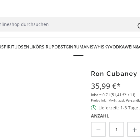
U
SPIRITUOSEN
LIKÖR
SIRUP
OBST
GIN
RUM
ANIS
WHISKY
VODKA
WEIN&
Ron Cubaney E
35,99 €*
Inhalt:
0.7 l
(51,41 €* / 1 l)
Preise inkl. MwSt. zzgl.
Versandk
Lieferzeit: 1-3 Tage
ANZAHL
Produkt Anzah