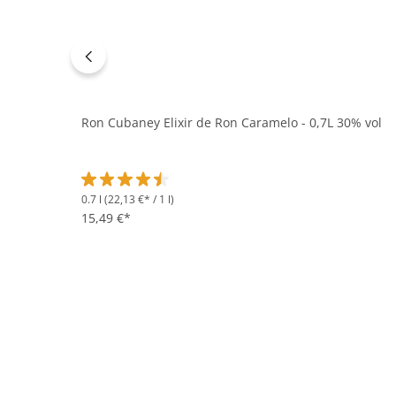
Ron Cubaney Elixir de Ron Caramelo - 0,7L 30% vol
0.7 l
(22,13 €* / 1 l)
Durchschnittliche Bewertung von 4.5 von 5 Sternen
15,49 €*