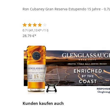
Ron Cubaney Gran Reserva Estupendo 15 Jahre - 0,7
0.7 l
(41,13 €* / 1 l)
Durchschnittliche Bewertung von 4 von 5 Sternen
28,79 €*
Produktgalerie überspringen
Kunden kaufen auch