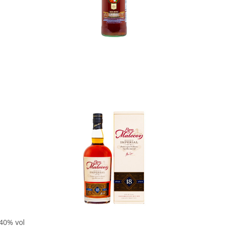
In den Korb
In den Korb
 40% vol