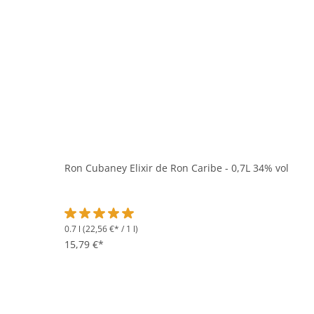
Ron Cubaney Elixir de Ron Caribe - 0,7L 34% vol
0.7 l
(22,56 €* / 1 l)
Durchschnittliche Bewertung von 5 von 5 Sternen
15,79 €*