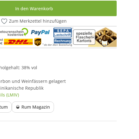
In den Warenkorb
Zum Merkzettel hinzufügen
oholgehalt: 38% vol
urbon und Weinfässern gelagert
inikanische Republik
ls (LMIV)
 Rum
🥃 Rum Magazin