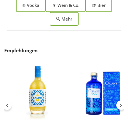
❄️ Vodka
🍷 Wein & Co.
🍺 Bier
🔍 Mehr
Produktgalerie überspringen
Empfehlungen