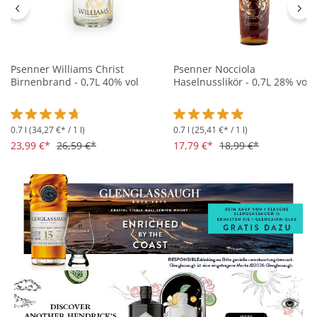
Psenner Williams Christ
Psenner Nocciola
Birnenbrand - 0,7L 40% vol
Haselnusslikör - 0,7L 28% vol
0.7 l
(34,27 €* / 1 l)
0.7 l
(25,41 €* / 1 l)
Durchschnittliche Bewertung von 4.8 von 5 Sternen
Durchschnittliche Bewertung 
23,99 €*
26,59 €*
17,79 €*
18,99 €*