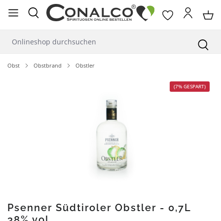
alt springen
Obst
Obstbrand
Obstler
Bildergalerie überspringen
(7% GESPART)
Psenner Südtiroler Obstler - 0,7L
38% vol