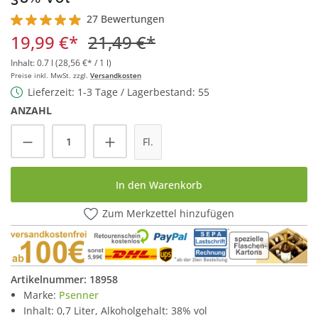
27 Bewertungen
Durchschnittliche Bewertung von 4.9 von 5 Sternen
19,99 €*
21,49 €*
Inhalt:
0.7 l
(28,56 €* / 1 l)
Preise inkl. MwSt. zzgl.
Versandkosten
Lieferzeit: 1-3 Tage / Lagerbestand: 55
ANZAHL
Produkt Anzahl: Gib den gewünschten Wert
Fl.
In den Warenkorb
Zum Merkzettel hinzufügen
Artikelnummer:
18958
Marke:
Psenner
Inhalt: 0,7 Liter, Alkoholgehalt: 38% vol