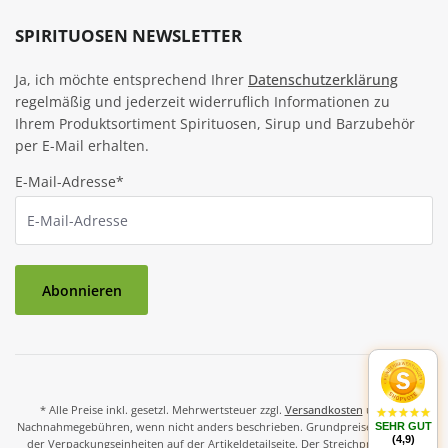
SPIRITUOSEN NEWSLETTER
Ja, ich möchte entsprechend Ihrer
Datenschutzerklärung
regelmäßig und jederzeit widerruflich Informationen zu
Ihrem Produktsortiment Spirituosen, Sirup und Barzubehör
per E-Mail erhalten.
E-Mail-Adresse*
Abonnieren
* Alle Preise inkl. gesetzl. Mehrwertsteuer zzgl.
Versandkosten
und ggf.
Nachnahmegebühren, wenn nicht anders beschrieben. Grundpreise und Preise
SEHR GUT
(4,9)
der Verpackungseinheiten auf der Artikeldetailseite. Der Streichpreis ist der