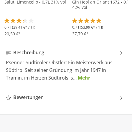
Saluti Limoncello - 0,7L 31% vol
Gin Heol an Oriant 1672 - 0,7L
42% vol
0.7 l
(29,41 €* / 1 l)
0.7 l
(53,99 €* / 1 l)
Durchschnittliche Bewertung von 3.2 von 5 Sternen
Durchschnittliche Bewertung 
20,59 €*
37,79 €*
Beschreibung
Psenner Südtiroler Obstler: Ein Meisterwerk aus
Südtirol Seit seiner Gründung im Jahr 1947 in
Tramin, im Herzen Südtirols, s…
Mehr
Bewertungen