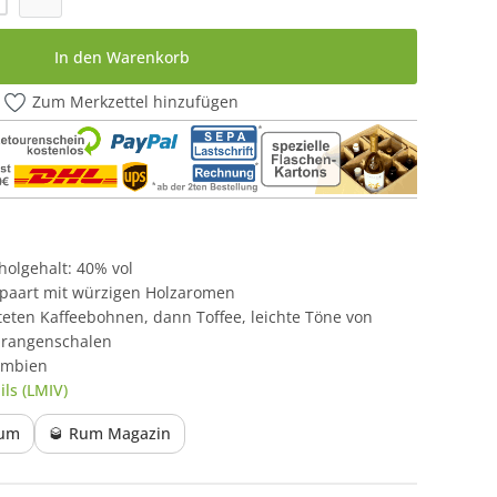
In den Warenkorb
Zum Merkzettel hinzufügen
oholgehalt: 40% vol
paart mit würzigen Holzaromen
teten Kaffeebohnen, dann Toffee, leichte Töne von
Orangenschalen
umbien
ls (LMIV)
Rum
🥃 Rum Magazin