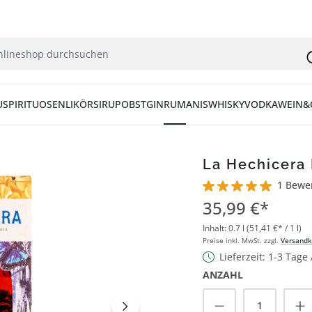
U
SPIRITUOSEN
LIKÖR
SIRUP
OBST
GIN
RUM
ANIS
WHISKY
VODKA
WEIN&
La Hechicera 
1 Bewe
Durchschnittliche Bew
35,99 €*
Inhalt:
0.7 l
(51,41 €* / 1 l)
Preise inkl. MwSt. zzgl.
Versandk
Lieferzeit: 1-3 Tage
ANZAHL
Produkt Anzah