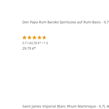
Don Papa Rum Baroko Spirituose auf Rum-Basis - 0,7
0.7 l
(42,56 €* / 1 l)
Durchschnittliche Bewertung von 4.8 von 5 Sternen
29,79 €*
Saint James Imperial Blanc Rhum Martinique - 0,7L 4