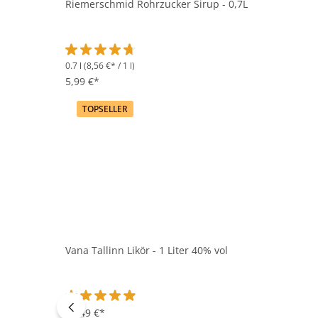
Riemerschmid Rohrzucker Sirup - 0,7L
0.7 l
(8,56 €* / 1 l)
Durchschnittliche Bewertung von 4.7 von 5 Sternen
5,99 €*
TOPSELLER
Vana Tallinn Likör - 1 Liter 40% vol
Durchschnittliche Bewertung von 4.9 von 5 Sternen
15,49 €*