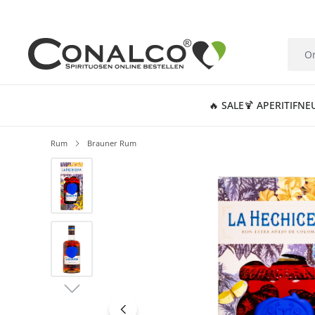
springen
Zur Hauptnavigation springen
🔥 SALE
🍹 APERITIF
NE
Rum
Brauner Rum
Bildergalerie überspringen