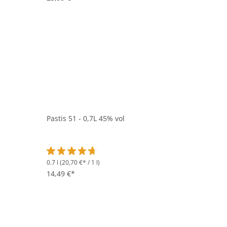
Pastis 51 - 0,7L 45% vol
0.7 l
(20,70 €* / 1 l)
Durchschnittliche Bewertung von 4.8 von 5 Sternen
14,49 €*