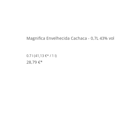
Magnifica Envelhecida Cachaca - 0,7L 43% vol
0.7 l
(41,13 €* / 1 l)
28,79 €*