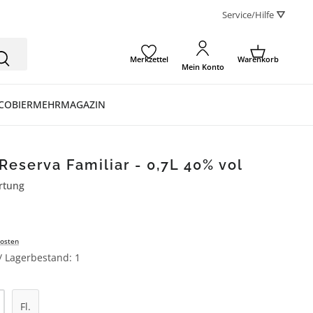
Service/Hilfe ⛛
Merkzettel
Warenkorb
Mein Konto
CO
BIER
MEHR
MAGAZIN
Reserva Familiar - 0,7L 40% vol
rtung
ertung von 5 von 5 Sternen
osten
 / Lagerbestand: 1
l: Gib den gewünschten Wert ein oder be
Fl.