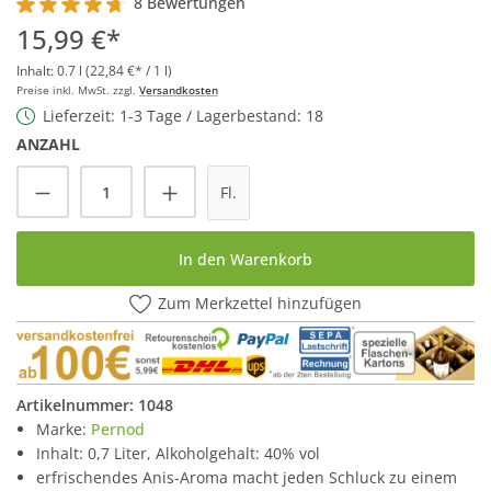
8 Bewertungen
Durchschnittliche Bewertung von 4.7 von 5 Sternen
15,99 €*
Inhalt:
0.7 l
(22,84 €* / 1 l)
Preise inkl. MwSt. zzgl.
Versandkosten
Lieferzeit: 1-3 Tage / Lagerbestand: 18
ANZAHL
Produkt Anzahl: Gib den gewünschten Wert
Fl.
In den Warenkorb
Zum Merkzettel hinzufügen
Artikelnummer:
1048
Marke:
Pernod
Inhalt: 0,7 Liter, Alkoholgehalt: 40% vol
erfrischendes Anis-Aroma macht jeden Schluck zu einem