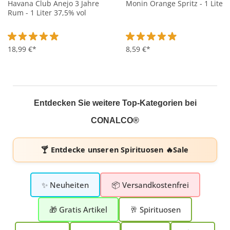
Havana Club Anejo 3 Jahre
Monin Orange Spritz - 1 Liter
Rum - 1 Liter 37,5% vol
Durchschnittliche Bewertung von 4.9 von 5 Sternen
18,99 €*
Durchschnittliche Bewertung 
8,59 €*
Entdecken Sie weitere Top-Kategorien bei
CONALCO®
🍸 Entdecke unseren
Spirituosen 🔥Sale
✨ Neuheiten
📦 Versandkostenfrei
🎁 Gratis Artikel
🥂 Spirituosen