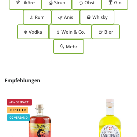
🍹 Liköre
🍯 Sirup
🍊 Obst
🍸 Gin
⚓ Rum
🌿 Anis
🥃 Whisky
❄️ Vodka
🍷 Wein & Co.
🍺 Bier
🔍 Mehr
Produktgalerie überspringen
Empfehlungen
(4% GESPART)
TOPSELLER
0€ VERSAND