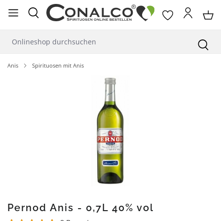
alt springen
Anis
Spirituosen mit Anis
Bildergalerie überspringen
Pernod Anis - 0,7L 40% vol