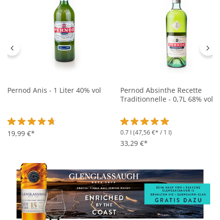
Pernod Anis - 1 Liter 40% vol
Pernod Absinthe Recette
Traditionnelle - 0,7L 68% vol
0.7 l
(47,56 €* / 1 l)
Durchschnittliche Bewertung von 4.8 von 5 Sternen
19,99 €*
Durchschnittliche Bewertung 
33,29 €*