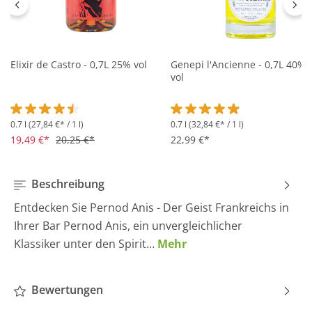
Elixir de Castro - 0,7L 25% vol
Genepi l'Ancienne - 0,7L 40%
vol
0.7 l
(27,84 €* / 1 l)
0.7 l
(32,84 €* / 1 l)
Durchschnittliche Bewertung von 4.5 von 5 Sternen
Durchschnittliche Bewertung 
19,49 €*
20,25 €*
22,99 €*
Beschreibung
Entdecken Sie Pernod Anis - Der Geist Frankreichs in
Ihrer Bar Pernod Anis, ein unvergleichlicher
Klassiker unter den Spirit…
Mehr
Bewertungen