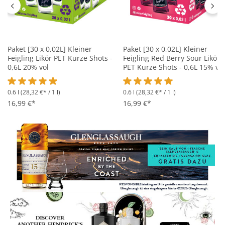
Paket [30 x 0,02L] Kleiner
Paket [30 x 0,02L] Kleiner
Feigling Likör PET Kurze Shots -
Feigling Red Berry Sour Likör
0,6L 20% vol
PET Kurze Shots - 0,6L 15% vol
0.6 l
(28,32 €* / 1 l)
0.6 l
(28,32 €* / 1 l)
Durchschnittliche Bewertung von 5 von 5 Sternen
Durchschnittliche Bewertung 
16,99 €*
16,99 €*