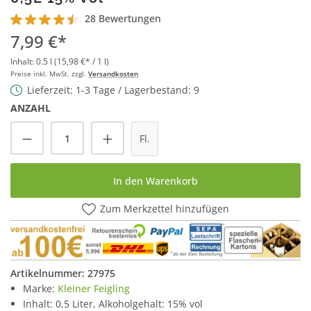
28 Bewertungen
Durchschnittliche Bewertung von 4.5 von 5 Sternen
7,99 €*
Inhalt:
0.5 l
(15,98 €* / 1 l)
Preise inkl. MwSt. zzgl.
Versandkosten
Lieferzeit: 1-3 Tage / Lagerbestand: 9
ANZAHL
Produkt Anzahl: Gib den gewünschten Wert
Fl.
In den Warenkorb
Zum Merkzettel hinzufügen
Artikelnummer:
27975
Marke:
Kleiner Feigling
Inhalt: 0,5 Liter, Alkoholgehalt: 15% vol