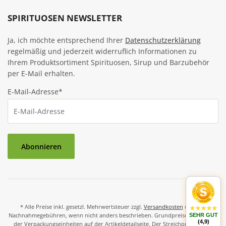
SPIRITUOSEN NEWSLETTER
Ja, ich möchte entsprechend Ihrer
Datenschutzerklärung
regelmäßig und jederzeit widerruflich Informationen zu
Ihrem Produktsortiment Spirituosen, Sirup und Barzubehör
per E-Mail erhalten.
E-Mail-Adresse*
Abonnieren
* Alle Preise inkl. gesetzl. Mehrwertsteuer zzgl.
Versandkosten
und ggf.
Nachnahmegebühren, wenn nicht anders beschrieben. Grundpreise und Preise
SEHR GUT
(4,9)
der Verpackungseinheiten auf der Artikeldetailseite. Der Streichpreis ist der