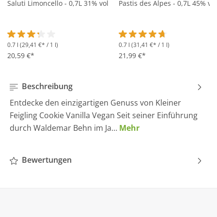
Saluti Limoncello - 0,7L 31% vol
Pastis des Alpes - 0,7L 45% vol
0.7 l
(29,41 €* / 1 l)
0.7 l
(31,41 €* / 1 l)
Durchschnittliche Bewertung von 3.2 von 5 Sternen
Durchschnittliche Bewertung 
20,59 €*
21,99 €*
Beschreibung
Entdecke den einzigartigen Genuss von Kleiner
Feigling Cookie Vanilla Vegan Seit seiner Einführung
durch Waldemar Behn im Ja…
Mehr
Bewertungen