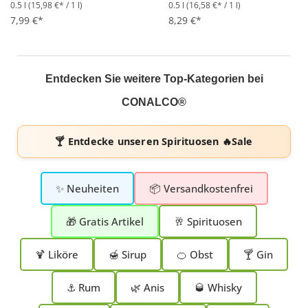
0.5 l
(15,98 €* / 1 l)
0.5 l
(16,58 €* / 1 l)
Durchschnittliche Bewertung von 5 von 5 Sternen
Durchschnittliche Bewertung 
7,99 €*
8,29 €*
Entdecken Sie weitere Top-Kategorien bei
CONALCO®
🍸 Entdecke unseren
Spirituosen 🔥Sale
✨ Neuheiten
📦 Versandkostenfrei
🎁 Gratis Artikel
🥂 Spirituosen
🍹 Liköre
🍯 Sirup
🍊 Obst
🍸 Gin
⚓ Rum
🌿 Anis
🥃 Whisky