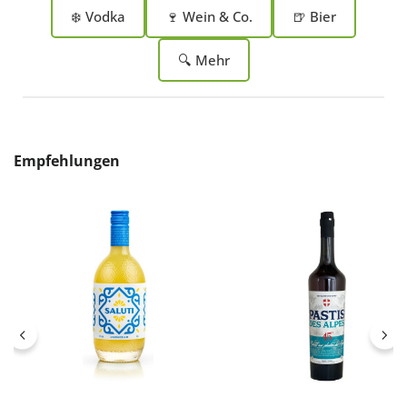
❄️ Vodka
🍷 Wein & Co.
🍺 Bier
🔍 Mehr
Produktgalerie überspringen
Empfehlungen