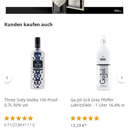
Produktgalerie überspringen
Kunden kaufen auch
Three Sixty Vodka 100 Proof -
Ga-Jol Grå Grey Pfeffer
0,7L 50% vol
Lakritzlikör - 1 Liter 16,4% vol
0.7 l
(27,84 €* / 1 l)
Durchschnittliche Bewertung von 5 von 5 Sternen
Durchschnittliche Bewertung 
13,29 €*