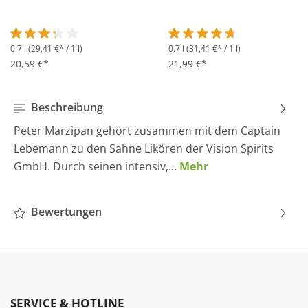
0.7 l
(29,41 €* / 1 l)
0.7 l
(31,41 €* / 1 l)
Durchschnittliche Bewertung von 3.2 von 5 Sternen
Durchschnittliche Bewertung 
20,59 €*
21,99 €*
Beschreibung
Peter Marzipan gehört zusammen mit dem Captain
Lebemann zu den Sahne Likören der Vision Spirits
GmbH. Durch seinen intensiv,…
Mehr
Bewertungen
SERVICE & HOTLINE