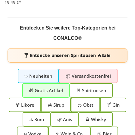
19,49 €*
Entdecken Sie weitere Top-Kategorien bei
CONALCO®
🍸 Entdecke unseren
Spirituosen 🔥Sale
✨ Neuheiten
📦 Versandkostenfrei
🎁 Gratis Artikel
🥂 Spirituosen
🍹 Liköre
🍯 Sirup
🍊 Obst
🍸 Gin
⚓ Rum
🌿 Anis
🥃 Whisky
❄️ Vodka
🍷 Wein & Co.
🍺 Bier