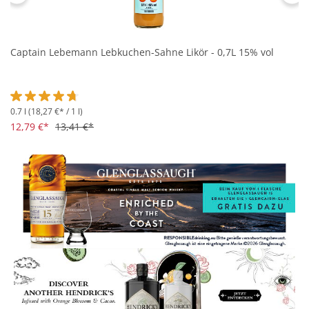
Captain Lebemann Lebkuchen-Sahne Likör - 0,7L 15% vol
0.7 l
(18,27 €* / 1 l)
Durchschnittliche Bewertung von 4.7 von 5 Sternen
12,79 €*
13,41 €*