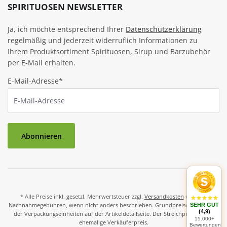
SPIRITUOSEN NEWSLETTER
Ja, ich möchte entsprechend Ihrer
Datenschutzerklärung
regelmäßig und jederzeit widerruflich Informationen zu
Ihrem Produktsortiment Spirituosen, Sirup und Barzubehör
per E-Mail erhalten.
E-Mail-Adresse*
Abonnieren
* Alle Preise inkl. gesetzl. Mehrwertsteuer zzgl.
Versandkosten
und ggf.
Nachnahmegebühren, wenn nicht anders beschrieben. Grundpreise und Preise
SEHR GUT
(4,9)
der Verpackungseinheiten auf der Artikeldetailseite. Der Streichpreis ist der
15.000+
ehemalige Verkäuferpreis.
Bewertungen