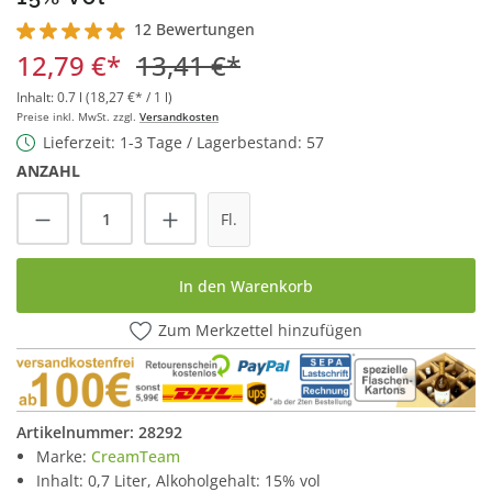
12 Bewertungen
Durchschnittliche Bewertung von 4.9 von 5 Sternen
12,79 €*
13,41 €*
Inhalt:
0.7 l
(18,27 €* / 1 l)
Preise inkl. MwSt. zzgl.
Versandkosten
Lieferzeit: 1-3 Tage / Lagerbestand: 57
ANZAHL
Produkt Anzahl: Gib den gewünschten Wert
Fl.
In den Warenkorb
Zum Merkzettel hinzufügen
Artikelnummer:
28292
Marke:
CreamTeam
Inhalt: 0,7 Liter, Alkoholgehalt: 15% vol