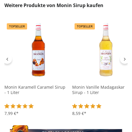
Produktgalerie überspringen
Weitere Produkte von Monin Sirup kaufen
TOPSELLER
TOPSELLER
Monin Karamell Caramel Sirup
Monin Vanille Madagaskar
- 1 Liter
Sirup - 1 Liter
Durchschnittliche Bewertung von 4.9 von 5 Sternen
7,99 €*
Durchschnittliche Bewertung 
8,59 €*