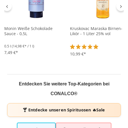
Monin Weiße Schokolade
Kruskovac Maraska Birnen-
Sauce - 0,5L
Likör - 1 Liter 25% vol
0.5 l
(14,98 €* / 1 l)
7,49 €*
Durchschnittliche Bewertung 
10,99 €*
Entdecken Sie weitere Top-Kategorien bei
CONALCO®
🍸 Entdecke unseren
Spirituosen 🔥Sale