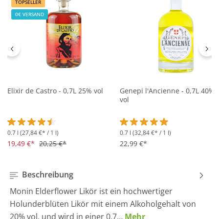
TOPSELLER
0€ VERSAND
Elixir de Castro - 0,7L 25% vol
Genepi l'Ancienne - 0,7L 40%
vol
0.7 l
(27,84 €* / 1 l)
0.7 l
(32,84 €* / 1 l)
Durchschnittliche Bewertung von 4.5 von 5 Sternen
Durchschnittliche Bewertung 
19,49 €*
20,25 €*
22,99 €*
Beschreibung
Monin Elderflower Likör ist ein hochwertiger
Holunderblüten Likör mit einem Alkoholgehalt von
20% vol. und wird in einer 0,7…
Mehr