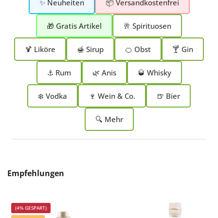
✨ Neuheiten
📦 Versandkostenfrei
🎁 Gratis Artikel
🥂 Spirituosen
🍹 Liköre
🍯 Sirup
🍊 Obst
🍸 Gin
⚓ Rum
🌿 Anis
🥃 Whisky
❄️ Vodka
🍷 Wein & Co.
🍺 Bier
🔍 Mehr
Produktgalerie überspringen
Empfehlungen
(4% GESPART)