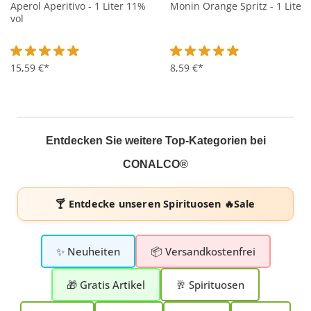
Aperol Aperitivo - 1 Liter 11%
Monin Orange Spritz - 1 Liter
vol
Durchschnittliche Bewertung von 4.9 von 5 Sternen
15,59 €*
Durchschnittliche Bewertung 
8,59 €*
Entdecken Sie weitere Top-Kategorien bei
CONALCO®
🍸 Entdecke unseren
Spirituosen 🔥Sale
✨ Neuheiten
📦 Versandkostenfrei
🎁 Gratis Artikel
🥂 Spirituosen