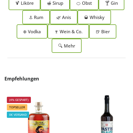
🍹 Liköre
🍯 Sirup
🍊 Obst
🍸 Gin
⚓ Rum
🌿 Anis
🥃 Whisky
❄️ Vodka
🍷 Wein & Co.
🍺 Bier
🔍 Mehr
Produktgalerie überspringen
Empfehlungen
(4% GESPART)
TOPSELLER
0€ VERSAND