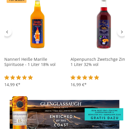
Nannerl Heiße Marille
Alpenpunsch Zwetschge Zimt 
Spirituose - 1 Liter 18% vol
1 Liter 32% vol
Durchschnittliche Bewertung von 4.9 von 5 Sternen
14,99 €*
Durchschnittliche Bewertung 
16,99 €*