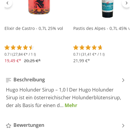
Elixir de Castro - 0,7L 25% vol
Pastis des Alpes - 0,7L 45% vol
0.7 l
(27,84 €* / 1 l)
0.7 l
(31,41 €* / 1 l)
Durchschnittliche Bewertung von 4.5 von 5 Sternen
Durchschnittliche Bewertung 
19,49 €*
20,25 €*
21,99 €*
Beschreibung
Hugo Holunder Sirup – 1,0 l Der Hugo Holunder
Sirup ist ein österreichischer Holunderblütensirup,
der als Basis für einen d…
Mehr
Bewertungen