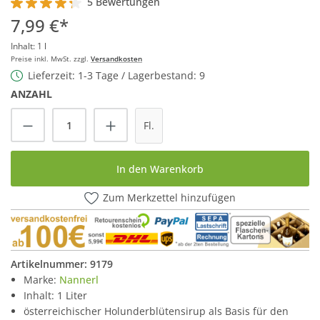
5 Bewertungen
Durchschnittliche Bewertung von 4.2 von 5 Sternen
7,99 €*
Inhalt:
1 l
Preise inkl. MwSt. zzgl.
Versandkosten
Lieferzeit: 1-3 Tage / Lagerbestand: 9
ANZAHL
Produkt Anzahl: Gib den gewünschten Wert
Fl.
In den Warenkorb
Zum Merkzettel hinzufügen
Artikelnummer:
9179
Marke:
Nannerl
Inhalt: 1 Liter
österreichischer Holunderblütensirup als Basis für den