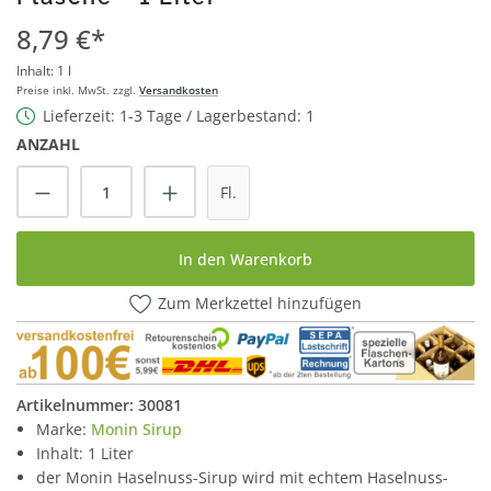
8,79 €*
Inhalt:
1 l
Preise inkl. MwSt. zzgl.
Versandkosten
Lieferzeit: 1-3 Tage / Lagerbestand: 1
ANZAHL
Produkt Anzahl: Gib den gewünschten Wert
Fl.
In den Warenkorb
Zum Merkzettel hinzufügen
Artikelnummer:
30081
Marke:
Monin Sirup
Inhalt: 1 Liter
der Monin Haselnuss-Sirup wird mit echtem Haselnuss-