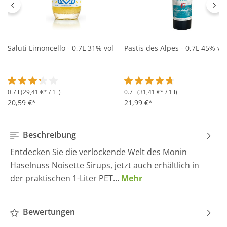
Saluti Limoncello - 0,7L 31% vol
Pastis des Alpes - 0,7L 45% vol
0.7 l
(29,41 €* / 1 l)
0.7 l
(31,41 €* / 1 l)
Durchschnittliche Bewertung von 3.2 von 5 Sternen
Durchschnittliche Bewertung 
20,59 €*
21,99 €*
Beschreibung
Entdecken Sie die verlockende Welt des Monin
Haselnuss Noisette Sirups, jetzt auch erhältlich in
der praktischen 1-Liter PET…
Mehr
Bewertungen