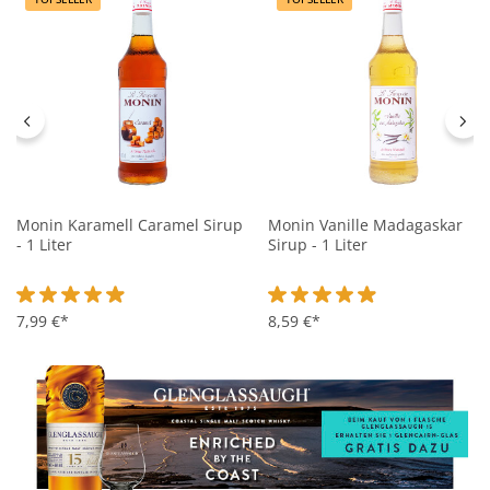
Monin Karamell Caramel Sirup
Monin Vanille Madagaskar
- 1 Liter
Sirup - 1 Liter
Durchschnittliche Bewertung von 4.9 von 5 Sternen
7,99 €*
Durchschnittliche Bewertung 
8,59 €*