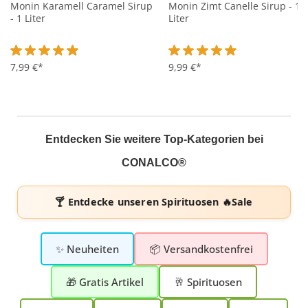
Monin Karamell Caramel Sirup
Monin Zimt Canelle Sirup - 1
- 1 Liter
Liter
Durchschnittliche Bewertung von 4.9 von 5 Sternen
7,99 €*
Durchschnittliche Bewertung 
9,99 €*
Entdecken Sie weitere Top-Kategorien bei
CONALCO®
🍸 Entdecke unseren
Spirituosen 🔥Sale
✨ Neuheiten
📦 Versandkostenfrei
🎁 Gratis Artikel
🥂 Spirituosen