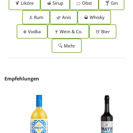
🍹 Liköre
🍯 Sirup
🍊 Obst
🍸 Gin
⚓ Rum
🌿 Anis
🥃 Whisky
❄️ Vodka
🍷 Wein & Co.
🍺 Bier
🔍 Mehr
Produktgalerie überspringen
Empfehlungen