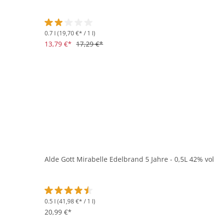
0.7 l
(19,70 €* / 1 l)
Durchschnittliche Bewertung von 2 von 5 Sternen
13,79 €*
17,29 €*
Alde Gott Mirabelle Edelbrand 5 Jahre - 0,5L 42% vol
0.5 l
(41,98 €* / 1 l)
Durchschnittliche Bewertung von 4.5 von 5 Sternen
20,99 €*