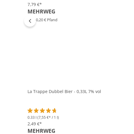
7,79 €*
MEHRWEG
zzgl. 0,20 € Pfand
La Trappe Dubbel Bier - 0,33L 7% vol
0.33 l
(7,55 €* / 1 l)
Durchschnittliche Bewertung von 4.6 von 5 Sternen
2,49 €*
MEHRWEG