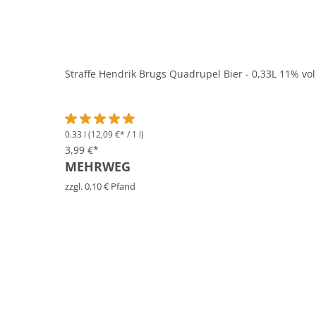
Straffe Hendrik Brugs Quadrupel Bier - 0,33L 11% vol
0.33 l
(12,09 €* / 1 l)
Durchschnittliche Bewertung von 5 von 5 Sternen
3,99 €*
MEHRWEG
zzgl. 0,10 € Pfand