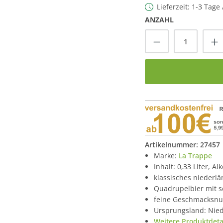
Lieferzeit: 1-3 Tage
ANZAHL
Produkt Anzah
Artikelnummer:
27457
Marke:
La Trappe
Inhalt: 0,33 Liter, A
klassisches niederl
Quadrupelbier mit s
feine Geschmacksnu
Ursprungsland: Nie
Weitere Produktdetai