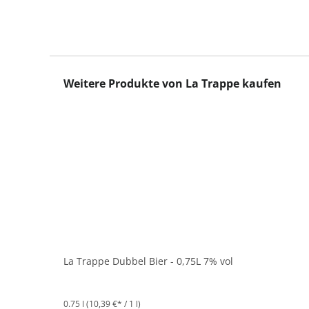
Produktgalerie überspringen
Weitere Produkte von La Trappe kaufen
La Trappe Dubbel Bier - 0,75L 7% vol
0.75 l
(10,39 €* / 1 l)