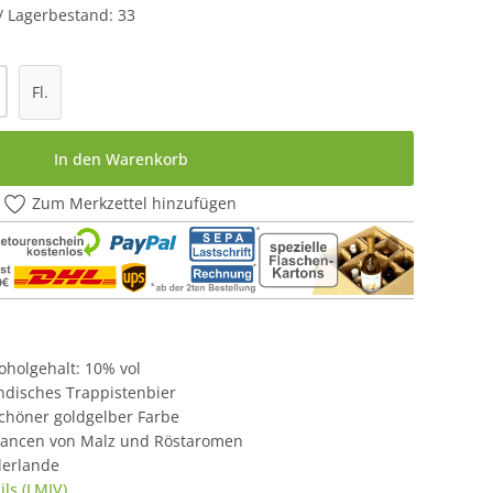
 / Lagerbestand: 33
l: Gib den gewünschten Wert ein oder be
Fl.
In den Warenkorb
Zum Merkzettel hinzufügen
lkoholgehalt: 10% vol
ändisches Trappistenbier
chöner goldgelber Farbe
ancen von Malz und Röstaromen
derlande
ls (LMIV)