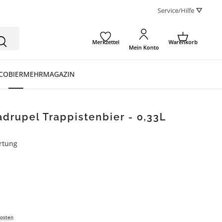
Service/Hilfe ⛛
Merkzettel
Warenkorb
Mein Konto
CO
BIER
MEHR
MAGAZIN
drupel Trappistenbier - 0,33L
rtung
ertung von 5 von 5 Sternen
osten