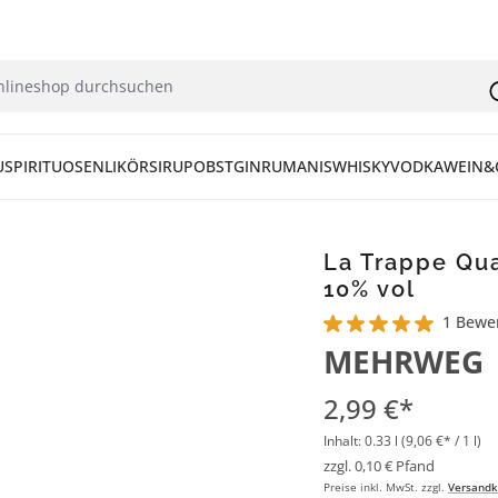
U
SPIRITUOSEN
LIKÖR
SIRUP
OBST
GIN
RUM
ANIS
WHISKY
VODKA
WEIN&
La Trappe Qua
10% vol
1 Bewe
Durchschnittliche Bew
MEHRWEG
2,99 €*
Inhalt:
0.33 l
(9,06 €* / 1 l)
zzgl. 0,10 € Pfand
Preise inkl. MwSt. zzgl.
Versandk