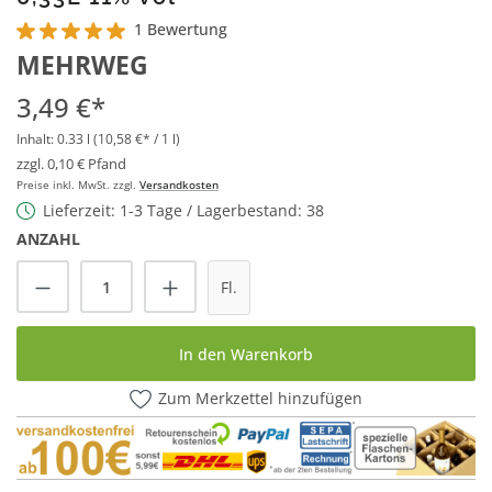
1 Bewertung
Durchschnittliche Bewertung von 5 von 5 Sternen
MEHRWEG
3,49 €*
Inhalt:
0.33 l
(10,58 €* / 1 l)
zzgl. 0,10 € Pfand
Preise inkl. MwSt. zzgl.
Versandkosten
Lieferzeit: 1-3 Tage / Lagerbestand: 38
ANZAHL
Produkt Anzahl: Gib den gewünschten Wert
Fl.
In den Warenkorb
Zum Merkzettel hinzufügen