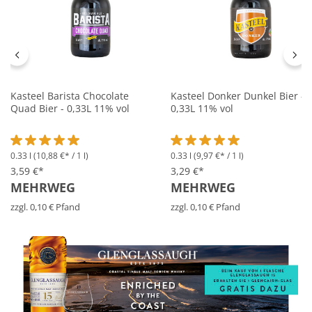
Kasteel Barista Chocolate
Kasteel Donker Dunkel Bier -
Quad Bier - 0,33L 11% vol
0,33L 11% vol
0.33 l
(10,88 €* / 1 l)
0.33 l
(9,97 €* / 1 l)
Durchschnittliche Bewertung von 5 von 5 Sternen
Durchschnittliche Bewertung 
3,59 €*
3,29 €*
MEHRWEG
MEHRWEG
zzgl. 0,10 € Pfand
zzgl. 0,10 € Pfand