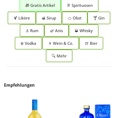
🎁 Gratis Artikel
🥂 Spirituosen
🍹 Liköre
🍯 Sirup
🍊 Obst
🍸 Gin
⚓ Rum
🌿 Anis
🥃 Whisky
❄️ Vodka
🍷 Wein & Co.
🍺 Bier
🔍 Mehr
Produktgalerie überspringen
Empfehlungen