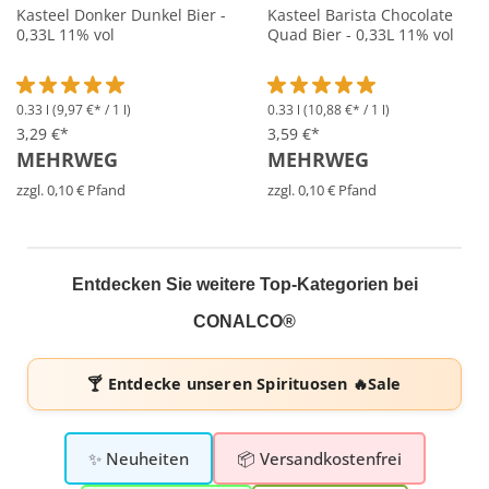
Kasteel Donker Dunkel Bier -
Kasteel Barista Chocolate
0,33L 11% vol
Quad Bier - 0,33L 11% vol
0.33 l
(9,97 €* / 1 l)
0.33 l
(10,88 €* / 1 l)
Durchschnittliche Bewertung von 5 von 5 Sternen
Durchschnittliche Bewertung 
3,29 €*
3,59 €*
MEHRWEG
MEHRWEG
zzgl. 0,10 € Pfand
zzgl. 0,10 € Pfand
Entdecken Sie weitere Top-Kategorien bei
CONALCO®
🍸 Entdecke unseren
Spirituosen 🔥Sale
✨ Neuheiten
📦 Versandkostenfrei