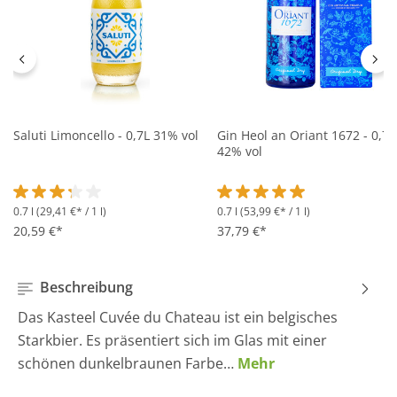
Saluti Limoncello - 0,7L 31% vol
Gin Heol an Oriant 1672 - 0,7L
42% vol
0.7 l
(29,41 €* / 1 l)
0.7 l
(53,99 €* / 1 l)
Durchschnittliche Bewertung von 3.2 von 5 Sternen
Durchschnittliche Bewertung 
20,59 €*
37,79 €*
Beschreibung
Das Kasteel Cuvée du Chateau ist ein belgisches
Starkbier. Es präsentiert sich im Glas mit einer
schönen dunkelbraunen Farbe…
Mehr