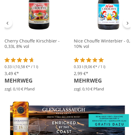
Cherry Chouffe Kirschbier -
Nice Chouffe Winterbier - 0,3
0,33L 8% vol
10% vol
0.33 l
(10,58 €* / 1 l)
0.33 l
(9,06 €* / 1 l)
Durchschnittliche Bewertung von 4.6 von 5 Sternen
Durchschnittliche Bewertung 
3,49 €*
2,99 €*
MEHRWEG
MEHRWEG
zzgl. 0,10 € Pfand
zzgl. 0,10 € Pfand