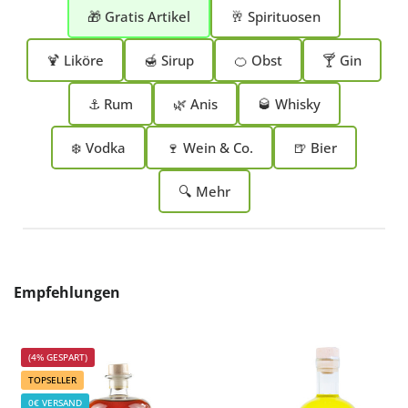
🎁 Gratis Artikel
🥂 Spirituosen
🍹 Liköre
🍯 Sirup
🍊 Obst
🍸 Gin
⚓ Rum
🌿 Anis
🥃 Whisky
❄️ Vodka
🍷 Wein & Co.
🍺 Bier
🔍 Mehr
Produktgalerie überspringen
Empfehlungen
(4% GESPART)
TOPSELLER
0€ VERSAND