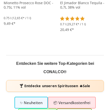
Mionetto Prosecco Rose DOC -
El Jimador Blanco Tequila -
0,75L 11% vol
0,7L 38% vol
0.75 l
(12,65 €* / 1 l)
9,49 €*
0.7 l
(29,27 €* / 1 l)
Durchschnittliche Bewertung 
20,49 €*
Entdecken Sie weitere Top-Kategorien bei
CONALCO®
🍸 Entdecke unseren
Spirituosen 🔥Sale
✨ Neuheiten
📦 Versandkostenfrei