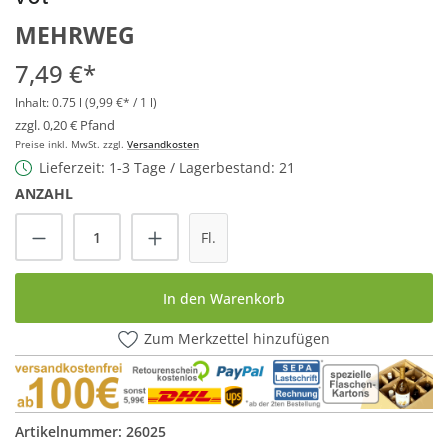
MEHRWEG
7,49 €*
Inhalt:
0.75 l
(9,99 €* / 1 l)
zzgl. 0,20 € Pfand
Preise inkl. MwSt. zzgl.
Versandkosten
Lieferzeit: 1-3 Tage / Lagerbestand: 21
ANZAHL
Produkt Anzahl: Gib den gewünschten Wert
Fl.
In den Warenkorb
Zum Merkzettel hinzufügen
Artikelnummer:
26025