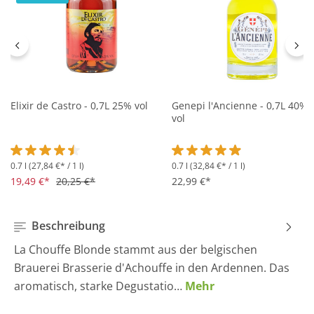
Elixir de Castro - 0,7L 25% vol
Genepi l'Ancienne - 0,7L 40%
vol
0.7 l
(27,84 €* / 1 l)
0.7 l
(32,84 €* / 1 l)
Durchschnittliche Bewertung von 4.5 von 5 Sternen
Durchschnittliche Bewertung 
19,49 €*
20,25 €*
22,99 €*
Beschreibung
La Chouffe Blonde stammt aus der belgischen
Brauerei Brasserie d'Achouffe in den Ardennen. Das
aromatisch, starke Degustatio…
Mehr