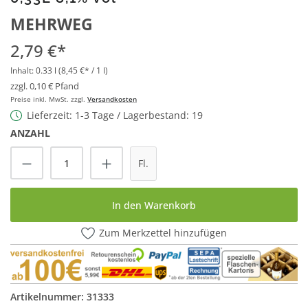
MEHRWEG
2,79 €*
Inhalt:
0.33 l
(8,45 €* / 1 l)
zzgl. 0,10 € Pfand
Preise inkl. MwSt. zzgl.
Versandkosten
Lieferzeit: 1-3 Tage / Lagerbestand: 19
ANZAHL
Produkt Anzahl: Gib den gewünschten Wert
Fl.
In den Warenkorb
Zum Merkzettel hinzufügen
Artikelnummer:
31333