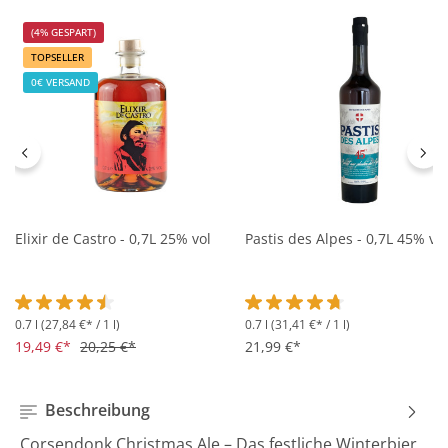
(4% GESPART)
TOPSELLER
0€ VERSAND
Elixir de Castro - 0,7L 25% vol
Pastis des Alpes - 0,7L 45% vol
0.7 l
(27,84 €* / 1 l)
0.7 l
(31,41 €* / 1 l)
Durchschnittliche Bewertung von 4.5 von 5 Sternen
Durchschnittliche Bewertung 
19,49 €*
20,25 €*
21,99 €*
Beschreibung
Corsendonk Christmas Ale – Das festliche Winterbier