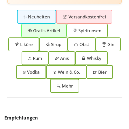
✨ Neuheiten
📦 Versandkostenfrei
🎁 Gratis Artikel
🥂 Spirituosen
🍹 Liköre
🍯 Sirup
🍊 Obst
🍸 Gin
⚓ Rum
🌿 Anis
🥃 Whisky
❄️ Vodka
🍷 Wein & Co.
🍺 Bier
🔍 Mehr
Produktgalerie überspringen
Empfehlungen