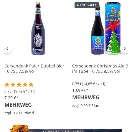
AUSVERKAUFT
Corsendonk Pater Dubbel Bier
Corsendonk Christmas Ale Bie
- 0,75L 7,5% vol
im Tube - 0,75L 8,5% vol
0.75 l
(14,65 €* / 1 l)
10,99 €*
0.75 l
(9,72 €* / 1 l)
Durchschnittliche Bewertung von 5 von 5 Sternen
MEHRWEG
7,29 €*
MEHRWEG
zzgl. 0,20 € Pfand
zzgl. 0,20 € Pfand