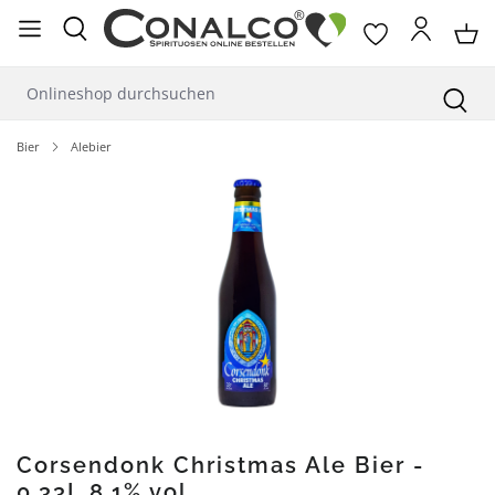
alt springen
Bier
Alebier
Bildergalerie überspringen
Corsendonk Christmas Ale Bier -
0,33L 8,1% vol