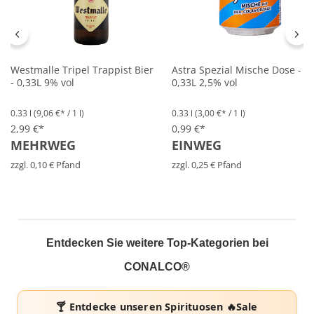
Westmalle Tripel Trappist Bier
Astra Spezial Mische Dose -
- 0,33L 9% vol
0,33L 2,5% vol
0.33 l
(9,06 €* / 1 l)
0.33 l
(3,00 €* / 1 l)
2,99 €*
0,99 €*
MEHRWEG
EINWEG
zzgl. 0,10 € Pfand
zzgl. 0,25 € Pfand
Entdecken Sie weitere Top-Kategorien bei
CONALCO®
🍸 Entdecke unseren
Spirituosen 🔥Sale