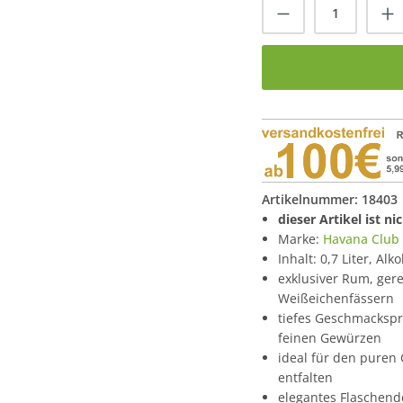
Produkt Anzah
Artikelnummer:
18403
dieser Artikel ist n
Marke:
Havana Club
Inhalt: 0,7 Liter, Alk
exklusiver Rum, gere
Weißeichenfässern
tiefes Geschmackspro
feinen Gewürzen
ideal für den puren
entfalten
elegantes Flaschend