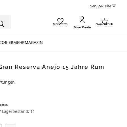
Service/Hilfe ⛛
Merkzettel
Warenkorb
Mein Konto
CO
BIER
MEHR
MAGAZIN
Gran Reserva Anejo 15 Jahre Rum
rtungen
ertung von 4.8 von 5 Sternen
osten
 / Lagerbestand: 11