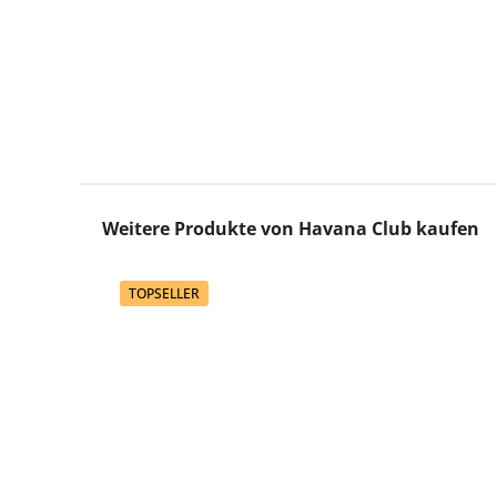
Produktgalerie überspringen
Weitere Produkte von Havana Club kaufen
TOPSELLER