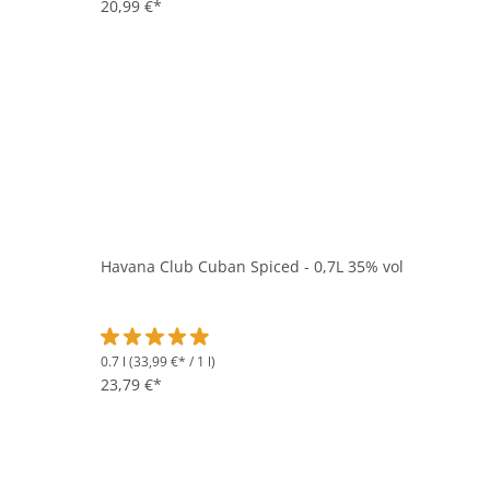
Durchschnittliche Bewertung von 5 von 5 Sternen
20,99 €*
Havana Club Cuban Spiced - 0,7L 35% vol
0.7 l
(33,99 €* / 1 l)
Durchschnittliche Bewertung von 4.8 von 5 Sternen
23,79 €*