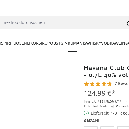
U
SPIRITUOSEN
LIKÖR
SIRUP
OBST
GIN
RUM
ANIS
WHISKY
VODKA
WEIN&
Havana Club 
- 0,7L 40% vol
7 Bewe
Durchschnittliche Bew
124,99 €*
Inhalt:
0.7 l
(178,56 €* / 1 l)
Preise inkl. MwSt. zzgl.
Versandk
Lieferzeit: 1-3 Tage
ANZAHL