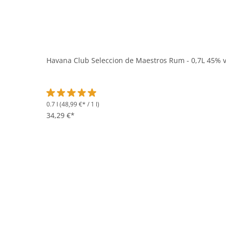
Havana Club Seleccion de Maestros Rum - 0,7L 45% v
0.7 l
(48,99 €* / 1 l)
Durchschnittliche Bewertung von 4.9 von 5 Sternen
34,29 €*