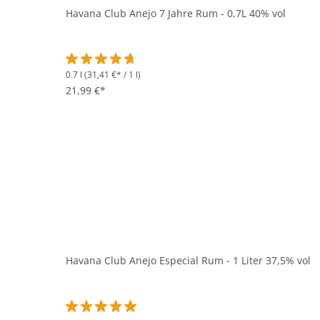
Havana Club Anejo 7 Jahre Rum - 0,7L 40% vol
0.7 l
(31,41 €* / 1 l)
Durchschnittliche Bewertung von 4.8 von 5 Sternen
21,99 €*
Havana Club Anejo Especial Rum - 1 Liter 37,5% vol