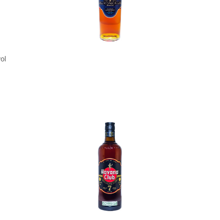
In den Korb
ol
In den Korb