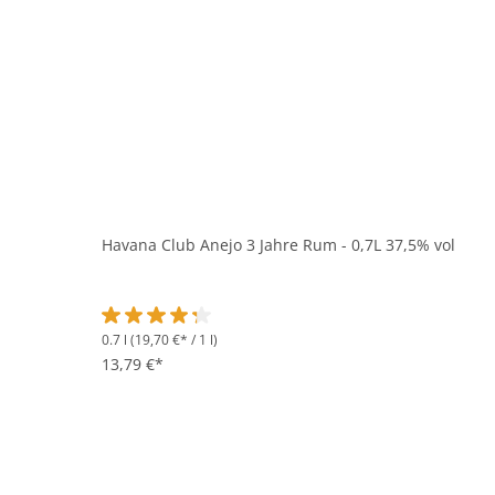
Havana Club Anejo 3 Jahre Rum - 0,7L 37,5% vol
0.7 l
(19,70 €* / 1 l)
Durchschnittliche Bewertung von 4.2 von 5 Sternen
13,79 €*