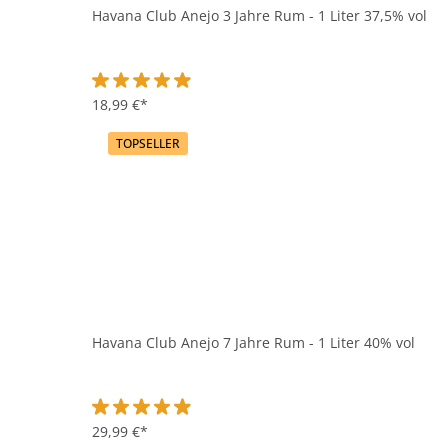
Havana Club Anejo 3 Jahre Rum - 1 Liter 37,5% vol
Durchschnittliche Bewertung von 4.9 von 5 Sternen
18,99 €*
TOPSELLER
Havana Club Anejo 7 Jahre Rum - 1 Liter 40% vol
Durchschnittliche Bewertung von 4.8 von 5 Sternen
29,99 €*