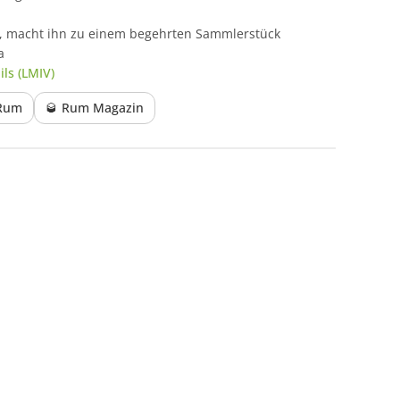
on, macht ihn zu einem begehrten Sammlerstück
a
ls (LMIV)
 Rum
🥃 Rum Magazin