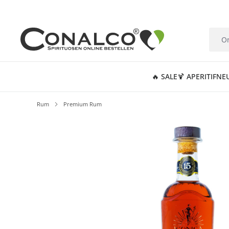
springen
Zur Hauptnavigation springen
🔥 SALE
🍹 APERITIF
NE
Rum
Premium Rum
Bildergalerie überspringen