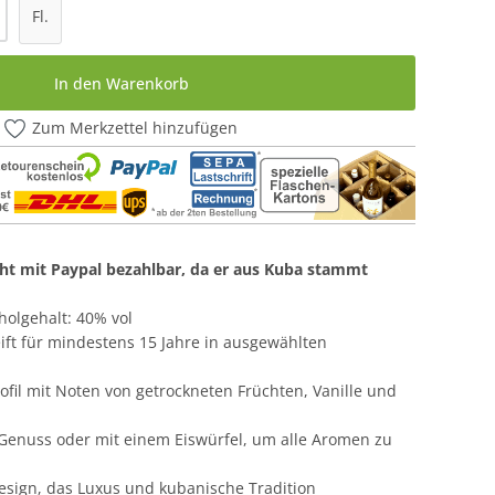
l: Gib den gewünschten Wert ein oder be
Fl.
In den Warenkorb
Zum Merkzettel hinzufügen
icht mit Paypal bezahlbar, da er aus Kuba stammt
oholgehalt: 40% vol
ift für mindestens 15 Jahre in ausgewählten
fil mit Noten von getrockneten Früchten, Vanille und
 Genuss oder mit einem Eiswürfel, um alle Aromen zu
esign, das Luxus und kubanische Tradition