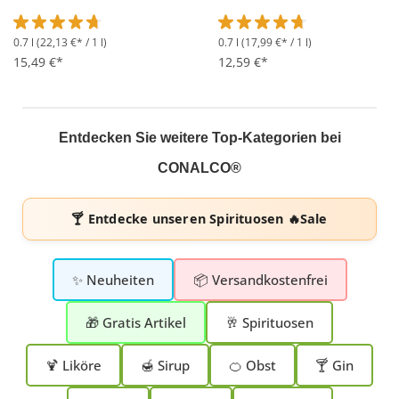
0.7 l
(22,13 €* / 1 l)
0.7 l
(17,99 €* / 1 l)
Durchschnittliche Bewertung von 4.8 von 5 Sternen
Durchschnittliche Bewertung 
15,49 €*
12,59 €*
Entdecken Sie weitere Top-Kategorien bei
CONALCO®
🍸 Entdecke unseren
Spirituosen 🔥Sale
✨ Neuheiten
📦 Versandkostenfrei
🎁 Gratis Artikel
🥂 Spirituosen
🍹 Liköre
🍯 Sirup
🍊 Obst
🍸 Gin