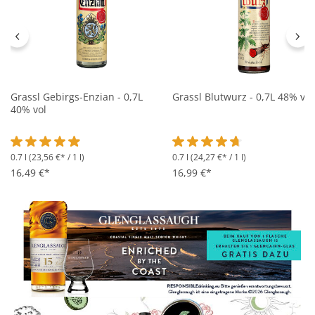
Grassl Gebirgs-Enzian - 0,7L
Grassl Blutwurz - 0,7L 48% vol
40% vol
0.7 l
(23,56 €* / 1 l)
0.7 l
(24,27 €* / 1 l)
Durchschnittliche Bewertung von 4.9 von 5 Sternen
Durchschnittliche Bewertung 
16,49 €*
16,99 €*