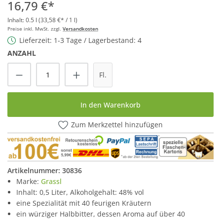
16,79 €*
Inhalt:
0.5 l
(33,58 €* / 1 l)
Preise inkl. MwSt. zzgl.
Versandkosten
Lieferzeit: 1-3 Tage / Lagerbestand: 4
ANZAHL
Produkt Anzahl: Gib den gewünschten Wert
Fl.
In den Warenkorb
Zum Merkzettel hinzufügen
Artikelnummer:
30836
Marke:
Grassl
Inhalt: 0,5 Liter, Alkoholgehalt: 48% vol
eine Spezialität mit 40 feurigen Kräutern
ein würziger Halbbitter, dessen Aroma auf über 40