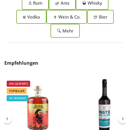
⚓ Rum
🌿 Anis
🥃 Whisky
❄️ Vodka
🍷 Wein & Co.
🍺 Bier
🔍 Mehr
Produktgalerie überspringen
Empfehlungen
(4% GESPART)
TOPSELLER
0€ VERSAND