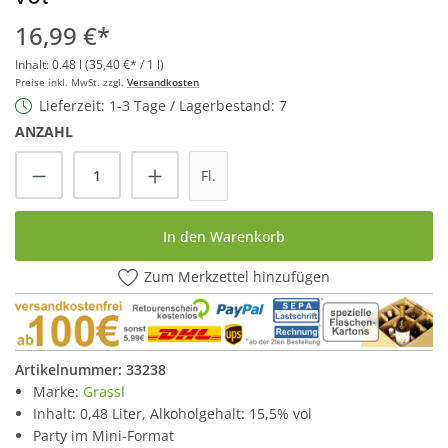
16,99 €*
Inhalt:
0.48 l
(35,40 €* / 1 l)
Preise inkl. MwSt. zzgl.
Versandkosten
Lieferzeit: 1-3 Tage / Lagerbestand: 7
ANZAHL
Produkt Anzahl: Gib den gewünschten Wert
Fl.
In den Warenkorb
Zum Merkzettel hinzufügen
Artikelnummer:
33238
Marke:
Grassl
Inhalt: 0,48 Liter, Alkoholgehalt: 15,5% vol
Party im Mini-Format