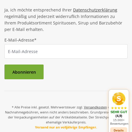
Ja, ich möchte entsprechend Ihrer
Datenschutzerklärung
regelmäßig und jederzeit widerruflich Informationen zu
Ihrem Produktsortiment Spirituosen, Sirup und Barzubehör
per E-Mail erhalten.
E-Mail-Adresse*
Abonnieren
* Alle Preise inkl. gesetzl. Mehrwertsteuer zzgl.
Versandkosten
und ggf.
Nachnahmegebühren, wenn nicht anders beschrieben. Grundpreise und Preise
SEHR GUT
(4,9)
der Verpackungseinheiten auf der Artikeldetailseite. Der Streichpreis ist der
15.000+
ehemalige Verkäuferpreis.
Bewertungen
Versand nur an volljährige Empfänger.
Details