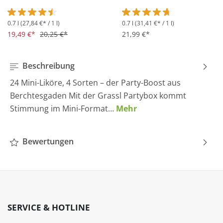
0.7 l
(27,84 €* / 1 l)
0.7 l
(31,41 €* / 1 l)
Durchschnittliche Bewertung von 4.5 von 5 Sternen
Durchschnittliche Bewertung 
19,49 €*
20,25 €*
21,99 €*
Beschreibung
24 Mini-Liköre, 4 Sorten – der Party-Boost aus
Berchtesgaden Mit der Grassl Partybox kommt
Stimmung im Mini-Format…
Mehr
Bewertungen
SERVICE & HOTLINE