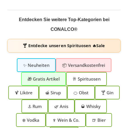
Entdecken Sie weitere Top-Kategorien bei
CONALCO®
🍸 Entdecke unseren
Spirituosen 🔥Sale
✨ Neuheiten
📦 Versandkostenfrei
🎁 Gratis Artikel
🥂 Spirituosen
🍹 Liköre
🍯 Sirup
🍊 Obst
🍸 Gin
⚓ Rum
🌿 Anis
🥃 Whisky
❄️ Vodka
🍷 Wein & Co.
🍺 Bier