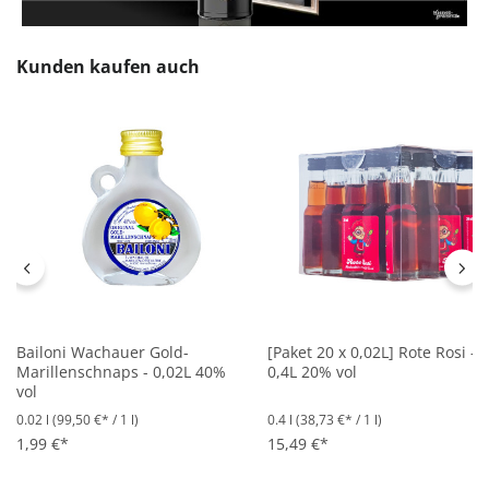
Produktgalerie überspringen
Kunden kaufen auch
Bailoni Wachauer Gold-
[Paket 20 x 0,02L] Rote Rosi -
Marillenschnaps - 0,02L 40%
0,4L 20% vol
vol
0.02 l
(99,50 €* / 1 l)
0.4 l
(38,73 €* / 1 l)
1,99 €*
15,49 €*