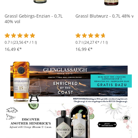
Grassl Gebirgs-Enzian - 0,7L
Grassl Blutwurz - 0,7L 48% vol
40% vol
0.7 l
(23,56 €* / 1 l)
0.7 l
(24,27 €* / 1 l)
Durchschnittliche Bewertung von 4.9 von 5 Sternen
Durchschnittliche Bewertung 
16,49 €*
16,99 €*