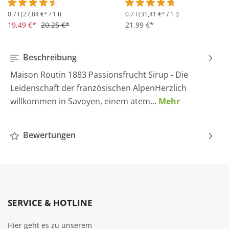
0.7 l
(27,84 €* / 1 l)
0.7 l
(31,41 €* / 1 l)
Durchschnittliche Bewertung von 4.5 von 5 Sternen
Durchschnittliche Bewertung 
19,49 €*
20,25 €*
21,99 €*
Beschreibung
Maison Routin 1883 Passionsfrucht Sirup - Die
Leidenschaft der französischen AlpenHerzlich
willkommen in Savoyen, einem atem…
Mehr
Bewertungen
SERVICE & HOTLINE
Hier geht es zu unserem