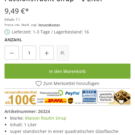
9,49 €*
Inhalt:
1 l
Preise inkl. MwSt. zzgl.
Versandkosten
Lieferzeit: 1-3 Tage / Lagerbestand: 16
ANZAHL
Produkt Anzahl: Gib den gewünschten Wert
Fl.
In den Warenkorb
Zum Merkzettel hinzufügen
Artikelnummer:
26324
Marke:
Maison Routin Sirup
Inhalt: 1 Liter
super standsicher in einer quadratischen Glasflasche