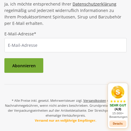
Ja, ich möchte entsprechend Ihrer
Datenschutzerklärung
regelmäßig und jederzeit widerruflich Informationen zu
Ihrem Produktsortiment Spirituosen, Sirup und Barzubehör
per E-Mail erhalten.
E-Mail-Adresse*
Abonnieren
* Alle Preise inkl. gesetzl. Mehrwertsteuer zzgl.
Versandkosten
und ggf.
Nachnahmegebühren, wenn nicht anders beschrieben. Grundpreise und Preise
SEHR GUT
(4,9)
der Verpackungseinheiten auf der Artikeldetailseite. Der Streichpreis ist der
15.000+
ehemalige Verkäuferpreis.
Bewertungen
Versand nur an volljährige Empfänger.
Details