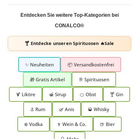
Entdecken Sie weitere Top-Kategorien bei
CONALCO®
🍸 Entdecke unseren
Spirituosen 🔥Sale
✨ Neuheiten
📦 Versandkostenfrei
🎁 Gratis Artikel
🥂 Spirituosen
🍹 Liköre
🍯 Sirup
🍊 Obst
🍸 Gin
⚓ Rum
🌿 Anis
🥃 Whisky
❄️ Vodka
🍷 Wein & Co.
🍺 Bier
🔍 Mehr