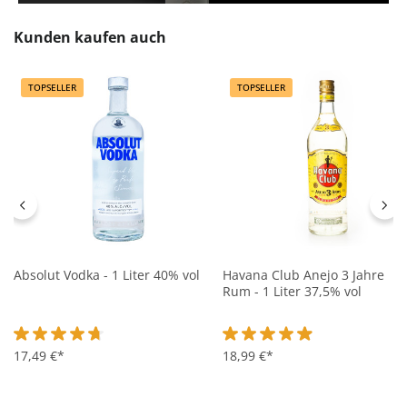
Produktgalerie überspringen
Kunden kaufen auch
TOPSELLER
TOPSELLER
Absolut Vodka - 1 Liter 40% vol
Havana Club Anejo 3 Jahre
Rum - 1 Liter 37,5% vol
Durchschnittliche Bewertung von 4.7 von 5 Sternen
17,49 €*
Durchschnittliche Bewertung 
18,99 €*