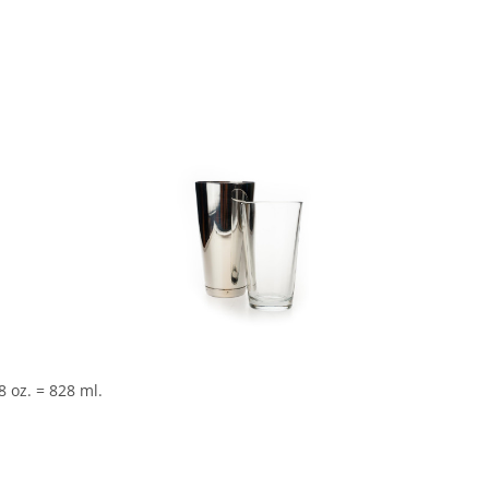
In den Korb
8 oz. = 828 ml.