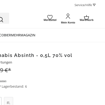
Service/Hilfe ⛛
Merkzettel
Warenkorb
Mein Konto
CO
BIER
MEHR
MAGAZIN
abis Absinth - 0,5L 70% vol
rtungen
ertung von 4.3 von 5 Sternen
9 €*
osten
 / Lagerbestand: 6
l: Gib den gewünschten Wert ein oder be
Fl.