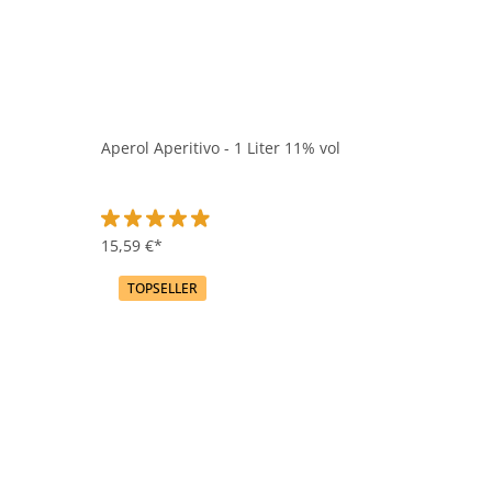
Aperol Aperitivo - 1 Liter 11% vol
Durchschnittliche Bewertung von 4.9 von 5 Sternen
15,59 €*
TOPSELLER