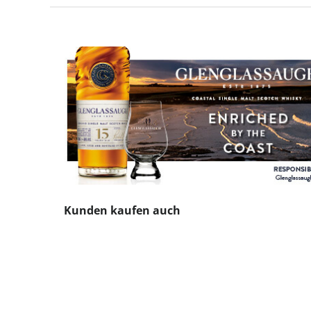
Produktgalerie überspringen
Kunden kaufen auch