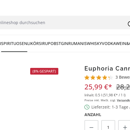
U
SPIRITUOSEN
LIKÖR
SIRUP
OBST
GIN
RUM
ANIS
WHISKY
VODKA
WEIN&
Euphoria Cann
(8% GESPART)
3 Bewe
Durchschnittliche Bew
25,99 €*
28,2
Inhalt:
0.5 l
(51,98 €* / 1 l)
Preise inkl. MwSt. zzgl.
Versandk
Lieferzeit: 1-3 Tage
ANZAHL
Produkt Anzah