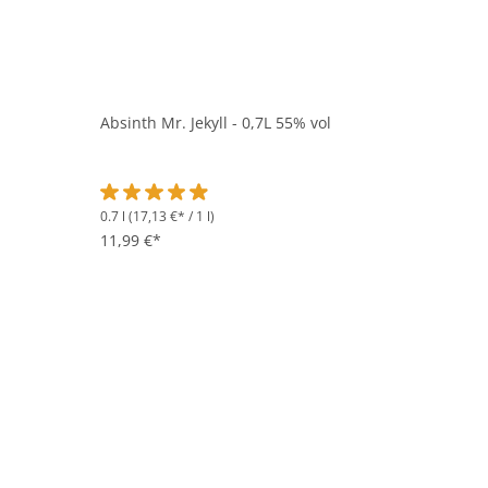
Absinth Mr. Jekyll - 0,7L 55% vol
0.7 l
(17,13 €* / 1 l)
Durchschnittliche Bewertung von 4.9 von 5 Sternen
11,99 €*