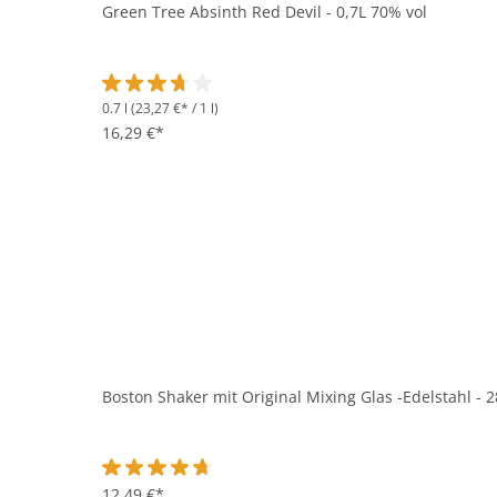
Green Tree Absinth Red Devil - 0,7L 70% vol
0.7 l
(23,27 €* / 1 l)
Durchschnittliche Bewertung von 3.6 von 5 Sternen
16,29 €*
Boston Shaker mit Original Mixing Glas -Edelstahl - 2
Durchschnittliche Bewertung von 4.6 von 5 Sternen
12,49 €*