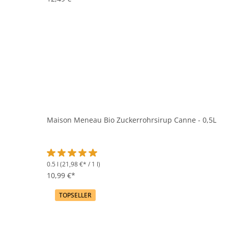
Maison Meneau Bio Zuckerrohrsirup Canne - 0,5L
0.5 l
(21,98 €* / 1 l)
Durchschnittliche Bewertung von 5 von 5 Sternen
10,99 €*
TOPSELLER