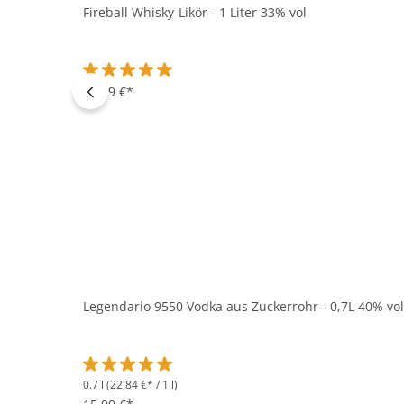
Fireball Whisky-Likör - 1 Liter 33% vol
Durchschnittliche Bewertung von 4.9 von 5 Sternen
14,99 €*
Legendario 9550 Vodka aus Zuckerrohr - 0,7L 40% vol
0.7 l
(22,84 €* / 1 l)
Durchschnittliche Bewertung von 5 von 5 Sternen