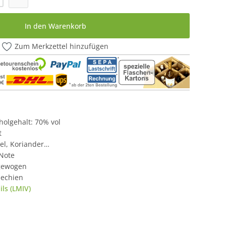
In den Warenkorb
Zum Merkzettel hinzufügen
oholgehalt: 70% vol
t
el, Koriander…
Note
gewogen
hechien
ls (LMIV)