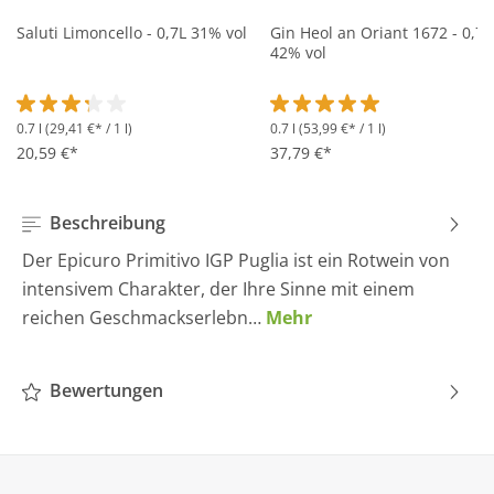
Saluti Limoncello - 0,7L 31% vol
Gin Heol an Oriant 1672 - 0,7L
42% vol
0.7 l
(29,41 €* / 1 l)
0.7 l
(53,99 €* / 1 l)
Durchschnittliche Bewertung von 3.2 von 5 Sternen
Durchschnittliche Bewertung 
20,59 €*
37,79 €*
Beschreibung
Der Epicuro Primitivo IGP Puglia ist ein Rotwein von
intensivem Charakter, der Ihre Sinne mit einem
reichen Geschmackserlebn…
Mehr
Bewertungen