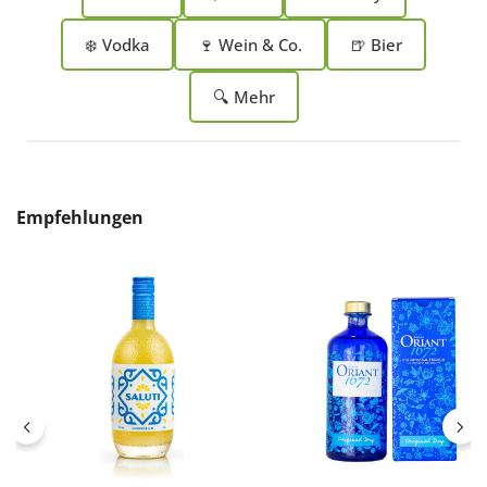
❄️ Vodka
🍷 Wein & Co.
🍺 Bier
🔍 Mehr
Produktgalerie überspringen
Empfehlungen