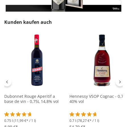
Produktgalerie überspringen
Kunden kaufen auch
Dubonnet Rouge Aperitif a
Hennessy VSOP Cognac - 0,7L
base de vin - 0,75L 14,8% vol
40% vol
0.75 l
(11,99 €* / 1 l)
0.7 l
(78,27 €* / 1 l)
Durchschnittliche Bewertung von 4.8 von 5 Sternen
Durchschnittliche Bewertung 
8,99 €*
54,79 €*