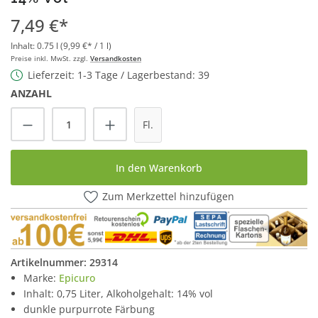
7,49 €*
Inhalt:
0.75 l
(9,99 €* / 1 l)
Preise inkl. MwSt. zzgl.
Versandkosten
Lieferzeit: 1-3 Tage / Lagerbestand: 39
ANZAHL
Produkt Anzahl: Gib den gewünschten Wert
Fl.
In den Warenkorb
Zum Merkzettel hinzufügen
Artikelnummer:
29314
Marke:
Epicuro
Inhalt: 0,75 Liter, Alkoholgehalt: 14% vol
dunkle purpurrote Färbung