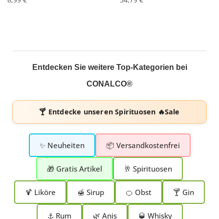
Entdecken Sie weitere Top-Kategorien bei
CONALCO®
🍸 Entdecke unseren
Spirituosen 🔥Sale
✨ Neuheiten
📦 Versandkostenfrei
🎁 Gratis Artikel
🥂 Spirituosen
🍹 Liköre
🍯 Sirup
🍊 Obst
🍸 Gin
⚓ Rum
🌿 Anis
🥃 Whisky